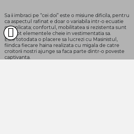
Sa ii imbraci pe “cei doi” este o misiune dificila, pentru
ca aspectul rafinat e doar o variabila intr-o ecuatie
complicata; confortul, mobilitatea si rezistenta sunt
de fapt elementele cheie in vestimentatia sa.
Este totodata o placere sa lucrezi cu Masinistul,
fiindca fiecare haina realizata cu migala de catre
croitorii nostri ajunge sa faca parte dintr-o poveste
captivanta.
09.03.2018
CITESTE SI...