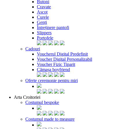
Butoni
Cravate
Ascot
Curele
Genți
Întreținere pantofi
Slippers
Portofele
Cadouri
Voucherul Digital Predefinit
Voucher Digital Personalizabil
Voucher Fizic Tiparit
Cămașa boyfriend
Oferte ceremonie pentru miri
Arta Croitoriei
Costumul bespoke
Costumul made to measure