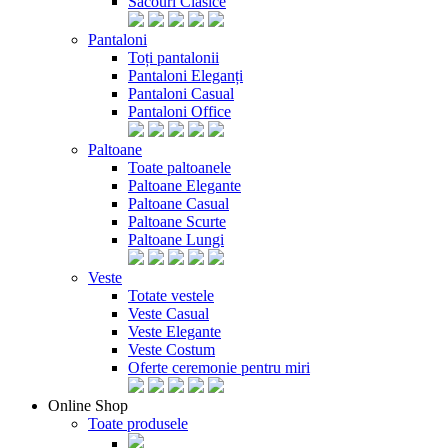
Sacouri Clasice
Pantaloni
Toți pantalonii
Pantaloni Eleganți
Pantaloni Casual
Pantaloni Office
Paltoane
Toate paltoanele
Paltoane Elegante
Paltoane Casual
Paltoane Scurte
Paltoane Lungi
Veste
Totate vestele
Veste Casual
Veste Elegante
Veste Costum
Oferte ceremonie pentru miri
Online Shop
Toate produsele