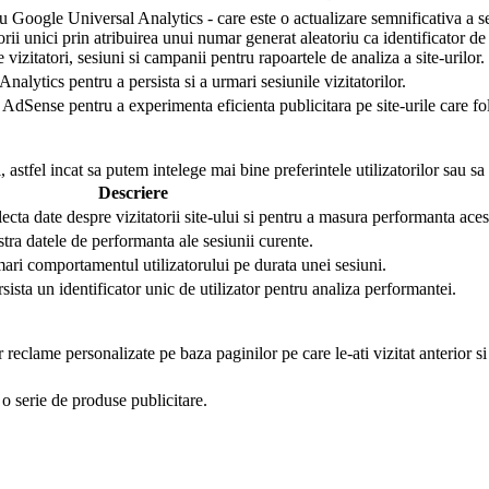
 Google Universal Analytics - care este o actualizare semnificativa a se
torii unici prin atribuirea unui numar generat aleatoriu ca identificator de 
e vizitatori, sesiuni si campanii pentru rapoartele de analiza a site-urilor.
nalytics pentru a persista si a urmari sesiunile vizitatorilor.
AdSense pentru a experimenta eficienta publicitara pe site-urile care folo
 astfel incat sa putem intelege mai bine preferintele utilizatorilor sau sa
Descriere
lecta date despre vizitatorii site-ului si pentru a masura performanta aces
stra datele de performanta ale sesiunii curente.
mari comportamentul utilizatorului pe durata unei sesiuni.
rsista un identificator unic de utilizator pentru analiza performantei.
r reclame personalizate pe baza paginilor pe care le-ati vizitat anterior s
o serie de produse publicitare.