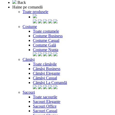
Back
Haine pe comandă
Toate produsele
Costume
Toate costumele
Costume Business
Costume Casual
Costume Gală
Costume Nunta
Cămăși
Toate cămășile
Cămăși Business
Cămăși Elegante
Cămăși Casual
Cămăși La Comandă
Sacouri
Toate sacourile
Sacouri Elegante
Sacouri Office
Sacouri Casual