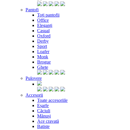
Pantofi
Toți pantofii
Office
Eleganți
Casual
Oxford
Derby
Sport
Loafer
Monk
Brogue
Ghete
Pulovere
Accesorii
Toate accesoriile
Eșarfe
Căciuli
Mănuși
Ace cravată
Batiste