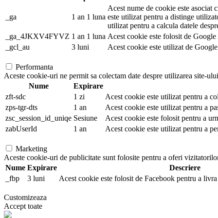
Acest nume de cookie este asociat cu
_ga
1 an 1 luna
este utilizat pentru a distinge utiliza
utilizat pentru a calcula datele despr
_ga_4JKXV4FYVZ
1 an 1 luna
Acest cookie este folosit de Google A
_gcl_au
3 luni
Acest cookie este utilizat de Google 
Performanta
Aceste cookie-uri ne permit sa colectam date despre utilizarea site-ului,
Nume
Expirare
zft-sdc
1 zi
Acest cookie este utilizat pentru a co
zps-tgr-dts
1 an
Acest cookie este utilizat pentru a pa
zsc_session_id_uniqe
Sesiune
Acest cookie este folosit pentru a ur
zabUserId
1 an
Acest cookie este utilizat pentru a pe
Marketing
Aceste cookie-uri de publicitate sunt folosite pentru a oferi vizitatorilo
Nume
Expirare
Descriere
_fbp
3 luni
Acest cookie este folosit de Facebook pentru a livra 
Customizeaza
Accept toate