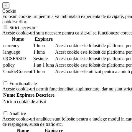
×
Cookie
Folosim cookie-uri pentru a va imbunatati experienta de navigare, pentr
cookie-urilor.
Strict necesare
Aceste cookie-uri sunt necesare pentru ca site-ul sa functioneze corect.
Nume
Expirare
currency
1 luna
Acest cookie este folosit de platforma pen
language
1 luna
Acest cookie este folosit de platforma pent
OCSESSID
Sesiune
Acest cookie este folosit de platforma pen
policy
1 an 1 luna
Acest cookie este folosit de platforma pen
CookieConsent
1 luna
Acest cookie este utilizat pentru a aminti 
Functionalitate
Aceste cookie-uri permit functionalitati suplimentare, dar nu sunt stric
Nume
Expirare
Descriere
Niciun cookie de afisat
Analitice
Aceste cookie-uri analitice sunt folosite pentru a intelege modul in car
de respingere, sursa de trafic etc.
Nume
Expirare