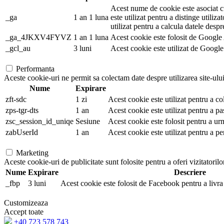
Acest nume de cookie este asociat cu
_ga
1 an 1 luna
este utilizat pentru a distinge utiliza
utilizat pentru a calcula datele despr
_ga_4JKXV4FYVZ
1 an 1 luna
Acest cookie este folosit de Google A
_gcl_au
3 luni
Acest cookie este utilizat de Google 
Performanta
Aceste cookie-uri ne permit sa colectam date despre utilizarea site-ului,
Nume
Expirare
zft-sdc
1 zi
Acest cookie este utilizat pentru a co
zps-tgr-dts
1 an
Acest cookie este utilizat pentru a pa
zsc_session_id_uniqe
Sesiune
Acest cookie este folosit pentru a ur
zabUserId
1 an
Acest cookie este utilizat pentru a pe
Marketing
Aceste cookie-uri de publicitate sunt folosite pentru a oferi vizitatorilo
Nume
Expirare
Descriere
_fbp
3 luni
Acest cookie este folosit de Facebook pentru a livra 
Customizeaza
Accept toate
+40 723 578 743