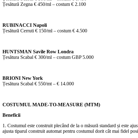
Țesătură Zegna € 450/ml – costum € 2.100
RUBINACCI Napoli
Țesătură Cerruti € 150/ml – costum € 4.500
HUNTSMAN Savile Row Londra
Țesătura Scabal € 300/ml – costum GBP 5.000
BRIONI New York
Țesătura Scabal € 550/mt – € 14.000
COSTUMUL MADE-TO-MEASURE (MTM)
Beneficii
1. Costumul este construit plecând de la o măsură standard și este ajusta
ajusta tiparul construit automat pentru costumul dorit cât mai fidel posi