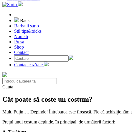
Back
Barbatii sarto
Stil tips&tricks
Noutati
Presa
Shop
Contact
Contactează-ne
Cauta
Cât poate să coste un costum?
Mult. Puțin…. Depinde! Întrebarea este firească. Fie că achiziționăm u
Prețul unui costum depinde, în principal, de următorii factori:
A. Țesătura