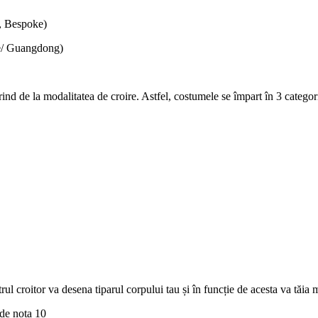
, Bespoke)
se/ Guangdong)
nd de la modalitatea de croire. Astfel, costumele se împart în 3 categori
trul croitor va desena tiparul corpului tau și în funcție de acesta va tăia
 de nota 10