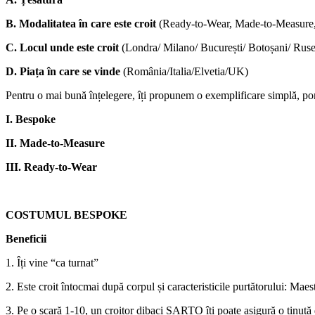
B. Modalitatea în care este croit
(Ready-to-Wear, Made-to-Measure
C. Locul unde este croit
(Londra/ Milano/ București/ Botoșani/ Ru
D. Piața în care se vinde
(România/Italia/Elvetia/UK)
Pentru o mai bună înțelegere, îți propunem o exemplificare simplă, pori
I. Bespoke
II. Made-to-Measure
III. Ready-to-Wear
COSTUMUL BESPOKE
Beneficii
1. Îți vine “ca turnat”
2. Este croit întocmai după corpul și caracteristicile purtătorului: Maes
3. Pe o scară 1-10, un croitor dibaci SARTO îți poate asigură o ținută