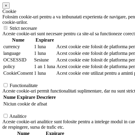
×
Cookie
Folosim cookie-uri pentru a va imbunatati experienta de navigare, pentr
cookie-urilor.
Strict necesare
Aceste cookie-uri sunt necesare pentru ca site-ul sa functioneze corect.
Nume
Expirare
currency
1 luna
Acest cookie este folosit de platforma pen
language
1 luna
Acest cookie este folosit de platforma pent
OCSESSID
Sesiune
Acest cookie este folosit de platforma pen
policy
1 an 1 luna
Acest cookie este folosit de platforma pen
CookieConsent
1 luna
Acest cookie este utilizat pentru a aminti 
Functionalitate
Aceste cookie-uri permit functionalitati suplimentare, dar nu sunt stric
Nume
Expirare
Descriere
Niciun cookie de afisat
Analitice
Aceste cookie-uri analitice sunt folosite pentru a intelege modul in car
de respingere, sursa de trafic etc.
Nume
Expirare