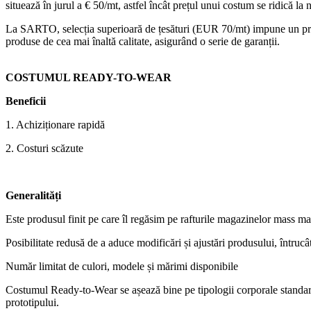
situează în jurul a € 50/mt, astfel încât prețul unui costum se ridică l
La SARTO, selecția superioară de țesături (EUR 70/mt) impune un prag
produse de cea mai înaltă calitate, asigurând o serie de garanții.
COSTUMUL READY-TO-WEAR
Beneficii
1. Achiziționare rapidă
2. Costuri scăzute
Generalități
Este produsul finit pe care îl regăsim pe rafturile magazinelor mass ma
Posibilitate redusă de a aduce modificări și ajustări produsului, întrucât
Număr limitat de culori, modele și mărimi disponibile
Costumul Ready-to-Wear se așează bine pe tipologii corporale standard, 
prototipului.