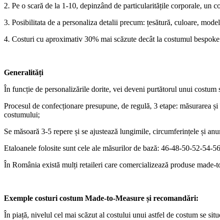
2. Pe o scară de la 1-10, depinzând de particularitățile corporale, un c
3. Posibilitata de a personaliza detalii precum: țesătură, culoare, model,
4. Costuri cu aproximativ 30% mai scăzute decât la costumul bespoke
Generalități
În funcție de personalizările dorite, vei deveni purtătorul unui costum 
Procesul de confecționare presupune, de regulă, 3 etape: măsurarea și în
costumului;
Se măsoară 3-5 repere și se ajustează lungimile, circumferințele și anum
Etaloanele folosite sunt cele ale măsurilor de bază: 46-48-50-52-54-56
În România există mulți retaileri care comercializează produse made-t
Exemple costuri costum Made-to-Measure și recomandări:
În piață, nivelul cel mai scăzut al costului unui astfel de costum se sit