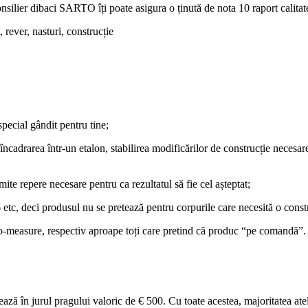
onsilier dibaci SARTO îți poate asigura o ținută de nota 10 raport calita
 rever, nasturi, construcție
special gândit pentru tine;
cadrarea într-un etalon, stabilirea modificărilor de construcție necesare
ite repere necesare pentru ca rezultatul să fie cel așteptat;
 etc, deci produsul nu se pretează pentru corpurile care necesită o cons
o-measure, respectiv aproape toți care pretind că produc “pe comandă”.
uează în jurul pragului valoric de € 500. Cu toate acestea, majoritatea at