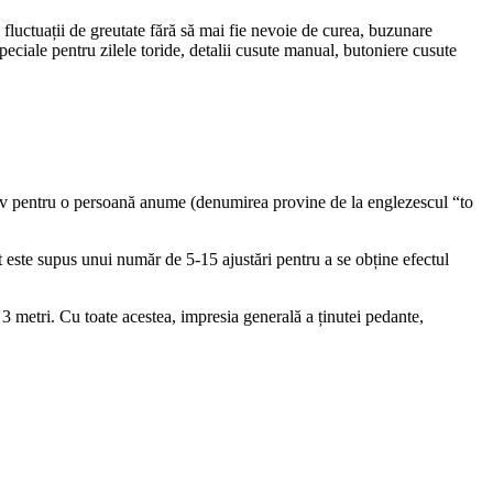
i fluctuații de greutate fără să mai fie nevoie de curea, buzunare
eciale pentru zilele toride, detalii cusute manual, butoniere cusute
usiv pentru o persoană anume (denumirea provine de la englezescul “to
t este supus unui număr de 5-15 ajustări pentru a se obține efectul
 metri. Cu toate acestea, impresia generală a ținutei pedante,