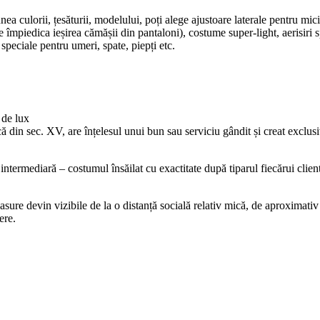
unea culorii, țesăturii, modelului, poți alege ajustoare laterale pentru mic
mpiedica ieșirea cămășii din pantaloni), costume super-light, aerisiri sp
peciale pentru umeri, spate, piepți etc.
 de lux
ă din sec. XV, are înțelesul unui bun sau serviciu gândit și creat excl
termediară – costumul însăilat cu exactitate după tiparul fiecărui clien
re devin vizibile de la o distanță socială relativ mică, de aproximativ 3
ere.