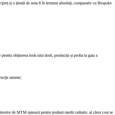
te/preț și o ținută de nota 8 în termeni absoluți, comparativ cu Bespoke
 pentru obținerea look-ului dorit, producția și proba la gata a
trucție anume;
elierelor de MTM optează pentru țesături medii calitativ, al căror cost se