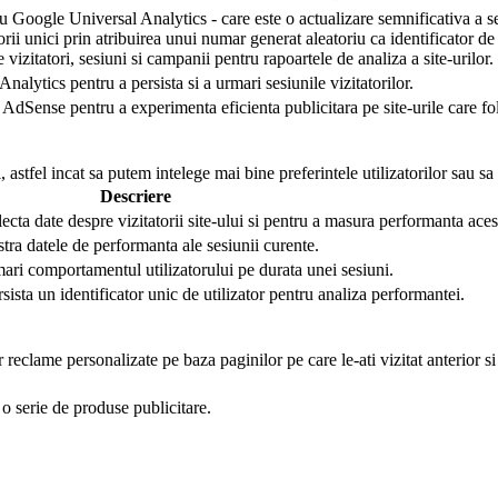
 Google Universal Analytics - care este o actualizare semnificativa a se
torii unici prin atribuirea unui numar generat aleatoriu ca identificator de 
e vizitatori, sesiuni si campanii pentru rapoartele de analiza a site-urilor.
nalytics pentru a persista si a urmari sesiunile vizitatorilor.
AdSense pentru a experimenta eficienta publicitara pe site-urile care folo
 astfel incat sa putem intelege mai bine preferintele utilizatorilor sau sa
Descriere
lecta date despre vizitatorii site-ului si pentru a masura performanta aces
stra datele de performanta ale sesiunii curente.
mari comportamentul utilizatorului pe durata unei sesiuni.
rsista un identificator unic de utilizator pentru analiza performantei.
r reclame personalizate pe baza paginilor pe care le-ati vizitat anterior s
o serie de produse publicitare.