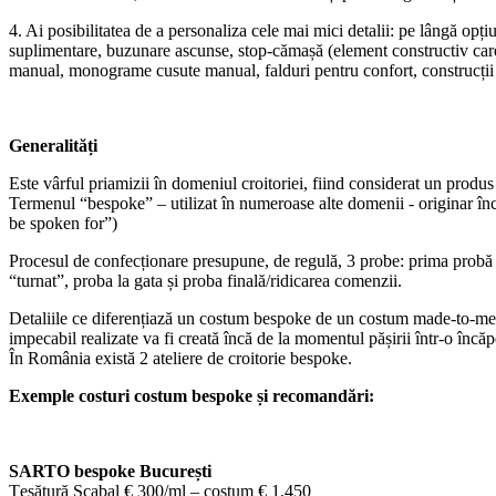
4. Ai posibilitatea de a personaliza cele mai mici detalii: pe lângă opți
suplimentare, buzunare ascunse, stop-cămașă (element constructiv care î
manual, monograme cusute manual, falduri pentru confort, construcții s
Generalități
Este vârful priamizii în domeniul croitoriei, fiind considerat un produs
Termenul “bespoke” – utilizat în numeroase alte domenii - originar înc
be spoken for”)
Procesul de confecționare presupune, de regulă, 3 probe: prima probă in
“turnat”, proba la gata și proba finală/ridicarea comenzii.
Detaliile ce diferențiază un costum bespoke de un costum made-to-measu
impecabil realizate va fi creată încă de la momentul pășirii într-o încăp
În România există 2 ateliere de croitorie bespoke.
Exemple costuri costum bespoke și recomandări:
SARTO bespoke București
Țesătură Scabal € 300/ml – costum € 1.450