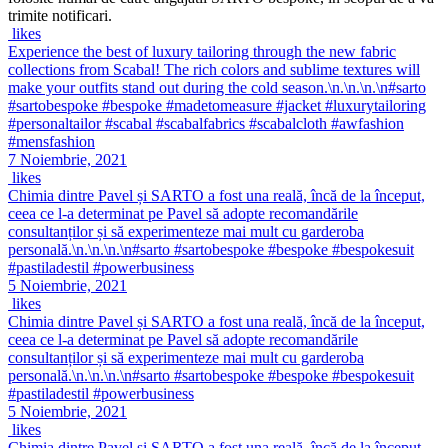
trimite notificari.
likes
Experience the best of luxury tailoring through the new fabric
collections from Scabal! The rich colors and sublime textures will
make your outfits stand out during the cold season.\n.\n.\n.\n#sarto
#sartobespoke #bespoke #madetomeasure #jacket #luxurytailoring
#personaltailor #scabal #scabalfabrics #scabalcloth #awfashion
#mensfashion
7 Noiembrie, 2021
likes
Chimia dintre Pavel și SARTO a fost una reală, încă de la început,
ceea ce l-a determinat pe Pavel să adopte recomandările
consultanților și să experimenteze mai mult cu garderoba
personală.\n.\n.\n.\n#sarto #sartobespoke #bespoke #bespokesuit
#pastiladestil #powerbusiness
5 Noiembrie, 2021
likes
Chimia dintre Pavel și SARTO a fost una reală, încă de la început,
ceea ce l-a determinat pe Pavel să adopte recomandările
consultanților și să experimenteze mai mult cu garderoba
personală.\n.\n.\n.\n#sarto #sartobespoke #bespoke #bespokesuit
#pastiladestil #powerbusiness
5 Noiembrie, 2021
likes
Chimia dintre Pavel și SARTO a fost una reală, încă de la început,