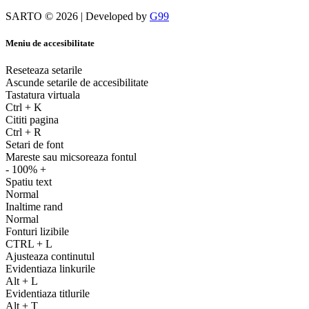
SARTO © 2026 | Developed by
G99
Meniu de accesibilitate
Reseteaza setarile
Ascunde setarile de accesibilitate
Tastatura virtuala
Ctrl
+
K
Cititi pagina
Ctrl
+
R
Setari de font
Mareste sau micsoreaza fontul
-
100%
+
Spatiu text
Normal
Inaltime rand
Normal
Fonturi lizibile
CTRL
+
L
Ajusteaza continutul
Evidentiaza linkurile
Alt
+
L
Evidentiaza titlurile
Alt
+
T