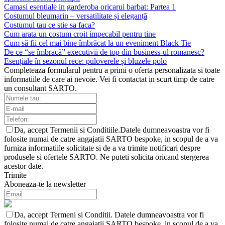
Camasi esentiale in garderoba oricarui barbat: Partea 1
Costumul bleumarin – versatilitate și eleganță
Costumul tau ce stie sa faca?
Cum arata un costum croit impecabil pentru tine
Cum să fii cel mai bine îmbrăcat la un eveniment Black Tie
De ce “se îmbracă” executivii de top din business-ul romanesc?
Esențiale în sezonul rece: puloverele și bluzele polo
Completeaza formularul pentru a primi o oferta personalizata si toate
informatiile de care ai nevoie. Vei fi contactat in scurt timp de catre
un consultant SARTO.
Da, accept Termenii si Conditiile.Datele dumneavoastra vor fi
folosite numai de catre angajatii SARTO bespoke, in scopul de a va
furniza informatiile solicitate si de a va trimite notificari despre
produsele si ofertele SARTO. Ne puteti solicita oricand stergerea
acestor date.
Trimite
Aboneaza-te la newsletter
Da, accept Termeni si Conditii. Datele dumneavoastra vor fi
folosite numai de catre angajatii SARTO bespoke, in scopul de a va