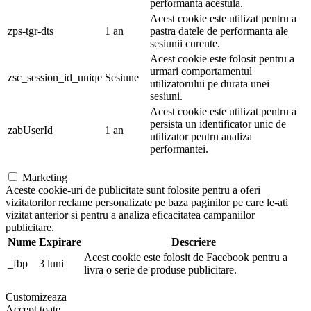
performanta acestuia.
Acest cookie este utilizat pentru a
zps-tgr-dts
1 an
pastra datele de performanta ale
sesiunii curente.
Acest cookie este folosit pentru a
urmari comportamentul
zsc_session_id_uniqe
Sesiune
utilizatorului pe durata unei
sesiuni.
Acest cookie este utilizat pentru a
persista un identificator unic de
zabUserId
1 an
utilizator pentru analiza
performantei.
Marketing
Aceste cookie-uri de publicitate sunt folosite pentru a oferi
vizitatorilor reclame personalizate pe baza paginilor pe care le-ati
vizitat anterior si pentru a analiza eficacitatea campaniilor
publicitare.
Nume
Expirare
Descriere
Acest cookie este folosit de Facebook pentru a
_fbp
3 luni
livra o serie de produse publicitare.
Customizeaza
Accept toate