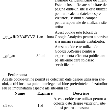
aleatoriu ca identificator de client.
Este inclus in fiecare solicitare de
pagina dintr-un site si este utilizat
pentru a calcula datele despre
vizitatori, sesiuni si campanii
pentru rapoartele de analiza a site-
urilor.
Acest cookie este folosit de
_ga_4JKXV4FYVZ
1 an 1 luna
Google Analytics pentru a persista
si a urmari sesiunile vizitatorilor.
Acest cookie este utilizat de
Google AdSense pentru a
_gcl_au
3 luni
experimenta eficienta publicitara
pe site-urile care folosesc
serviciile lor.
Performanta
Aceste cookie-uri ne permit sa colectam date despre utilizarea site-
ului, astfel incat sa putem intelege mai bine preferintele utilizatorilor
sau sa imbunatatim aspecte ale site-ului etc.
Nume
Expirare
Descriere
Acest cookie este utilizat pentru a
colecta date despre vizitatorii site-
zft-sdc
1 zi
ului si pentru a masura