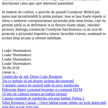
deschizand calea apei spre interiorul pantofului.
In materie de confort, o pereche de pantofi
Goodyear Welted
pot
parea mai inconfortabili la prima purtare, insa se lasa foarte repede si
ofera o sustinere corespunzatoare piciorului prin rama ferma, care nu
permite pielii sa se deformeze si sa flexeze foarte adanc, obosind
piciorul. Intreaga constructie Goodyear functioneaza ca un scut de
protectie a piciorului impotriva tuturor factorilor externi, sustinand in
acelasi timp arcada si oferind stabilitate.
Loake Shoemakers
Loake Shoemakers
Loake Shoemakers
Loake Shoemakers
30.08.2018
citeste si...
Ghidul tău de stil: Dress Code Business
Tot ce trebuie să știi despre jacheta deconstruită
3 modele clasice de pantofi utile in orice garderoba
Diferenta dintre costumul bespoke si costumul MTM
10 idei de cadouri pentru un barbat elegant
Camasi esentiale in garderoba oricarui barbat: Partea 2
Stilul Business Casual – Orice bărbat poate obține un look impecabil
aplicând aceste principii