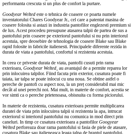
performanta crescuta si un plus de confort la purtare.
Goodyear Welted
este o tehnica de coasere ce poarta numele
inventatorului Chares Goodyear Jr., cel care a patentat masina de
coasere folosita si astazi in industria pantofilor englezesti premium si
de lux. Acest procedeu presupune atasarea talpii de partea de sus a
pantofului prin coasere pe exteriorul pantofului si nu prin interiorul
acestuia, spre deosebire de tehnologia de coasere Blake sau Blake
rapid folosite in fabricile italienesti. Principalele diferente rezida in
durata de viata a pantofului, confortul si rezistenta acestuia.
In ceea ce priveste durata de viata, pantofii cusuti prin rama
exterioara,
Goodyear Welted
¸ au avantajul de a permite reparea lor
prin inlocuirea talpilor. Fiind facuta prin exterior, cusatura poate fi
taiata, iar talpa se poate inlocui cu una noua. Se obtine astfel o
pereche de pantofi cu aspect nou, la un preț considerabil mai mic
decât al unei perechi noi. Mai mult, in materie de confort, acestia se
vor simti ca o pereche prietenoasa, obisnuita cu forma piciorului.
In materie de rezistenta, cusatura exterioara permite multiplicarea
duratei de viata prin inlocuirea talpii si rezistenta la apa, intrucat
exteriorul si interiorul pantofului nu comunica in mod direct prin
caneluri. In timp ce cusatura exterioara a pantofilor
Googyear
Welted
perforeaza doar rama pantofului si fasia de piele de atasare,
cusatura Blake sau italieneasca leaga talpa de brantul pantofului,