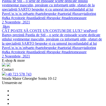
Pastila de Stil – o serie de episoade scurte dedicate stilului
vestimentar masculin, presărate cu informații utile, sfaturi de la
specialiștii SARTO bespoke și cu umorul inconfundabil al lui
Pavel.\n.\n.\n.\n#sarto #sartobespoke #sartorial #luxurytailoring
#q&a #croitorie #pastiladestil #bespoke #madetomeasure
2 Noiembrie, 2021
likes
CÂT POATE SĂ COSTE UN COSTUM DE LUX? \n\nPavel
Bartoș prezintă Pastila de Stil – o serie de episoade scurte dedicate
stilului vestimentar masculin, presărate cu informații utile, sfaturi de
la specialiștii SARTO bespoke și cu umorul inconfundabil al lui
Pavel.\n.\n.\n.\n#sarto #sartobespoke #sartorial #luxurytailoring
#q&a #croitorie #pastiladestil #bespoke #madetomeasure
2 Noiembrie, 2021
E-shop & more
Contact
+40 723 578 743
Strada Maior Gheorghe Sontu 10-12
Urmareste-ne