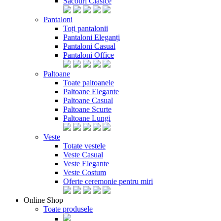
Sacouri Clasice
Pantaloni
Toți pantalonii
Pantaloni Eleganți
Pantaloni Casual
Pantaloni Office
Paltoane
Toate paltoanele
Paltoane Elegante
Paltoane Casual
Paltoane Scurte
Paltoane Lungi
Veste
Totate vestele
Veste Casual
Veste Elegante
Veste Costum
Oferte ceremonie pentru miri
Online Shop
Toate produsele