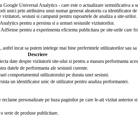
 Google Universal Analytics - care este o actualizare semnificativa a se
torii unici prin atribuirea unui numar generat aleatoriu ca identificator de 
e vizitatori, sesiuni si campanii pentru rapoartele de analiza a site-urilor.
nalytics pentru a persista si a urmari sesiunile vizitatorilor.
AdSense pentru a experimenta eficienta publicitara pe site-urile care folo
 astfel incat sa putem intelege mai bine preferintele utilizatorilor sau sa
Descriere
lecta date despre vizitatorii site-ului si pentru a masura performanta aces
stra datele de performanta ale sesiunii curente.
mari comportamentul utilizatorului pe durata unei sesiuni.
rsista un identificator unic de utilizator pentru analiza performantei.
r reclame personalizate pe baza paginilor pe care le-ati vizitat anterior s
o serie de produse publicitare.