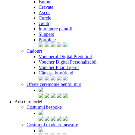
Butoni
Cravate
Ascot
Curele
Genți
Întreținere pantofi
Slippers
Portofele
Cadouri
Voucherul Digital Predefinit
Voucher Digital Personalizabil
Voucher Fizic Tiparit
Cămașa boyfriend
Oferte ceremonie pentru miri
Arta Croitoriei
Costumul bespoke
Costumul made to measure