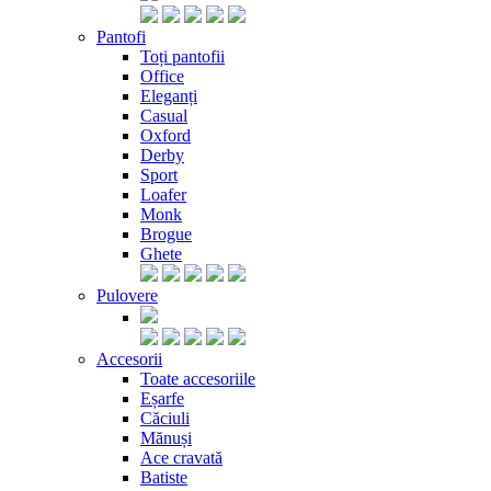
Pantofi
Toți pantofii
Office
Eleganți
Casual
Oxford
Derby
Sport
Loafer
Monk
Brogue
Ghete
Pulovere
Accesorii
Toate accesoriile
Eșarfe
Căciuli
Mănuși
Ace cravată
Batiste