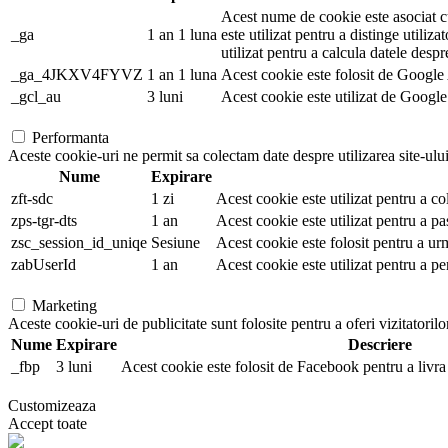
Acest nume de cookie este asociat cu
_ga
1 an 1 luna
este utilizat pentru a distinge utiliza
utilizat pentru a calcula datele despr
_ga_4JKXV4FYVZ
1 an 1 luna
Acest cookie este folosit de Google A
_gcl_au
3 luni
Acest cookie este utilizat de Google 
Performanta
Aceste cookie-uri ne permit sa colectam date despre utilizarea site-ului,
Nume
Expirare
zft-sdc
1 zi
Acest cookie este utilizat pentru a co
zps-tgr-dts
1 an
Acest cookie este utilizat pentru a pa
zsc_session_id_uniqe
Sesiune
Acest cookie este folosit pentru a ur
zabUserId
1 an
Acest cookie este utilizat pentru a pe
Marketing
Aceste cookie-uri de publicitate sunt folosite pentru a oferi vizitatorilo
Nume
Expirare
Descriere
_fbp
3 luni
Acest cookie este folosit de Facebook pentru a livra 
Customizeaza
Accept toate