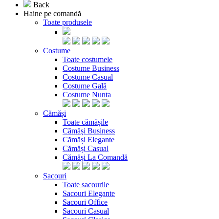
Back
Haine pe comandă
Toate produsele
Costume
Toate costumele
Costume Business
Costume Casual
Costume Gală
Costume Nunta
Cămăși
Toate cămășile
Cămăși Business
Cămăși Elegante
Cămăși Casual
Cămăși La Comandă
Sacouri
Toate sacourile
Sacouri Elegante
Sacouri Office
Sacouri Casual