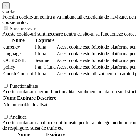
×
Cookie
Folosim cookie-uri pentru a va imbunatati experienta de navigare, pentr
cookie-urilor.
Strict necesare
Aceste cookie-uri sunt necesare pentru ca site-ul sa functioneze corect.
Nume
Expirare
currency
1 luna
Acest cookie este folosit de platforma pen
language
1 luna
Acest cookie este folosit de platforma pent
OCSESSID
Sesiune
Acest cookie este folosit de platforma pen
policy
1 an 1 luna
Acest cookie este folosit de platforma pen
CookieConsent
1 luna
Acest cookie este utilizat pentru a aminti 
Functionalitate
Aceste cookie-uri permit functionalitati suplimentare, dar nu sunt stric
Nume
Expirare
Descriere
Niciun cookie de afisat
Analitice
Aceste cookie-uri analitice sunt folosite pentru a intelege modul in car
de respingere, sursa de trafic etc.
Nume
Expirare