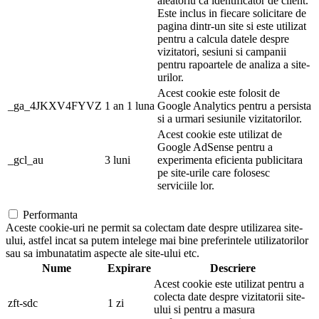
aleatoriu ca identificator de client.
Este inclus in fiecare solicitare de
pagina dintr-un site si este utilizat
pentru a calcula datele despre
vizitatori, sesiuni si campanii
pentru rapoartele de analiza a site-
urilor.
Acest cookie este folosit de
_ga_4JKXV4FYVZ
1 an 1 luna
Google Analytics pentru a persista
si a urmari sesiunile vizitatorilor.
Acest cookie este utilizat de
Google AdSense pentru a
_gcl_au
3 luni
experimenta eficienta publicitara
pe site-urile care folosesc
serviciile lor.
Performanta
Aceste cookie-uri ne permit sa colectam date despre utilizarea site-
ului, astfel incat sa putem intelege mai bine preferintele utilizatorilor
sau sa imbunatatim aspecte ale site-ului etc.
Nume
Expirare
Descriere
Acest cookie este utilizat pentru a
colecta date despre vizitatorii site-
zft-sdc
1 zi
ului si pentru a masura