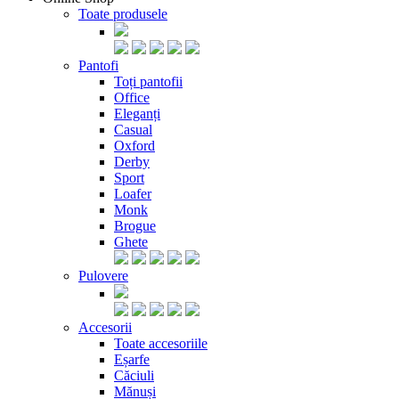
Toate produsele
Pantofi
Toți pantofii
Office
Eleganți
Casual
Oxford
Derby
Sport
Loafer
Monk
Brogue
Ghete
Pulovere
Accesorii
Toate accesoriile
Eșarfe
Căciuli
Mănuși