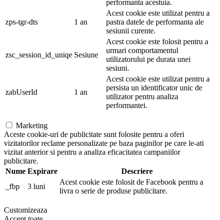
performanta acestuia.
Acest cookie este utilizat pentru a
zps-tgr-dts
1 an
pastra datele de performanta ale
sesiunii curente.
Acest cookie este folosit pentru a
urmari comportamentul
zsc_session_id_uniqe
Sesiune
utilizatorului pe durata unei
sesiuni.
Acest cookie este utilizat pentru a
persista un identificator unic de
zabUserId
1 an
utilizator pentru analiza
performantei.
Marketing
Aceste cookie-uri de publicitate sunt folosite pentru a oferi
vizitatorilor reclame personalizate pe baza paginilor pe care le-ati
vizitat anterior si pentru a analiza eficacitatea campaniilor
publicitare.
Nume
Expirare
Descriere
Acest cookie este folosit de Facebook pentru a
_fbp
3 luni
livra o serie de produse publicitare.
Customizeaza
Accept toate