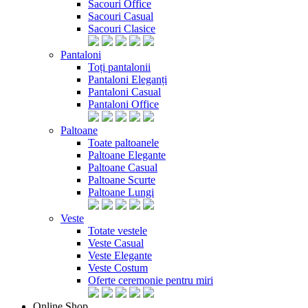
Sacouri Office
Sacouri Casual
Sacouri Clasice
Pantaloni
Toți pantalonii
Pantaloni Eleganți
Pantaloni Casual
Pantaloni Office
Paltoane
Toate paltoanele
Paltoane Elegante
Paltoane Casual
Paltoane Scurte
Paltoane Lungi
Veste
Totate vestele
Veste Casual
Veste Elegante
Veste Costum
Oferte ceremonie pentru miri
Online Shop