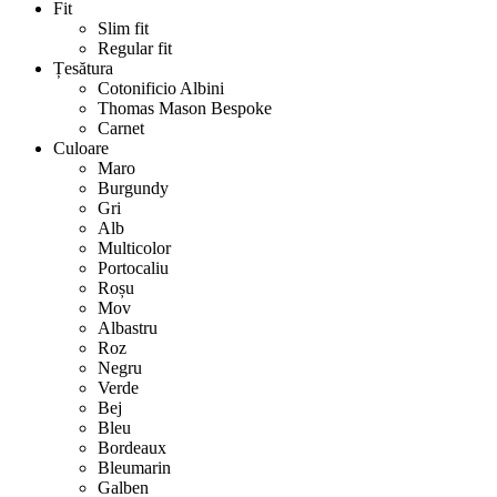
Fit
Slim fit
Regular fit
Țesătura
Cotonificio Albini
Thomas Mason Bespoke
Carnet
Culoare
Maro
Burgundy
Gri
Alb
Multicolor
Portocaliu
Roșu
Mov
Albastru
Roz
Negru
Verde
Bej
Bleu
Bordeaux
Bleumarin
Galben