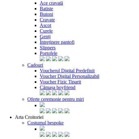
Ace cravată
Batiste
Butoni
Cravate
Ascot
Curele
Genți
Întreținere pantofi
Slippers
Portofele
Cadouri
Voucherul Digital Predefinit
Voucher Digital Personalizabil
Voucher Fizic Tiparit
Cămașa boyfriend
Oferte ceremonie pentru miri
Arta Croitoriei
Costumul bespoke