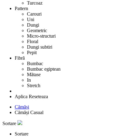
Turcoaz
Pattern
Carouri
Uni
Dungi
Geometric
Micro-structuri
Floral
Dungi subtiri
Pepit
Fibră
Bumbac
Bumbac egiptean
Mătase
In
Stretch
Aplica
Reseteaza
Cămăși
Cămăși Casual
Sortare
Sortare