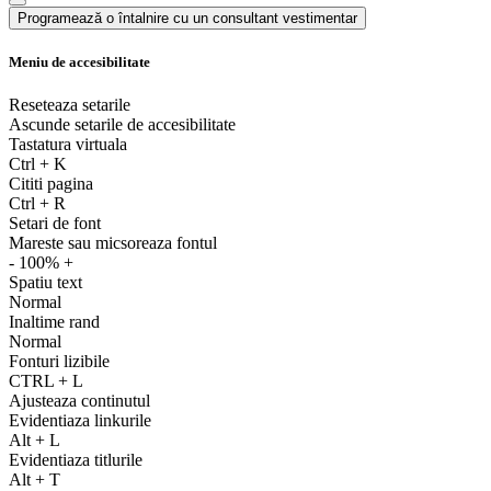
Programează o întalnire cu un consultant vestimentar
Meniu de accesibilitate
Reseteaza setarile
Ascunde setarile de accesibilitate
Tastatura virtuala
Ctrl
+
K
Cititi pagina
Ctrl
+
R
Setari de font
Mareste sau micsoreaza fontul
-
100%
+
Spatiu text
Normal
Inaltime rand
Normal
Fonturi lizibile
CTRL
+
L
Ajusteaza continutul
Evidentiaza linkurile
Alt
+
L
Evidentiaza titlurile
Alt
+
T