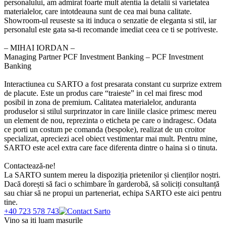
personalului, am admirat foarte mult atentia la detalii si varietatea
materialelor, care intotdeauna sunt de cea mai buna calitate.
Showroom-ul reuseste sa iti induca o senzatie de eleganta si stil, iar
personalul este gata sa-ti recomande imediat ceea ce ti se potriveste.
‒ MIHAI IORDAN –
Managing Partner PCF Investment Banking – PCF Investment
Banking
Interactiunea cu SARTO a fost presarata constant cu surprize extrem
de placute. Este un produs care “traieste” in cel mai firesc mod
posibil in zona de premium. Calitatea materialelor, anduranta
produselor si stilul surprinzator in care liniile clasice primesc mereu
un element de nou, reprezinta o eticheta pe care o indragesc. Odata
ce porti un costum pe comanda (bespoke), realizat de un croitor
specializat, apreciezi acel obiect vestimentar mai mult. Pentru mine,
SARTO este acel extra care face diferenta dintre o haina si o tinuta.
Contactează-ne!
La SARTO suntem mereu la dispoziția prietenilor și clienților noștri.
Dacă dorești să faci o schimbare în garderobă, să soliciți consultanță
sau chiar să ne propui un parteneriat, echipa SARTO este aici pentru
tine.
+40 723 578 743
Vino sa iti luam masurile