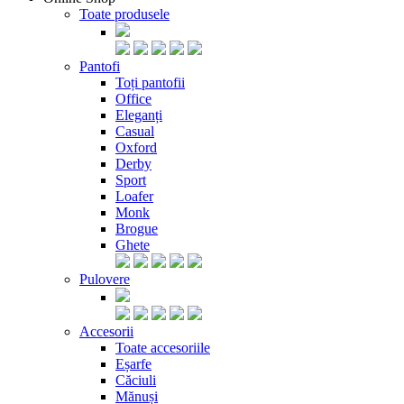
Toate produsele
Pantofi
Toți pantofii
Office
Eleganți
Casual
Oxford
Derby
Sport
Loafer
Monk
Brogue
Ghete
Pulovere
Accesorii
Toate accesoriile
Eșarfe
Căciuli
Mănuși