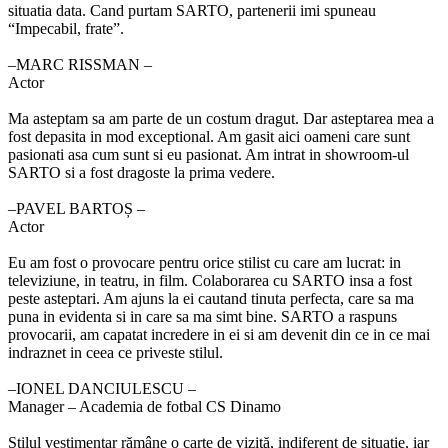
situatia data. Cand purtam SARTO, partenerii imi spuneau
“Impecabil, frate”.
‒MARC RISSMAN –
Actor
Ma asteptam sa am parte de un costum dragut. Dar asteptarea mea a
fost depasita in mod exceptional. Am gasit aici oameni care sunt
pasionati asa cum sunt si eu pasionat. Am intrat in showroom-ul
SARTO si a fost dragoste la prima vedere.
‒PAVEL BARTOȘ –
Actor
Eu am fost o provocare pentru orice stilist cu care am lucrat: in
televiziune, in teatru, in film. Colaborarea cu SARTO insa a fost
peste asteptari. Am ajuns la ei cautand tinuta perfecta, care sa ma
puna in evidenta si in care sa ma simt bine. SARTO a raspuns
provocarii, am capatat incredere in ei si am devenit din ce in ce mai
indraznet in ceea ce priveste stilul.
‒IONEL DANCIULESCU –
Manager – Academia de fotbal CS Dinamo
Stilul vestimentar rămâne o carte de vizită, indiferent de situație, iar