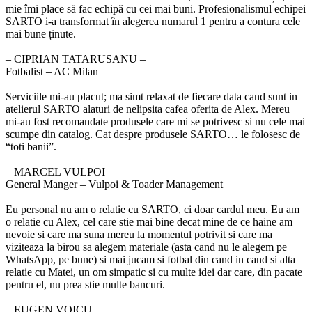
mie îmi place să fac echipă cu cei mai buni. Profesionalismul echipei
SARTO i-a transformat în alegerea numarul 1 pentru a contura cele
mai bune ținute.
‒ CIPRIAN TATARUSANU –
Fotbalist – AC Milan
Serviciile mi-au placut; ma simt relaxat de fiecare data cand sunt in
atelierul SARTO alaturi de nelipsita cafea oferita de Alex. Mereu
mi-au fost recomandate produsele care mi se potrivesc si nu cele mai
scumpe din catalog. Cat despre produsele SARTO… le folosesc de
“toti banii”.
‒ MARCEL VULPOI –
General Manger – Vulpoi & Toader Management
Eu personal nu am o relatie cu SARTO, ci doar cardul meu. Eu am
o relatie cu Alex, cel care stie mai bine decat mine de ce haine am
nevoie si care ma suna mereu la momentul potrivit si care ma
viziteaza la birou sa alegem materiale (asta cand nu le alegem pe
WhatsApp, pe bune) si mai jucam si fotbal din cand in cand si alta
relatie cu Matei, un om simpatic si cu multe idei dar care, din pacate
pentru el, nu prea stie multe bancuri.
‒ EUGEN VOICU –