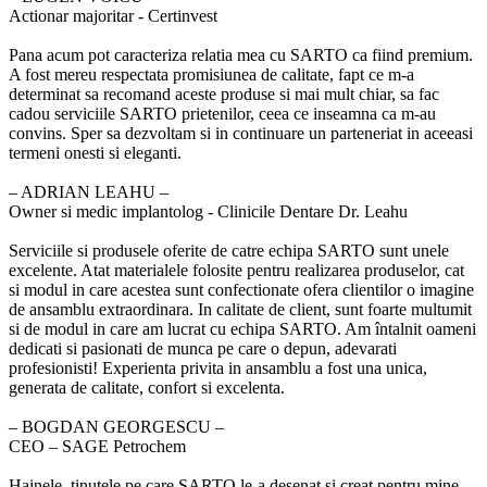
Actionar majoritar - Certinvest
Pana acum pot caracteriza relatia mea cu SARTO ca fiind premium.
A fost mereu respectata promisiunea de calitate, fapt ce m-a
determinat sa recomand aceste produse si mai mult chiar, sa fac
cadou serviciile SARTO prietenilor, ceea ce inseamna ca m-au
convins. Sper sa dezvoltam si in continuare un parteneriat in aceeasi
termeni onesti si eleganti.
‒ ADRIAN LEAHU –
Owner si medic implantolog - Clinicile Dentare Dr. Leahu
Serviciile si produsele oferite de catre echipa SARTO sunt unele
excelente. Atat materialele folosite pentru realizarea produselor, cat
si modul in care acestea sunt confectionate ofera clientilor o imagine
de ansamblu extraordinara. In calitate de client, sunt foarte multumit
si de modul in care am lucrat cu echipa SARTO. Am întalnit oameni
dedicati si pasionati de munca pe care o depun, adevarati
profesionisti! Experienta privita in ansamblu a fost una unica,
generata de calitate, confort si excelenta.
‒ BOGDAN GEORGESCU –
CEO – SAGE Petrochem
Hainele, tinutele pe care SARTO le-a desenat si creat pentru mine