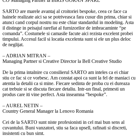
CO Managing Partner la BIRIS GORAN SPARL
SARTO are marele avantaj al croitoriei bespoke, ceea ce face ca
hainele realizate aici sa se potriveasca fara cusur din prima, chiar si
atunci cand corpul nostru nu este chiar standardul in modeling. Asta
il distinge in peisajul rarefiat al furnizorilor de imbracaminte “pe
comanda”. Costumele si camasile facute aici rezista excelent probei
timpului. Accesul facil si locatia excelenta sunt si ele un plus deloc
de neglijat.
‒ ADRIAN MITRAN –
Managing Partner si Creative Director la Bell Creative Studio
De la prima intalnire cu consilierul SARTO am inteles ca ei chiar
stiu ce fac si ce vorbesc. Am constat apoi ca sunt la fel de maniaci cu
atentia la detalii ca si mine. Fiecare sedinta de proba cu ei dureaza
cat trebuie si se discuta fiecare detaliu. Intr-un final, primesti un
produs care iti vine perfect. Asta inseamna “bespoke”.
‒ AUREL NETIN –
Country General Manager la Lenovo Romania
Cei de la SARTO sunt niste profesionisti in cel mai bun sens al
cuvantului. Buni vanzatori, stiu sa faca upsell, rafinati si discreti,
insistenti cu bun simt.