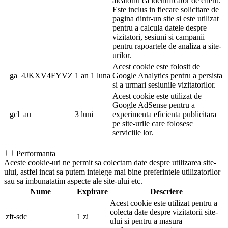
aleatoriu ca identificator de client.
Este inclus in fiecare solicitare de
pagina dintr-un site si este utilizat
pentru a calcula datele despre
vizitatori, sesiuni si campanii
pentru rapoartele de analiza a site-
urilor.
Acest cookie este folosit de
_ga_4JKXV4FYVZ
1 an 1 luna
Google Analytics pentru a persista
si a urmari sesiunile vizitatorilor.
Acest cookie este utilizat de
Google AdSense pentru a
_gcl_au
3 luni
experimenta eficienta publicitara
pe site-urile care folosesc
serviciile lor.
Performanta
Aceste cookie-uri ne permit sa colectam date despre utilizarea site-
ului, astfel incat sa putem intelege mai bine preferintele utilizatorilor
sau sa imbunatatim aspecte ale site-ului etc.
Nume
Expirare
Descriere
Acest cookie este utilizat pentru a
colecta date despre vizitatorii site-
zft-sdc
1 zi
ului si pentru a masura