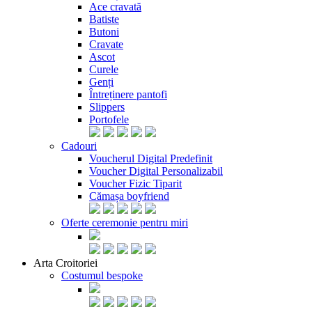
Ace cravată
Batiste
Butoni
Cravate
Ascot
Curele
Genți
Întreținere pantofi
Slippers
Portofele
Cadouri
Voucherul Digital Predefinit
Voucher Digital Personalizabil
Voucher Fizic Tiparit
Cămașa boyfriend
Oferte ceremonie pentru miri
Arta Croitoriei
Costumul bespoke