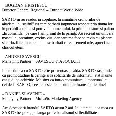
‒ BOGDAN HRISTESCU –
Director General Regional – Euronet World Wide
SARTO m-au readus in copilarie, la amintirile croitoriilor de
altadata, la „staiful” cu care barbații impuneau respect prin tinuta lor
impecabil asortata si potrivita momentului, la primul costum si palton
„la comanda” pe care l-am primit de la parinți. Au recreat un univers
masculin, premium, exclusivist, dar care ma face sa revin cu placere
si curiozitate, in care intalnesc barbati care, asemeni mie, apreciaza
clasicul etern.
‒ ANDREI SAVESCU –
Managing Partner – SAVESCU & ASOCIATII
Interactiunea cu SARTO este prietenoasa, calda. SARTO raspunde
cu promptitudine la cerințe si la solicitarile de informatii, atat inainte
cat și dupa achizitie. Ma simt ca intr-o comunitate, "impreuna" cu
cei de la SARTO, ceea ce este neobisnuit dar foarte-foarte bine!
‒ DANIEL SLAVENIE –
Managing Partner – MoLoSo Marketing Agency
Am descoperit brandul SARTO acum 2 ani. In interactiunea mea cu
SARTO bespoke, pe langa profesionalismul si flexibilitatea