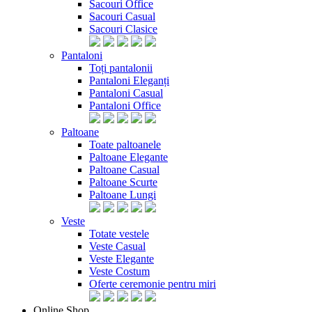
Sacouri Office
Sacouri Casual
Sacouri Clasice
Pantaloni
Toți pantalonii
Pantaloni Eleganți
Pantaloni Casual
Pantaloni Office
Paltoane
Toate paltoanele
Paltoane Elegante
Paltoane Casual
Paltoane Scurte
Paltoane Lungi
Veste
Totate vestele
Veste Casual
Veste Elegante
Veste Costum
Oferte ceremonie pentru miri
Online Shop