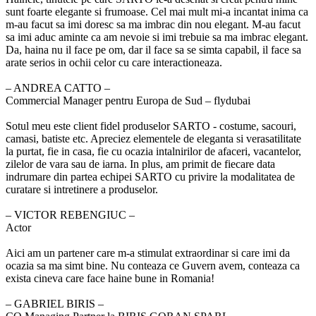
sunt foarte elegante si frumoase. Cel mai mult mi-a incantat inima ca
m-au facut sa imi doresc sa ma imbrac din nou elegant. M-au facut
sa imi aduc aminte ca am nevoie si imi trebuie sa ma imbrac elegant.
Da, haina nu il face pe om, dar il face sa se simta capabil, il face sa
arate serios in ochii celor cu care interactioneaza.
‒ ANDREA CATTO –
Commercial Manager pentru Europa de Sud – flydubai
Sotul meu este client fidel produselor SARTO - costume, sacouri,
camasi, batiste etc. Apreciez elementele de eleganta si verasatilitate
la purtat, fie in casa, fie cu ocazia intalnirilor de afaceri, vacantelor,
zilelor de vara sau de iarna. In plus, am primit de fiecare data
indrumare din partea echipei SARTO cu privire la modalitatea de
curatare si intretinere a produselor.
‒ VICTOR REBENGIUC –
Actor
Aici am un partener care m-a stimulat extraordinar si care imi da
ocazia sa ma simt bine. Nu conteaza ce Guvern avem, conteaza ca
exista cineva care face haine bune in Romania!
‒ GABRIEL BIRIS –