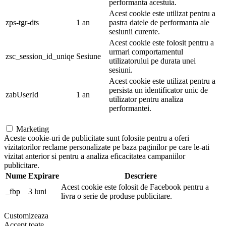
performanta acestuia.
Acest cookie este utilizat pentru a
zps-tgr-dts
1 an
pastra datele de performanta ale
sesiunii curente.
Acest cookie este folosit pentru a
urmari comportamentul
zsc_session_id_uniqe
Sesiune
utilizatorului pe durata unei
sesiuni.
Acest cookie este utilizat pentru a
persista un identificator unic de
zabUserId
1 an
utilizator pentru analiza
performantei.
Marketing
Aceste cookie-uri de publicitate sunt folosite pentru a oferi
vizitatorilor reclame personalizate pe baza paginilor pe care le-ati
vizitat anterior si pentru a analiza eficacitatea campaniilor
publicitare.
Nume
Expirare
Descriere
Acest cookie este folosit de Facebook pentru a
_fbp
3 luni
livra o serie de produse publicitare.
Customizeaza
Accept toate