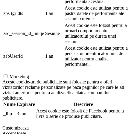
performanta acestuia.
Acest cookie este utilizat pentru a
zps-tgr-dts
1 an
pastra datele de performanta ale
sesiunii curente.
Acest cookie este folosit pentru a
urmari comportamentul
zsc_session_id_uniqe
Sesiune
utilizatorului pe durata unei
sesiuni.
Acest cookie este utilizat pentru a
persista un identificator unic de
zabUserId
1 an
utilizator pentru analiza
performantei.
Marketing
Aceste cookie-uri de publicitate sunt folosite pentru a oferi
vizitatorilor reclame personalizate pe baza paginilor pe care le-ati
vizitat anterior si pentru a analiza eficacitatea campaniilor
publicitare.
Nume
Expirare
Descriere
Acest cookie este folosit de Facebook pentru a
_fbp
3 luni
livra o serie de produse publicitare.
Customizeaza
Accept toate