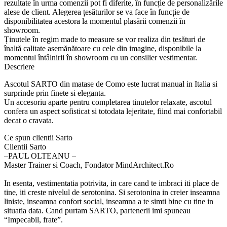
rezultate în urma comenzii pot fi diferite, în funcție de personalizările
alese de client. Alegerea țesăturilor se va face în funcție de
disponibilitatea acestora la momentul plasării comenzii în
showroom.
Ținutele în regim made to measure se vor realiza din țesături de
înaltă calitate asemănătoare cu cele din imagine, disponibile la
momentul întâlnirii în showroom cu un consilier vestimentar.
Descriere
Ascotul SARTO din matase de Como este lucrat manual in Italia si
surprinde prin finete si eleganta.
Un accesoriu aparte pentru completarea tinutelor relaxate, ascotul
confera un aspect sofisticat si totodata lejeritate, fiind mai confortabil
decat o cravata.
Ce spun clientii Sarto
Clientii Sarto
‒PAUL OLTEANU –
Master Trainer si Coach, Fondator MindArchitect.Ro
In esenta, vestimentatia potrivita, in care cand te imbraci iti place de
tine, iti creste nivelul de serotonina. Si serotonina in creier inseamna
liniste, inseamna confort social, inseamna a te simti bine cu tine in
situatia data. Cand purtam SARTO, partenerii imi spuneau
“Impecabil, frate”.