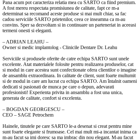
Pana acum pot caracteriza relatia mea cu SARTO ca fiind premium.
A fost mereu respectata promisiunea de calitate, fapt ce m-a
determinat sa recomand aceste produse si mai mult chiar, sa fac
cadou serviciile SARTO prietenilor, ceea ce inseamna ca m-au
convins. Sper sa dezvoltam si in continuare un parteneriat in aceeasi
termeni onesti si eleganti.
‒ ADRIAN LEAHU –
Owner si medic implantolog - Clinicile Dentare Dr. Leahu
Serviciile si produsele oferite de catre echipa SARTO sunt unele
excelente. Atat materialele folosite pentru realizarea produselor, cat
si modul in care acestea sunt confectionate ofera clientilor o imagine
de ansamblu extraordinara. In calitate de client, sunt foarte multumit
si de modul in care am lucrat cu echipa SARTO. Am întalnit oameni
dedicati si pasionati de munca pe care o depun, adevarati
profesionisti! Experienta privita in ansamblu a fost una unica,
generata de calitate, confort si excelenta.
‒ BOGDAN GEORGESCU –
CEO – SAGE Petrochem
Hainele, tinutele pe care SARTO le-a desenat si creat pentru mine
sunt foarte elegante si frumoase. Cel mai mult mi-a incantat inima ca
m-au facut sa imi doresc sa ma imbrac din nou elegant. M-au facut