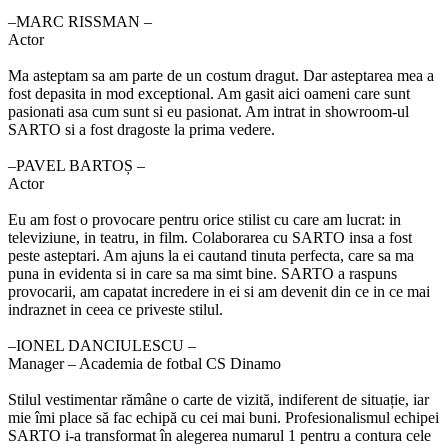
‒MARC RISSMAN –
Actor
Ma asteptam sa am parte de un costum dragut. Dar asteptarea mea a
fost depasita in mod exceptional. Am gasit aici oameni care sunt
pasionati asa cum sunt si eu pasionat. Am intrat in showroom-ul
SARTO si a fost dragoste la prima vedere.
‒PAVEL BARTOȘ –
Actor
Eu am fost o provocare pentru orice stilist cu care am lucrat: in
televiziune, in teatru, in film. Colaborarea cu SARTO insa a fost
peste asteptari. Am ajuns la ei cautand tinuta perfecta, care sa ma
puna in evidenta si in care sa ma simt bine. SARTO a raspuns
provocarii, am capatat incredere in ei si am devenit din ce in ce mai
indraznet in ceea ce priveste stilul.
‒IONEL DANCIULESCU –
Manager – Academia de fotbal CS Dinamo
Stilul vestimentar rămâne o carte de vizită, indiferent de situație, iar
mie îmi place să fac echipă cu cei mai buni. Profesionalismul echipei
SARTO i-a transformat în alegerea numarul 1 pentru a contura cele