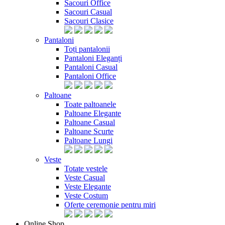
Sacouri Office
Sacouri Casual
Sacouri Clasice
Pantaloni
Toți pantalonii
Pantaloni Eleganți
Pantaloni Casual
Pantaloni Office
Paltoane
Toate paltoanele
Paltoane Elegante
Paltoane Casual
Paltoane Scurte
Paltoane Lungi
Veste
Totate vestele
Veste Casual
Veste Elegante
Veste Costum
Oferte ceremonie pentru miri
Online Shop