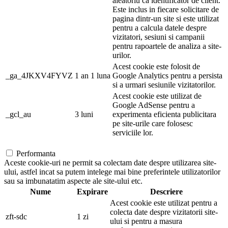
aleatoriu ca identificator de client.
Este inclus in fiecare solicitare de
pagina dintr-un site si este utilizat
pentru a calcula datele despre
vizitatori, sesiuni si campanii
pentru rapoartele de analiza a site-
urilor.
Acest cookie este folosit de
_ga_4JKXV4FYVZ
1 an 1 luna
Google Analytics pentru a persista
si a urmari sesiunile vizitatorilor.
Acest cookie este utilizat de
Google AdSense pentru a
_gcl_au
3 luni
experimenta eficienta publicitara
pe site-urile care folosesc
serviciile lor.
Performanta
Aceste cookie-uri ne permit sa colectam date despre utilizarea site-
ului, astfel incat sa putem intelege mai bine preferintele utilizatorilor
sau sa imbunatatim aspecte ale site-ului etc.
Nume
Expirare
Descriere
Acest cookie este utilizat pentru a
colecta date despre vizitatorii site-
zft-sdc
1 zi
ului si pentru a masura