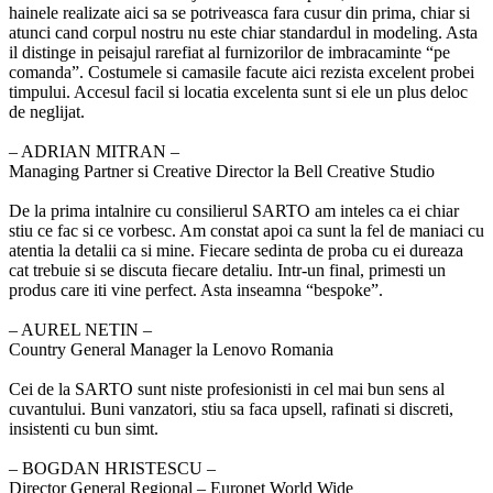
hainele realizate aici sa se potriveasca fara cusur din prima, chiar si
atunci cand corpul nostru nu este chiar standardul in modeling. Asta
il distinge in peisajul rarefiat al furnizorilor de imbracaminte “pe
comanda”. Costumele si camasile facute aici rezista excelent probei
timpului. Accesul facil si locatia excelenta sunt si ele un plus deloc
de neglijat.
‒ ADRIAN MITRAN –
Managing Partner si Creative Director la Bell Creative Studio
De la prima intalnire cu consilierul SARTO am inteles ca ei chiar
stiu ce fac si ce vorbesc. Am constat apoi ca sunt la fel de maniaci cu
atentia la detalii ca si mine. Fiecare sedinta de proba cu ei dureaza
cat trebuie si se discuta fiecare detaliu. Intr-un final, primesti un
produs care iti vine perfect. Asta inseamna “bespoke”.
‒ AUREL NETIN –
Country General Manager la Lenovo Romania
Cei de la SARTO sunt niste profesionisti in cel mai bun sens al
cuvantului. Buni vanzatori, stiu sa faca upsell, rafinati si discreti,
insistenti cu bun simt.
‒ BOGDAN HRISTESCU –
Director General Regional – Euronet World Wide