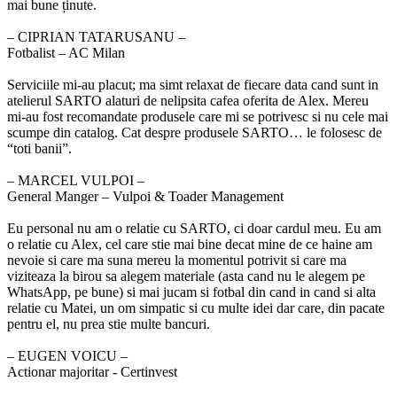
mai bune ținute.
‒ CIPRIAN TATARUSANU –
Fotbalist – AC Milan
Serviciile mi-au placut; ma simt relaxat de fiecare data cand sunt in
atelierul SARTO alaturi de nelipsita cafea oferita de Alex. Mereu
mi-au fost recomandate produsele care mi se potrivesc si nu cele mai
scumpe din catalog. Cat despre produsele SARTO… le folosesc de
“toti banii”.
‒ MARCEL VULPOI –
General Manger – Vulpoi & Toader Management
Eu personal nu am o relatie cu SARTO, ci doar cardul meu. Eu am
o relatie cu Alex, cel care stie mai bine decat mine de ce haine am
nevoie si care ma suna mereu la momentul potrivit si care ma
viziteaza la birou sa alegem materiale (asta cand nu le alegem pe
WhatsApp, pe bune) si mai jucam si fotbal din cand in cand si alta
relatie cu Matei, un om simpatic si cu multe idei dar care, din pacate
pentru el, nu prea stie multe bancuri.
‒ EUGEN VOICU –
Actionar majoritar - Certinvest