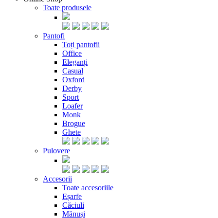
Toate produsele
Pantofi
Toți pantofii
Office
Eleganți
Casual
Oxford
Derby
Sport
Loafer
Monk
Brogue
Ghete
Pulovere
Accesorii
Toate accesoriile
Eșarfe
Căciuli
Mănuși