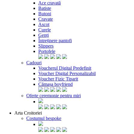
Ace cravată
Batiste
Butoni
Cravate
Ascot
Curele
Genți
Întreținere pantofi
Slippers
Portofele
Cadouri
Voucherul Digital Predefinit
Voucher Digital Personalizabil
Voucher Fizic Tiparit
Cămașa boyfriend
Oferte ceremonie pentru miri
Arta Croitoriei
Costumul bespoke