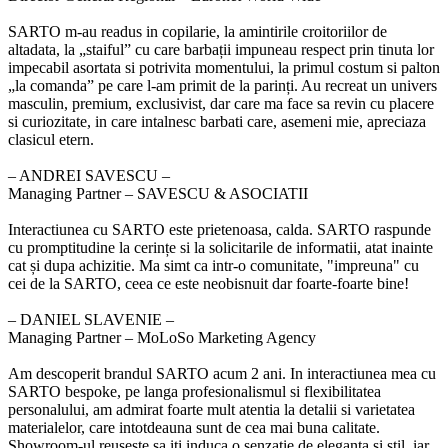
SARTO m-au readus in copilarie, la amintirile croitoriilor de
altadata, la „staiful” cu care barbații impuneau respect prin tinuta lor
impecabil asortata si potrivita momentului, la primul costum si palton
„la comanda” pe care l-am primit de la parinți. Au recreat un univers
masculin, premium, exclusivist, dar care ma face sa revin cu placere
si curiozitate, in care intalnesc barbati care, asemeni mie, apreciaza
clasicul etern.
‒ ANDREI SAVESCU –
Managing Partner – SAVESCU & ASOCIATII
Interactiunea cu SARTO este prietenoasa, calda. SARTO raspunde
cu promptitudine la cerințe si la solicitarile de informatii, atat inainte
cat și dupa achizitie. Ma simt ca intr-o comunitate, "impreuna" cu
cei de la SARTO, ceea ce este neobisnuit dar foarte-foarte bine!
‒ DANIEL SLAVENIE –
Managing Partner – MoLoSo Marketing Agency
Am descoperit brandul SARTO acum 2 ani. In interactiunea mea cu
SARTO bespoke, pe langa profesionalismul si flexibilitatea
personalului, am admirat foarte mult atentia la detalii si varietatea
materialelor, care intotdeauna sunt de cea mai buna calitate.
Showroom-ul reuseste sa iti induca o senzatie de eleganta si stil, iar