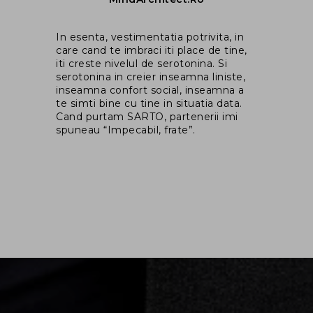
Ma
In esenta, vestimentatia potrivita, in
co
rem
care cand te imbraci iti place de tine,
fo
iti creste nivelul de serotonina. Si
ga
il
serotonina in creier inseamna liniste,
as
inseamna confort social, inseamna a
in
i
te simti bine cu tine in situatia data.
dr
ce
Cand purtam SARTO, partenerii imi
spuneau “Impecabil, frate”.
m
un
u
ace