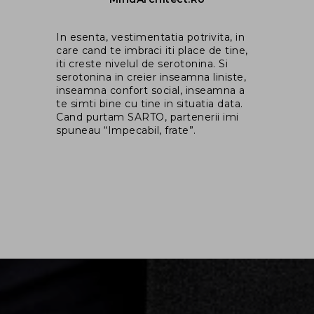
Ma
In esenta, vestimentatia potrivita, in
co
rem
care cand te imbraci iti place de tine,
fo
iti creste nivelul de serotonina. Si
ga
il
serotonina in creier inseamna liniste,
as
inseamna confort social, inseamna a
in
i
te simti bine cu tine in situatia data.
dr
ce
Cand purtam SARTO, partenerii imi
spuneau “Impecabil, frate”.
m
un
u
ace