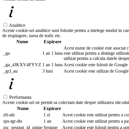
Analitice
Aceste cookie-uri analitice sunt folosite pentru a intelege modul in car
de respingere, sursa de trafic etc.
Nume
Expirare
Acest nume de cookie este asociat cu
_ga
1 an 1 luna
este utilizat pentru a distinge utiliza
utilizat pentru a calcula datele despr
_ga_4JKXV4FYVZ
1 an 1 luna
Acest cookie este folosit de Google A
_gcl_au
3 luni
Acest cookie este utilizat de Google 
Performanta
Aceste cookie-uri ne permit sa colectam date despre utilizarea site-ului,
Nume
Expirare
zft-sdc
1 zi
Acest cookie este utilizat pentru a co
zps-tgr-dts
1 an
Acest cookie este utilizat pentru a pa
zsc_session_id_uniqe
Sesiune
Acest cookie este folosit pentru a ur