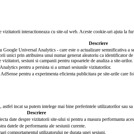
e vizitatorii interactioneaza cu site-ul web. Aceste cookie-uri ajuta la f
Descriere
 Google Universal Analytics - care este o actualizare semnificativa a se
torii unici prin atribuirea unui numar generat aleatoriu ca identificator de 
e vizitatori, sesiuni si campanii pentru rapoartele de analiza a site-urilor.
nalytics pentru a persista si a urmari sesiunile vizitatorilor.
AdSense pentru a experimenta eficienta publicitara pe site-urile care folo
 astfel incat sa putem intelege mai bine preferintele utilizatorilor sau sa
Descriere
lecta date despre vizitatorii site-ului si pentru a masura performanta aces
stra datele de performanta ale sesiunii curente.
mari comportamentul utilizatorului pe durata unei sesiuni.