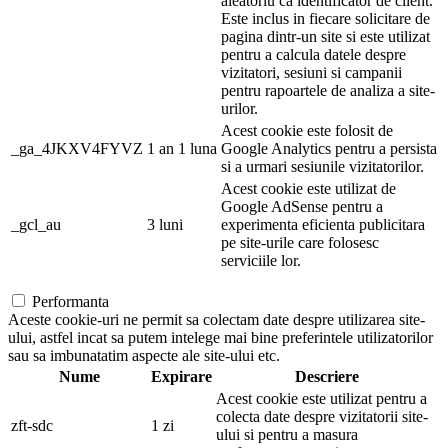
aleatoriu ca identificator de client.
Este inclus in fiecare solicitare de
pagina dintr-un site si este utilizat
pentru a calcula datele despre
vizitatori, sesiuni si campanii
pentru rapoartele de analiza a site-
urilor.
Acest cookie este folosit de
_ga_4JKXV4FYVZ
1 an 1 luna
Google Analytics pentru a persista
si a urmari sesiunile vizitatorilor.
Acest cookie este utilizat de
Google AdSense pentru a
_gcl_au
3 luni
experimenta eficienta publicitara
pe site-urile care folosesc
serviciile lor.
Performanta
Aceste cookie-uri ne permit sa colectam date despre utilizarea site-
ului, astfel incat sa putem intelege mai bine preferintele utilizatorilor
sau sa imbunatatim aspecte ale site-ului etc.
Nume
Expirare
Descriere
Acest cookie este utilizat pentru a
colecta date despre vizitatorii site-
zft-sdc
1 zi
ului si pentru a masura