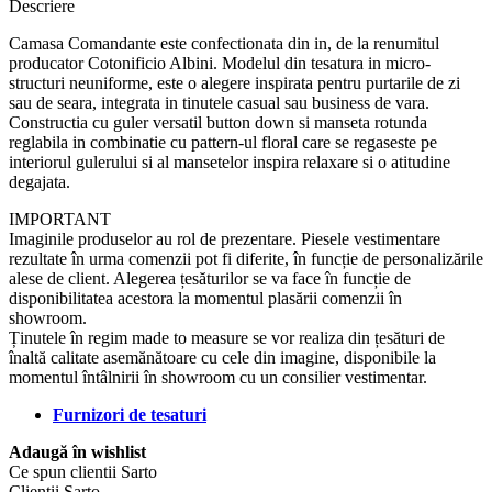
Descriere
Camasa Comandante este confectionata din in, de la renumitul
producator Cotonificio Albini. Modelul din tesatura in micro-
structuri neuniforme, este o alegere inspirata pentru purtarile de zi
sau de seara, integrata in tinutele casual sau business de vara.
Constructia cu guler versatil button down si manseta rotunda
reglabila in combinatie cu pattern-ul floral care se regaseste pe
interiorul gulerului si al mansetelor inspira relaxare si o atitudine
degajata.
IMPORTANT
Imaginile produselor au rol de prezentare. Piesele vestimentare
rezultate în urma comenzii pot fi diferite, în funcție de personalizările
alese de client. Alegerea țesăturilor se va face în funcție de
disponibilitatea acestora la momentul plasării comenzii în
showroom.
Ținutele în regim made to measure se vor realiza din țesături de
înaltă calitate asemănătoare cu cele din imagine, disponibile la
momentul întâlnirii în showroom cu un consilier vestimentar.
Furnizori de tesaturi
Adaugă în wishlist
Ce spun clientii Sarto
Clientii Sarto