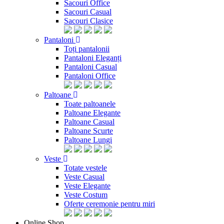
Sacouri Office
Sacouri Casual
Sacouri Clasice
Pantaloni
Toți pantalonii
Pantaloni Eleganți
Pantaloni Casual
Pantaloni Office
Paltoane
Toate paltoanele
Paltoane Elegante
Paltoane Casual
Paltoane Scurte
Paltoane Lungi
Veste
Totate vestele
Veste Casual
Veste Elegante
Veste Costum
Oferte ceremonie pentru miri
Online Shop