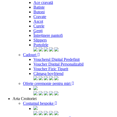
Ace cravată
Batiste
Butoni
Cravate
Ascot
Curele
Genți
Întreținere pantofi
Slippers
Portofele
Cadouri
Voucherul Digital Predefinit
Voucher Digital Personalizabil
Voucher Fizic Tiparit
Cămașa boyfriend
Oferte ceremonie pentru miri
Arta Croitoriei
Costumul bespoke