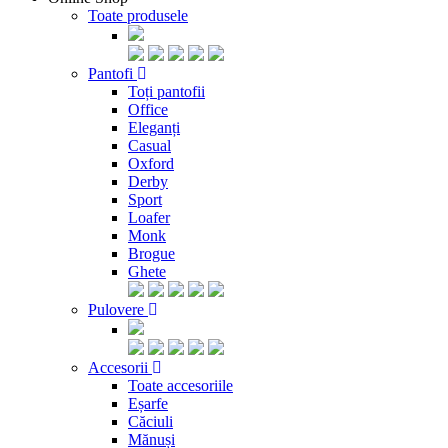
Toate produsele
Pantofi
Toți pantofii
Office
Eleganți
Casual
Oxford
Derby
Sport
Loafer
Monk
Brogue
Ghete
Pulovere
Accesorii
Toate accesoriile
Eșarfe
Căciuli
Mănuși