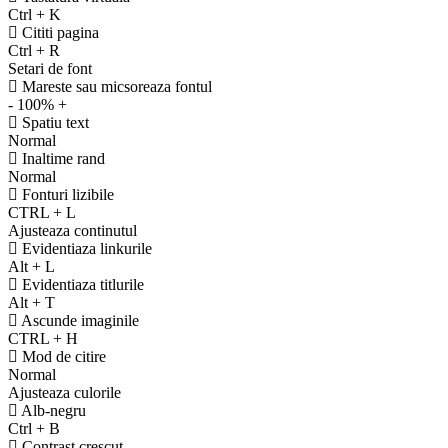
Ctrl
+
K
Cititi pagina
Ctrl
+
R
Setari de font
Mareste sau micsoreaza fontul
-
100%
+
Spatiu text
Normal
Inaltime rand
Normal
Fonturi lizibile
CTRL
+
L
Ajusteaza continutul
Evidentiaza linkurile
Alt
+
L
Evidentiaza titlurile
Alt
+
T
Ascunde imaginile
CTRL
+
H
Mod de citire
Normal
Ajusteaza culorile
Alb-negru
Ctrl
+
B
Contrast crescut