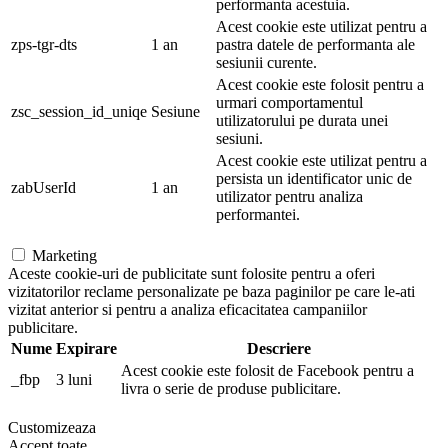
performanta acestuia.
Acest cookie este utilizat pentru a
zps-tgr-dts
1 an
pastra datele de performanta ale
sesiunii curente.
Acest cookie este folosit pentru a
urmari comportamentul
zsc_session_id_uniqe
Sesiune
utilizatorului pe durata unei
sesiuni.
Acest cookie este utilizat pentru a
persista un identificator unic de
zabUserId
1 an
utilizator pentru analiza
performantei.
Marketing
Aceste cookie-uri de publicitate sunt folosite pentru a oferi
vizitatorilor reclame personalizate pe baza paginilor pe care le-ati
vizitat anterior si pentru a analiza eficacitatea campaniilor
publicitare.
Nume
Expirare
Descriere
Acest cookie este folosit de Facebook pentru a
_fbp
3 luni
livra o serie de produse publicitare.
Customizeaza
Accept toate