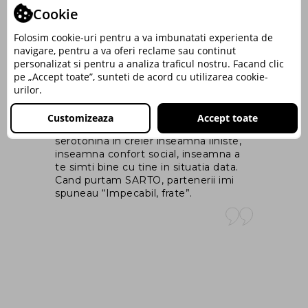
Cookie
‒PAUL OLTEANU –
nt
Master Trainer si Coach, Fondator
Folosim cookie-uri pentru a va imbunatati experienta de
ng
MindArchitect.Ro
navigare, pentru a va oferi reclame sau continut
personalizat si pentru a analiza traficul nostru. Facand clic
pe „Accept toate”, sunteti de acord cu utilizarea cookie-
Ma
urilor.
In esenta, vestimentatia potrivita, in
co
rem
care cand te imbraci iti place de tine,
fo
Customizeaza
Accept toate
iti creste nivelul de serotonina. Si
ga
il
serotonina in creier inseamna liniste,
as
inseamna confort social, inseamna a
in
i
te simti bine cu tine in situatia data.
dr
ce
Cand purtam SARTO, partenerii imi
spuneau “Impecabil, frate”.
m
un
u
ace