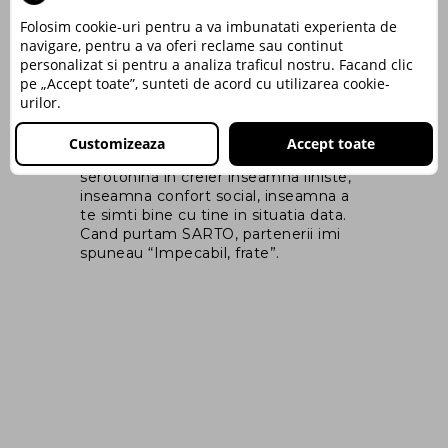
Folosim cookie-uri pentru a va imbunatati experienta de
‒PAUL OLTEANU –
navigare, pentru a va oferi reclame sau continut
nt
Master Trainer si Coach, Fondator
personalizat si pentru a analiza traficul nostru. Facand clic
ng
MindArchitect.Ro
pe „Accept toate”, sunteti de acord cu utilizarea cookie-
Ma
urilor.
In esenta, vestimentatia potrivita, in
co
rem
care cand te imbraci iti place de tine,
fo
Customizeaza
Accept toate
iti creste nivelul de serotonina. Si
ga
il
serotonina in creier inseamna liniste,
as
inseamna confort social, inseamna a
in
i
te simti bine cu tine in situatia data.
dr
ce
Cand purtam SARTO, partenerii imi
spuneau “Impecabil, frate”.
m
un
u
ace