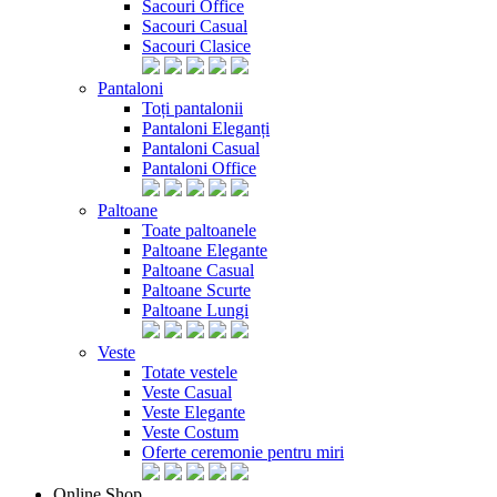
Sacouri Office
Sacouri Casual
Sacouri Clasice
Pantaloni
Toți pantalonii
Pantaloni Eleganți
Pantaloni Casual
Pantaloni Office
Paltoane
Toate paltoanele
Paltoane Elegante
Paltoane Casual
Paltoane Scurte
Paltoane Lungi
Veste
Totate vestele
Veste Casual
Veste Elegante
Veste Costum
Oferte ceremonie pentru miri
Online Shop