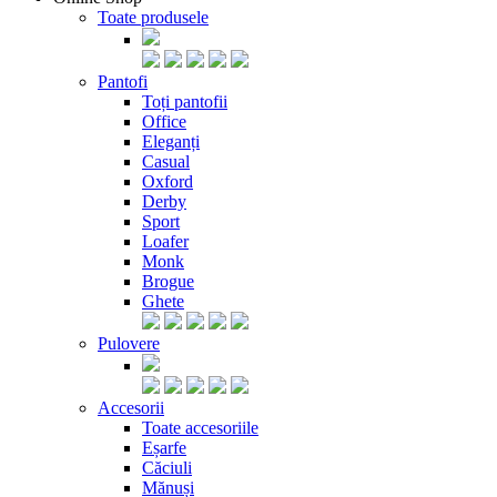
Toate produsele
Pantofi
Toți pantofii
Office
Eleganți
Casual
Oxford
Derby
Sport
Loafer
Monk
Brogue
Ghete
Pulovere
Accesorii
Toate accesoriile
Eșarfe
Căciuli
Mănuși