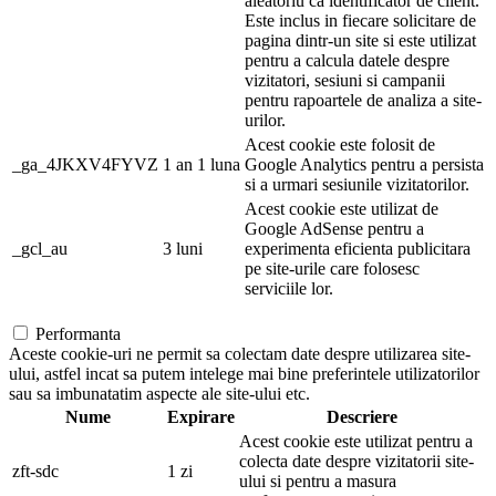
aleatoriu ca identificator de client.
Este inclus in fiecare solicitare de
pagina dintr-un site si este utilizat
pentru a calcula datele despre
vizitatori, sesiuni si campanii
pentru rapoartele de analiza a site-
urilor.
Acest cookie este folosit de
_ga_4JKXV4FYVZ
1 an 1 luna
Google Analytics pentru a persista
si a urmari sesiunile vizitatorilor.
Acest cookie este utilizat de
Google AdSense pentru a
_gcl_au
3 luni
experimenta eficienta publicitara
pe site-urile care folosesc
serviciile lor.
Performanta
Aceste cookie-uri ne permit sa colectam date despre utilizarea site-
ului, astfel incat sa putem intelege mai bine preferintele utilizatorilor
sau sa imbunatatim aspecte ale site-ului etc.
Nume
Expirare
Descriere
Acest cookie este utilizat pentru a
colecta date despre vizitatorii site-
zft-sdc
1 zi
ului si pentru a masura