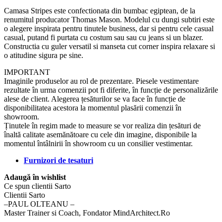
Camasa Stripes este confectionata din bumbac egiptean, de la
renumitul producator Thomas Mason. Modelul cu dungi subtiri este
o alegere inspirata pentru tinutele business, dar si pentru cele casual
casual, putand fi purtata cu costum sau sau cu jeans si un blazer.
Constructia cu guler versatil si manseta cut corner inspira relaxare si
o atitudine sigura pe sine.
IMPORTANT
Imaginile produselor au rol de prezentare. Piesele vestimentare
rezultate în urma comenzii pot fi diferite, în funcție de personalizările
alese de client. Alegerea țesăturilor se va face în funcție de
disponibilitatea acestora la momentul plasării comenzii în
showroom.
Ținutele în regim made to measure se vor realiza din țesături de
înaltă calitate asemănătoare cu cele din imagine, disponibile la
momentul întâlnirii în showroom cu un consilier vestimentar.
Furnizori de tesaturi
Adaugă în wishlist
Ce spun clientii Sarto
Clientii Sarto
‒PAUL OLTEANU –
Master Trainer si Coach, Fondator MindArchitect.Ro