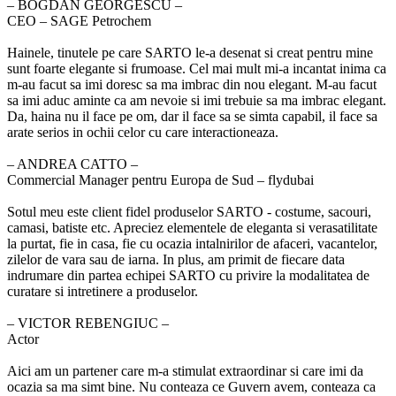
‒ BOGDAN GEORGESCU –
CEO – SAGE Petrochem
Hainele, tinutele pe care SARTO le-a desenat si creat pentru mine
sunt foarte elegante si frumoase. Cel mai mult mi-a incantat inima ca
m-au facut sa imi doresc sa ma imbrac din nou elegant. M-au facut
sa imi aduc aminte ca am nevoie si imi trebuie sa ma imbrac elegant.
Da, haina nu il face pe om, dar il face sa se simta capabil, il face sa
arate serios in ochii celor cu care interactioneaza.
‒ ANDREA CATTO –
Commercial Manager pentru Europa de Sud – flydubai
Sotul meu este client fidel produselor SARTO - costume, sacouri,
camasi, batiste etc. Apreciez elementele de eleganta si verasatilitate
la purtat, fie in casa, fie cu ocazia intalnirilor de afaceri, vacantelor,
zilelor de vara sau de iarna. In plus, am primit de fiecare data
indrumare din partea echipei SARTO cu privire la modalitatea de
curatare si intretinere a produselor.
‒ VICTOR REBENGIUC –
Actor
Aici am un partener care m-a stimulat extraordinar si care imi da
ocazia sa ma simt bine. Nu conteaza ce Guvern avem, conteaza ca