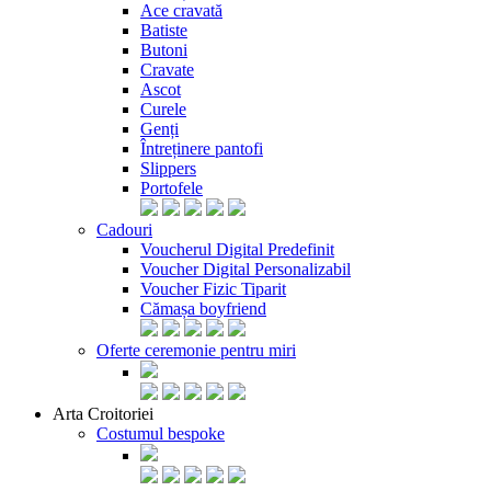
Ace cravată
Batiste
Butoni
Cravate
Ascot
Curele
Genți
Întreținere pantofi
Slippers
Portofele
Cadouri
Voucherul Digital Predefinit
Voucher Digital Personalizabil
Voucher Fizic Tiparit
Cămașa boyfriend
Oferte ceremonie pentru miri
Arta Croitoriei
Costumul bespoke