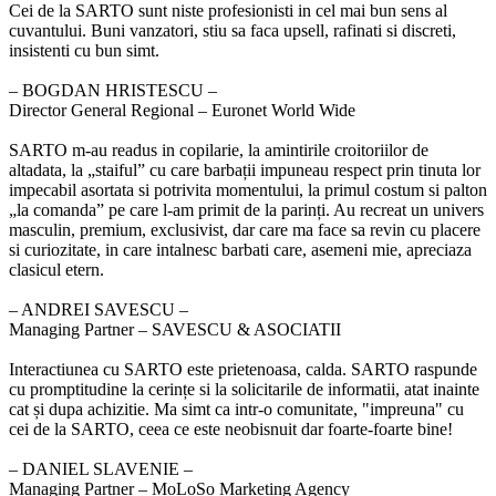
Cei de la SARTO sunt niste profesionisti in cel mai bun sens al
cuvantului. Buni vanzatori, stiu sa faca upsell, rafinati si discreti,
insistenti cu bun simt.
‒ BOGDAN HRISTESCU –
Director General Regional – Euronet World Wide
SARTO m-au readus in copilarie, la amintirile croitoriilor de
altadata, la „staiful” cu care barbații impuneau respect prin tinuta lor
impecabil asortata si potrivita momentului, la primul costum si palton
„la comanda” pe care l-am primit de la parinți. Au recreat un univers
masculin, premium, exclusivist, dar care ma face sa revin cu placere
si curiozitate, in care intalnesc barbati care, asemeni mie, apreciaza
clasicul etern.
‒ ANDREI SAVESCU –
Managing Partner – SAVESCU & ASOCIATII
Interactiunea cu SARTO este prietenoasa, calda. SARTO raspunde
cu promptitudine la cerințe si la solicitarile de informatii, atat inainte
cat și dupa achizitie. Ma simt ca intr-o comunitate, "impreuna" cu
cei de la SARTO, ceea ce este neobisnuit dar foarte-foarte bine!
‒ DANIEL SLAVENIE –
Managing Partner – MoLoSo Marketing Agency