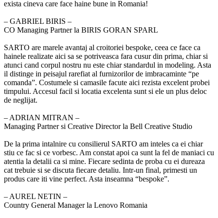
exista cineva care face haine bune in Romania!
‒ GABRIEL BIRIS –
CO Managing Partner la BIRIS GORAN SPARL
SARTO are marele avantaj al croitoriei bespoke, ceea ce face ca
hainele realizate aici sa se potriveasca fara cusur din prima, chiar si
atunci cand corpul nostru nu este chiar standardul in modeling. Asta
il distinge in peisajul rarefiat al furnizorilor de imbracaminte “pe
comanda”. Costumele si camasile facute aici rezista excelent probei
timpului. Accesul facil si locatia excelenta sunt si ele un plus deloc
de neglijat.
‒ ADRIAN MITRAN –
Managing Partner si Creative Director la Bell Creative Studio
De la prima intalnire cu consilierul SARTO am inteles ca ei chiar
stiu ce fac si ce vorbesc. Am constat apoi ca sunt la fel de maniaci cu
atentia la detalii ca si mine. Fiecare sedinta de proba cu ei dureaza
cat trebuie si se discuta fiecare detaliu. Intr-un final, primesti un
produs care iti vine perfect. Asta inseamna “bespoke”.
‒ AUREL NETIN –
Country General Manager la Lenovo Romania