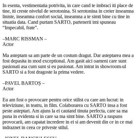
In esenta, vestimentatia potrivita, in care cand te imbraci iti place de
tine, iti creste nivelul de serotonina. Si serotonina in creier inseamna
liniste, inseamna confort social, inseamna a te simti bine cu tine in
situatia data. Cand purtam SARTO, partenerii imi spuneau
“Impecabil, frate”.
‒MARC RISSMAN –
Actor
Ma asteptam sa am parte de un costum dragut. Dar asteptarea mea a
fost depasita in mod exceptional. Am gasit aici oameni care sunt
pasionati asa cum sunt si eu pasionat. Am intrat in showroom-ul
SARTO si a fost dragoste la prima vedere.
‒PAVEL BARTOȘ –
Actor
Eu am fost o provocare pentru orice stilist cu care am lucrat: in
televiziune, in teatru, in film. Colaborarea cu SARTO insa a fost
peste asteptari. Am ajuns la ei cautand tinuta perfecta, care sa ma
puna in evidenta si in care sa ma simt bine. SARTO a raspuns
provocarii, am capatat incredere in ei si am devenit din ce in ce mai
indraznet in ceea ce priveste stilul.