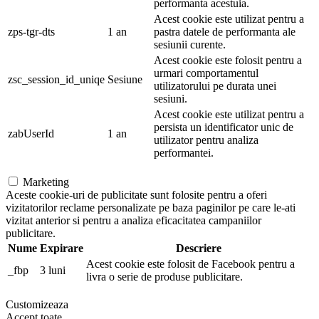
performanta acestuia.
Acest cookie este utilizat pentru a
zps-tgr-dts
1 an
pastra datele de performanta ale
sesiunii curente.
Acest cookie este folosit pentru a
urmari comportamentul
zsc_session_id_uniqe
Sesiune
utilizatorului pe durata unei
sesiuni.
Acest cookie este utilizat pentru a
persista un identificator unic de
zabUserId
1 an
utilizator pentru analiza
performantei.
Marketing
Aceste cookie-uri de publicitate sunt folosite pentru a oferi
vizitatorilor reclame personalizate pe baza paginilor pe care le-ati
vizitat anterior si pentru a analiza eficacitatea campaniilor
publicitare.
Nume
Expirare
Descriere
Acest cookie este folosit de Facebook pentru a
_fbp
3 luni
livra o serie de produse publicitare.
Customizeaza
Accept toate