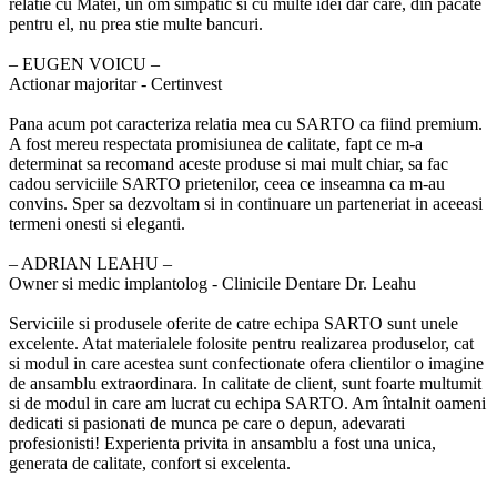
relatie cu Matei, un om simpatic si cu multe idei dar care, din pacate
pentru el, nu prea stie multe bancuri.
‒ EUGEN VOICU –
Actionar majoritar - Certinvest
Pana acum pot caracteriza relatia mea cu SARTO ca fiind premium.
A fost mereu respectata promisiunea de calitate, fapt ce m-a
determinat sa recomand aceste produse si mai mult chiar, sa fac
cadou serviciile SARTO prietenilor, ceea ce inseamna ca m-au
convins. Sper sa dezvoltam si in continuare un parteneriat in aceeasi
termeni onesti si eleganti.
‒ ADRIAN LEAHU –
Owner si medic implantolog - Clinicile Dentare Dr. Leahu
Serviciile si produsele oferite de catre echipa SARTO sunt unele
excelente. Atat materialele folosite pentru realizarea produselor, cat
si modul in care acestea sunt confectionate ofera clientilor o imagine
de ansamblu extraordinara. In calitate de client, sunt foarte multumit
si de modul in care am lucrat cu echipa SARTO. Am întalnit oameni
dedicati si pasionati de munca pe care o depun, adevarati
profesionisti! Experienta privita in ansamblu a fost una unica,
generata de calitate, confort si excelenta.