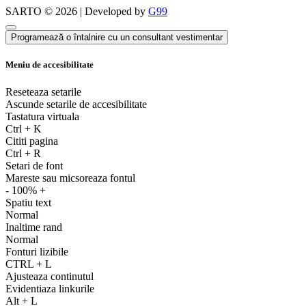
SARTO © 2026 | Developed by
G99
Programează o întalnire cu un consultant vestimentar
Meniu de accesibilitate
Reseteaza setarile
Ascunde setarile de accesibilitate
Tastatura virtuala
Ctrl
+
K
Cititi pagina
Ctrl
+
R
Setari de font
Mareste sau micsoreaza fontul
-
100%
+
Spatiu text
Normal
Inaltime rand
Normal
Fonturi lizibile
CTRL
+
L
Ajusteaza continutul
Evidentiaza linkurile
Alt
+
L