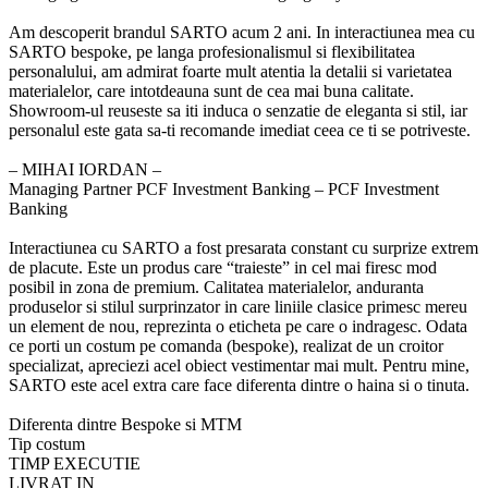
Am descoperit brandul SARTO acum 2 ani. In interactiunea mea cu
SARTO bespoke, pe langa profesionalismul si flexibilitatea
personalului, am admirat foarte mult atentia la detalii si varietatea
materialelor, care intotdeauna sunt de cea mai buna calitate.
Showroom-ul reuseste sa iti induca o senzatie de eleganta si stil, iar
personalul este gata sa-ti recomande imediat ceea ce ti se potriveste.
‒ MIHAI IORDAN –
Managing Partner PCF Investment Banking – PCF Investment
Banking
Interactiunea cu SARTO a fost presarata constant cu surprize extrem
de placute. Este un produs care “traieste” in cel mai firesc mod
posibil in zona de premium. Calitatea materialelor, anduranta
produselor si stilul surprinzator in care liniile clasice primesc mereu
un element de nou, reprezinta o eticheta pe care o indragesc. Odata
ce porti un costum pe comanda (bespoke), realizat de un croitor
specializat, apreciezi acel obiect vestimentar mai mult. Pentru mine,
SARTO este acel extra care face diferenta dintre o haina si o tinuta.
Diferenta dintre
Bespoke si MTM
Tip costum
TIMP EXECUTIE
LIVRAT IN