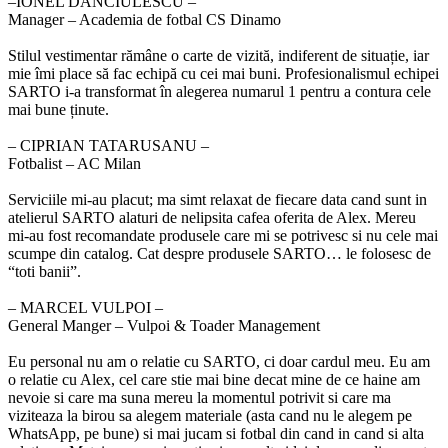
‒IONEL DANCIULESCU –
Manager – Academia de fotbal CS Dinamo
Stilul vestimentar rămâne o carte de vizită, indiferent de situație, iar
mie îmi place să fac echipă cu cei mai buni. Profesionalismul echipei
SARTO i-a transformat în alegerea numarul 1 pentru a contura cele
mai bune ținute.
‒ CIPRIAN TATARUSANU –
Fotbalist – AC Milan
Serviciile mi-au placut; ma simt relaxat de fiecare data cand sunt in
atelierul SARTO alaturi de nelipsita cafea oferita de Alex. Mereu
mi-au fost recomandate produsele care mi se potrivesc si nu cele mai
scumpe din catalog. Cat despre produsele SARTO… le folosesc de
“toti banii”.
‒ MARCEL VULPOI –
General Manger – Vulpoi & Toader Management
Eu personal nu am o relatie cu SARTO, ci doar cardul meu. Eu am
o relatie cu Alex, cel care stie mai bine decat mine de ce haine am
nevoie si care ma suna mereu la momentul potrivit si care ma
viziteaza la birou sa alegem materiale (asta cand nu le alegem pe
WhatsApp, pe bune) si mai jucam si fotbal din cand in cand si alta