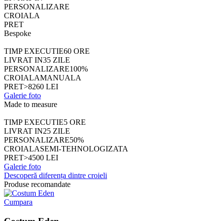
PERSONALIZARE
CROIALA
PRET
Bespoke
TIMP EXECUTIE
60 ORE
LIVRAT IN
35 ZILE
PERSONALIZARE
100%
CROIALA
MANUALA
PRET
>8260 LEI
Galerie foto
Made to measure
TIMP EXECUTIE
5 ORE
LIVRAT IN
25 ZILE
PERSONALIZARE
50%
CROIALA
SEMI-TEHNOLOGIZATA
PRET
>4500 LEI
Galerie foto
Descoperă diferența dintre croieli
Produse recomandate
Cumpara