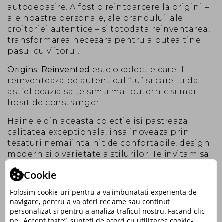
autodepasire. A fost o reintoarcere la origini –
ale noastre personale, ale brandului, ale
croitoriei autentice – si totodata reinventarea,
transformarea necesara pentru a putea tine
pasul cu viitorul.
Origins. Reinvented
este o colectie care il
reinventeaza pe autenticul “tu” si care iti da
astfel ocazia sa te simti mai puternic si mai
lipsit de constrangeri.
Hainele din aceasta colectie isi pastreaza
calitatea exceptionala, insa inoveaza prin
tesaturi nemaiintalnit de confortabile, design
modern si o varietate a stilurilor. Te invitam sa
descoperi jachetele business casual si casual,
Cookie
camasile de o finete incredibila care se
adapteaza corpului si miscarilor tale si,
Folosim cookie-uri pentru a va imbunatati experienta de
desigur, blugii pe comanda, pe care ii poti
navigare, pentru a va oferi reclame sau continut
personaliza asa cum iti doresti.
personalizat si pentru a analiza traficul nostru. Facand clic
pe „Accept toate”, sunteti de acord cu utilizarea cookie-