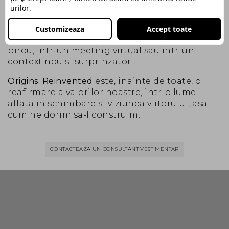
In colectia
Origins. Reinvented
confortul si
urilor.
imaginatia sunt elemente cheie si de aceea iti
propunem si combinatii nonconformiste care
Customizeaza
Accept toate
sa te relaxeze atat in timpul liber, cat si la
birou, intr-un meeting virtual sau intr-un
context nou si surprinzator.
Origins. Reinvented
este, inainte de toate, o
reafirmare a valorilor noastre, intr-o lume
aflata in schimbare si viziunea viitorului, asa
cum ne dorim sa-l construim.
CONTACTEAZA UN CONSULTANT VESTIMENTAR