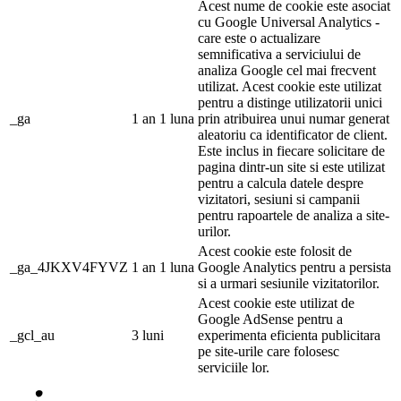
Acest nume de cookie este asociat
cu Google Universal Analytics -
care este o actualizare
semnificativa a serviciului de
analiza Google cel mai frecvent
utilizat. Acest cookie este utilizat
pentru a distinge utilizatorii unici
_ga
1 an 1 luna
prin atribuirea unui numar generat
aleatoriu ca identificator de client.
Este inclus in fiecare solicitare de
pagina dintr-un site si este utilizat
pentru a calcula datele despre
vizitatori, sesiuni si campanii
pentru rapoartele de analiza a site-
urilor.
Acest cookie este folosit de
_ga_4JKXV4FYVZ
1 an 1 luna
Google Analytics pentru a persista
si a urmari sesiunile vizitatorilor.
Acest cookie este utilizat de
Google AdSense pentru a
_gcl_au
3 luni
experimenta eficienta publicitara
pe site-urile care folosesc
serviciile lor.