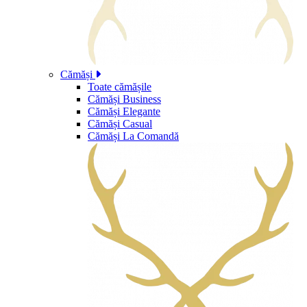
Cămăși
Toate cămășile
Cămăși Business
Cămăși Elegante
Cămăși Casual
Cămăși La Comandă