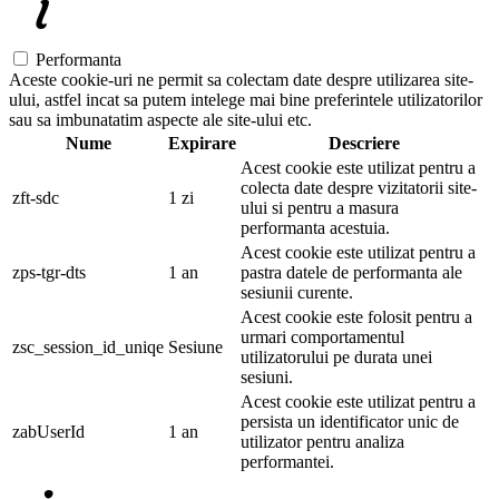
Performanta
Aceste cookie-uri ne permit sa colectam date despre utilizarea site-
ului, astfel incat sa putem intelege mai bine preferintele utilizatorilor
sau sa imbunatatim aspecte ale site-ului etc.
Nume
Expirare
Descriere
Acest cookie este utilizat pentru a
colecta date despre vizitatorii site-
zft-sdc
1 zi
ului si pentru a masura
performanta acestuia.
Acest cookie este utilizat pentru a
zps-tgr-dts
1 an
pastra datele de performanta ale
sesiunii curente.
Acest cookie este folosit pentru a
urmari comportamentul
zsc_session_id_uniqe
Sesiune
utilizatorului pe durata unei
sesiuni.
Acest cookie este utilizat pentru a
persista un identificator unic de
zabUserId
1 an
utilizator pentru analiza
performantei.