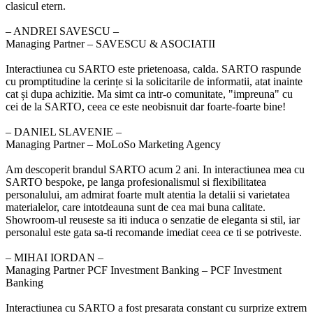
clasicul etern.
‒ ANDREI SAVESCU –
Managing Partner – SAVESCU & ASOCIATII
Interactiunea cu SARTO este prietenoasa, calda. SARTO raspunde
cu promptitudine la cerințe si la solicitarile de informatii, atat inainte
cat și dupa achizitie. Ma simt ca intr-o comunitate, "impreuna" cu
cei de la SARTO, ceea ce este neobisnuit dar foarte-foarte bine!
‒ DANIEL SLAVENIE –
Managing Partner – MoLoSo Marketing Agency
Am descoperit brandul SARTO acum 2 ani. In interactiunea mea cu
SARTO bespoke, pe langa profesionalismul si flexibilitatea
personalului, am admirat foarte mult atentia la detalii si varietatea
materialelor, care intotdeauna sunt de cea mai buna calitate.
Showroom-ul reuseste sa iti induca o senzatie de eleganta si stil, iar
personalul este gata sa-ti recomande imediat ceea ce ti se potriveste.
‒ MIHAI IORDAN –
Managing Partner PCF Investment Banking – PCF Investment
Banking
Interactiunea cu SARTO a fost presarata constant cu surprize extrem