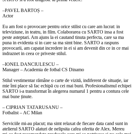
‒PAVEL BARTOȘ –
Actor
Eu am fost o provocare pentru orice stilist cu care am lucrat: in
televiziune, in teatru, in film. Colaborarea cu SARTO insa a fost
peste asteptari. Am ajuns la ei cautand tinuta perfecta, care sa ma
puna in evidenta si in care sa ma simt bine. SARTO a raspuns
provocarii, am capatat incredere in ei si am devenit din ce in ce mai
indraznet in ceea ce priveste stilul.
‒IONEL DANCIULESCU –
Manager – Academia de fotbal CS Dinamo
Stilul vestimentar rămâne o carte de vizită, indiferent de situație, iar
mie îmi place să fac echipă cu cei mai buni. Profesionalismul echipei
SARTO i-a transformat în alegerea numarul 1 pentru a contura cele
mai bune ținute.
‒ CIPRIAN TATARUSANU –
Fotbalist – AC Milan
Serviciile mi-au placut; ma simt relaxat de fiecare data cand sunt in
atelierul SARTO alaturi de nelipsita cafea oferita de Alex. Mereu