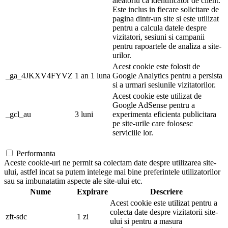
aleatoriu ca identificator de client.
Este inclus in fiecare solicitare de
pagina dintr-un site si este utilizat
pentru a calcula datele despre
vizitatori, sesiuni si campanii
pentru rapoartele de analiza a site-
urilor.
Acest cookie este folosit de
_ga_4JKXV4FYVZ
1 an 1 luna
Google Analytics pentru a persista
si a urmari sesiunile vizitatorilor.
Acest cookie este utilizat de
Google AdSense pentru a
_gcl_au
3 luni
experimenta eficienta publicitara
pe site-urile care folosesc
serviciile lor.
Performanta
Aceste cookie-uri ne permit sa colectam date despre utilizarea site-
ului, astfel incat sa putem intelege mai bine preferintele utilizatorilor
sau sa imbunatatim aspecte ale site-ului etc.
Nume
Expirare
Descriere
Acest cookie este utilizat pentru a
colecta date despre vizitatorii site-
zft-sdc
1 zi
ului si pentru a masura