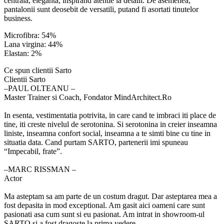
centrala, eleganta, inspirand atentie la detalii. De asemenea,
pantalonii sunt deosebit de versatili, putand fi asortati tinutelor
business.
Microfibra: 54%
Lana virgina: 44%
Elastan: 2%
Ce spun clientii Sarto
Clientii Sarto
‒PAUL OLTEANU –
Master Trainer si Coach, Fondator MindArchitect.Ro
In esenta, vestimentatia potrivita, in care cand te imbraci iti place de
tine, iti creste nivelul de serotonina. Si serotonina in creier inseamna
liniste, inseamna confort social, inseamna a te simti bine cu tine in
situatia data. Cand purtam SARTO, partenerii imi spuneau
“Impecabil, frate”.
‒MARC RISSMAN –
Actor
Ma asteptam sa am parte de un costum dragut. Dar asteptarea mea a
fost depasita in mod exceptional. Am gasit aici oameni care sunt
pasionati asa cum sunt si eu pasionat. Am intrat in showroom-ul
SARTO si a fost dragoste la prima vedere.