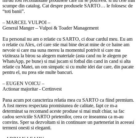
mi-au fost recomandate produsele care mi se potrivesc si nu cele mai
scumpe din catalog. Cat despre produsele SARTO… le folosesc de
“toti banii”.
‒ MARCEL VULPOI –
General Manger – Vulpoi & Toader Management
Eu personal nu am o relatie cu SARTO, ci doar cardul meu. Eu am
o relatie cu Alex, cel care stie mai bine decat mine de ce haine am
nevoie si care ma suna mereu la momentul potrivit si care ma
viziteaza la birou sa alegem materiale (asta cand nu le alegem pe
WhatsApp, pe bune) si mai jucam si fotbal din cand in cand si alta
relatie cu Matei, un om simpatic si cu multe idei dar care, din pacate
pentru el, nu prea stie multe bancuri.
‒ EUGEN VOICU –
Actionar majoritar - Certinvest
Pana acum pot caracteriza relatia mea cu SARTO ca fiind premium.
A fost mereu respectata promisiunea de calitate, fapt ce m-a
determinat sa recomand aceste produse si mai mult chiar, sa fac
cadou serviciile SARTO prietenilor, ceea ce inseamna ca m-au
convins. Sper sa dezvoltam si in continuare un parteneriat in aceeasi
termeni onesti si eleganti.