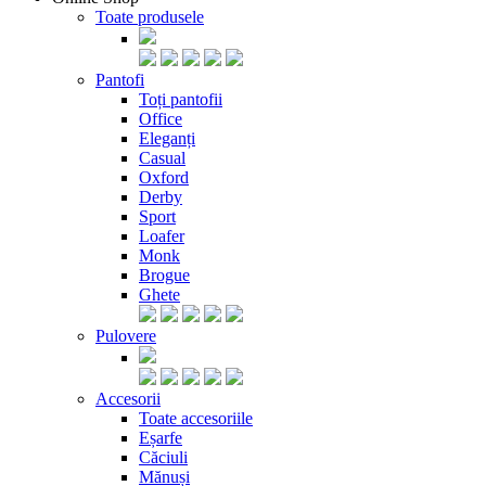
Toate produsele
Pantofi
Toți pantofii
Office
Eleganți
Casual
Oxford
Derby
Sport
Loafer
Monk
Brogue
Ghete
Pulovere
Accesorii
Toate accesoriile
Eșarfe
Căciuli
Mănuși