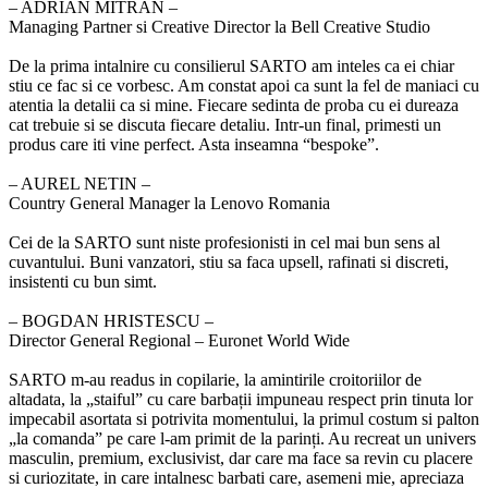
‒ ADRIAN MITRAN –
Managing Partner si Creative Director la Bell Creative Studio
De la prima intalnire cu consilierul SARTO am inteles ca ei chiar
stiu ce fac si ce vorbesc. Am constat apoi ca sunt la fel de maniaci cu
atentia la detalii ca si mine. Fiecare sedinta de proba cu ei dureaza
cat trebuie si se discuta fiecare detaliu. Intr-un final, primesti un
produs care iti vine perfect. Asta inseamna “bespoke”.
‒ AUREL NETIN –
Country General Manager la Lenovo Romania
Cei de la SARTO sunt niste profesionisti in cel mai bun sens al
cuvantului. Buni vanzatori, stiu sa faca upsell, rafinati si discreti,
insistenti cu bun simt.
‒ BOGDAN HRISTESCU –
Director General Regional – Euronet World Wide
SARTO m-au readus in copilarie, la amintirile croitoriilor de
altadata, la „staiful” cu care barbații impuneau respect prin tinuta lor
impecabil asortata si potrivita momentului, la primul costum si palton
„la comanda” pe care l-am primit de la parinți. Au recreat un univers
masculin, premium, exclusivist, dar care ma face sa revin cu placere
si curiozitate, in care intalnesc barbati care, asemeni mie, apreciaza