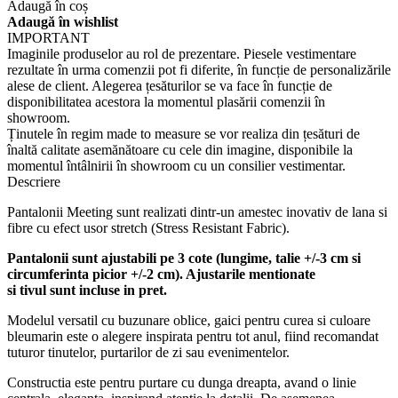
Adaugă în coș
Adaugă în wishlist
IMPORTANT
Imaginile produselor au rol de prezentare. Piesele vestimentare
rezultate în urma comenzii pot fi diferite, în funcție de personalizările
alese de client. Alegerea țesăturilor se va face în funcție de
disponibilitatea acestora la momentul plasării comenzii în
showroom.
Ținutele în regim made to measure se vor realiza din țesături de
înaltă calitate asemănătoare cu cele din imagine, disponibile la
momentul întâlnirii în showroom cu un consilier vestimentar.
Descriere
Pantalonii Meeting sunt realizati dintr-un amestec inovativ de lana si
fibre cu efect usor stretch (Stress Resistant Fabric).
Pantalonii sunt ajustabili pe 3 cote (lungime, talie +/-3 cm si
circumferinta picior +/-2 cm). Ajustarile mentionate
si tivul sunt incluse in pret.
Modelul versatil cu buzunare oblice, gaici pentru curea si culoare
bleumarin este o alegere inspirata pentru tot anul, fiind recomandat
tuturor tinutelor, purtarilor de zi sau evenimentelor.
Constructia este pentru purtare cu dunga dreapta, avand o linie