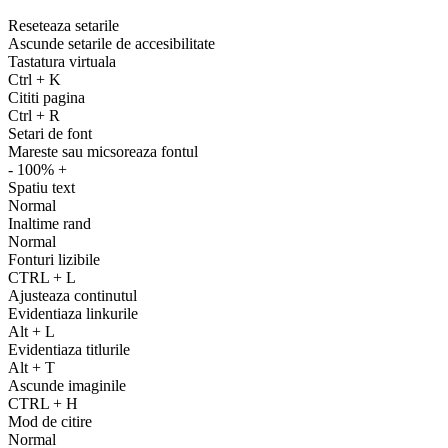
Reseteaza setarile
Ascunde setarile de accesibilitate
Tastatura virtuala
Ctrl
+
K
Cititi pagina
Ctrl
+
R
Setari de font
Mareste sau micsoreaza fontul
-
100%
+
Spatiu text
Normal
Inaltime rand
Normal
Fonturi lizibile
CTRL
+
L
Ajusteaza continutul
Evidentiaza linkurile
Alt
+
L
Evidentiaza titlurile
Alt
+
T
Ascunde imaginile
CTRL
+
H
Mod de citire
Normal