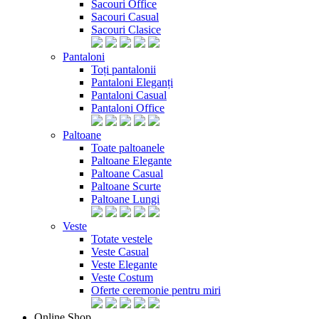
Sacouri Office
Sacouri Casual
Sacouri Clasice
Pantaloni
Toți pantalonii
Pantaloni Eleganți
Pantaloni Casual
Pantaloni Office
Paltoane
Toate paltoanele
Paltoane Elegante
Paltoane Casual
Paltoane Scurte
Paltoane Lungi
Veste
Totate vestele
Veste Casual
Veste Elegante
Veste Costum
Oferte ceremonie pentru miri
Online Shop