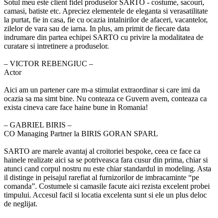
Sotul meu este client fidel produselor SARTO - costume, sacouri,
camasi, batiste etc. Apreciez elementele de eleganta si verasatilitate
la purtat, fie in casa, fie cu ocazia intalnirilor de afaceri, vacantelor,
zilelor de vara sau de iarna. In plus, am primit de fiecare data
indrumare din partea echipei SARTO cu privire la modalitatea de
curatare si intretinere a produselor.
‒ VICTOR REBENGIUC –
Actor
Aici am un partener care m-a stimulat extraordinar si care imi da
ocazia sa ma simt bine. Nu conteaza ce Guvern avem, conteaza ca
exista cineva care face haine bune in Romania!
‒ GABRIEL BIRIS –
CO Managing Partner la BIRIS GORAN SPARL
SARTO are marele avantaj al croitoriei bespoke, ceea ce face ca
hainele realizate aici sa se potriveasca fara cusur din prima, chiar si
atunci cand corpul nostru nu este chiar standardul in modeling. Asta
il distinge in peisajul rarefiat al furnizorilor de imbracaminte “pe
comanda”. Costumele si camasile facute aici rezista excelent probei
timpului. Accesul facil si locatia excelenta sunt si ele un plus deloc
de neglijat.