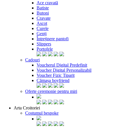
Ace cravată
Batiste
Butoni
Cravate
Ascot
Curele
Genți
Întreținere pantofi
Slippers
Portofele
Cadouri
Voucherul Digital Predefinit
Voucher Digital Personalizabil
Voucher Fizic Tiparit
Cămașa boyfriend
Oferte ceremonie pentru miri
Arta Croitoriei
Costumul bespoke