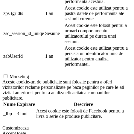
performanta acestuia.
Acest cookie este utilizat pentru a
zps-tgr-dts
1 an
pastra datele de performanta ale
sesiunii curente.
Acest cookie este folosit pentru a
urmari comportamentul
zsc_session_id_uniqe
Sesiune
utilizatorului pe durata unei
sesiuni.
Acest cookie este utilizat pentru a
persista un identificator unic de
zabUserId
1 an
utilizator pentru analiza
performantei.
Marketing
Aceste cookie-uri de publicitate sunt folosite pentru a oferi
vizitatorilor reclame personalizate pe baza paginilor pe care le-ati
vizitat anterior si pentru a analiza eficacitatea campaniilor
publicitare.
Nume
Expirare
Descriere
Acest cookie este folosit de Facebook pentru a
_fbp
3 luni
livra o serie de produse publicitare.
Customizeaza
Accept toate