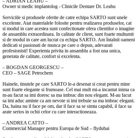
‒ ADRIAN LEAHU –
Owner si medic implantolog - Clinicile Dentare Dr. Leahu
Serviciile si produsele oferite de catre echipa SARTO sunt unele
excelente. Atat materialele folosite pentru realizarea produselor, cat
si modul in care acestea sunt confectionate ofera clientilor o imagine
de ansamblu extraordinara. In calitate de client, sunt foarte multumit
si de modul in care am lucrat cu echipa SARTO. Am întalnit oameni
dedicati si pasionati de munca pe care o depun, adevarati
profesionisti! Experienta privita in ansamblu a fost una unica,
generata de calitate, confort si excelenta.
‒ BOGDAN GEORGESCU –
CEO – SAGE Petrochem
Hainele, tinutele pe care SARTO le-a desenat si creat pentru mine
sunt foarte elegante si frumoase. Cel mai mult mi-a incantat inima ca
m-au facut sa imi doresc sa ma imbrac din nou elegant. M-au facut
sa imi aduc aminte ca am nevoie si imi trebuie sa ma imbrac elegant.
Da, haina nu il face pe om, dar il face sa se simta capabil, il face sa
arate serios in ochii celor cu care interactioneaza.
‒ ANDREA CATTO –
Commercial Manager pentru Europa de Sud – flydubai