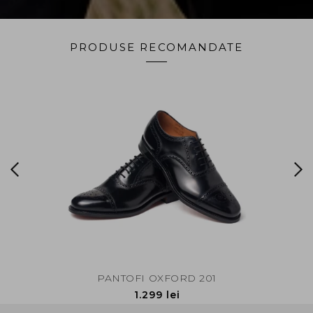
PRODUSE RECOMANDATE
NAVY
PANTOF
PANTOFI OXFORD 201
1.299 lei
INAPOI SUS