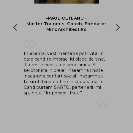
‒PAUL OLTEANU –
nt
Master Trainer si Coach, Fondator
ng
MindArchitect.Ro
Ma
In esenta, vestimentatia potrivita, in
co
rem
care cand te imbraci iti place de tine,
fo
iti creste nivelul de serotonina. Si
ga
il
serotonina in creier inseamna liniste,
as
inseamna confort social, inseamna a
in
i
te simti bine cu tine in situatia data.
dr
ce
Cand purtam SARTO, partenerii imi
spuneau “Impecabil, frate”.
m
un
u
ace