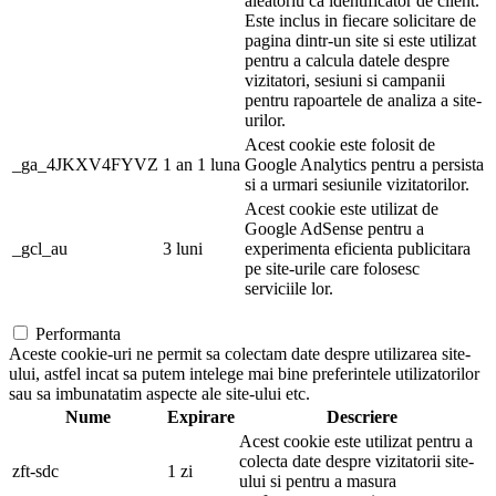
aleatoriu ca identificator de client.
Este inclus in fiecare solicitare de
pagina dintr-un site si este utilizat
pentru a calcula datele despre
vizitatori, sesiuni si campanii
pentru rapoartele de analiza a site-
urilor.
Acest cookie este folosit de
_ga_4JKXV4FYVZ
1 an 1 luna
Google Analytics pentru a persista
si a urmari sesiunile vizitatorilor.
Acest cookie este utilizat de
Google AdSense pentru a
_gcl_au
3 luni
experimenta eficienta publicitara
pe site-urile care folosesc
serviciile lor.
Performanta
Aceste cookie-uri ne permit sa colectam date despre utilizarea site-
ului, astfel incat sa putem intelege mai bine preferintele utilizatorilor
sau sa imbunatatim aspecte ale site-ului etc.
Nume
Expirare
Descriere
Acest cookie este utilizat pentru a
colecta date despre vizitatorii site-
zft-sdc
1 zi
ului si pentru a masura