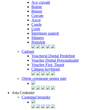
Ace cravată
Batiste
Butoni
Cravate
Ascot
Curele
Genți
Întreținere pantofi
Slippers
Portofele
Cadouri
Voucherul Digital Predefinit
Voucher Digital Personalizabil
Voucher Fizic Tiparit
Cămașa boyfriend
Oferte ceremonie pentru miri
Arta Croitoriei
Costumul bespoke