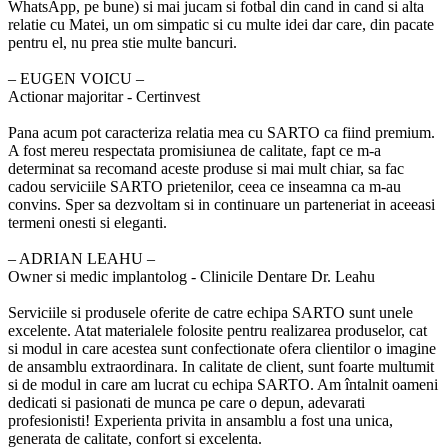
WhatsApp, pe bune) si mai jucam si fotbal din cand in cand si alta
relatie cu Matei, un om simpatic si cu multe idei dar care, din pacate
pentru el, nu prea stie multe bancuri.
‒ EUGEN VOICU –
Actionar majoritar - Certinvest
Pana acum pot caracteriza relatia mea cu SARTO ca fiind premium.
A fost mereu respectata promisiunea de calitate, fapt ce m-a
determinat sa recomand aceste produse si mai mult chiar, sa fac
cadou serviciile SARTO prietenilor, ceea ce inseamna ca m-au
convins. Sper sa dezvoltam si in continuare un parteneriat in aceeasi
termeni onesti si eleganti.
‒ ADRIAN LEAHU –
Owner si medic implantolog - Clinicile Dentare Dr. Leahu
Serviciile si produsele oferite de catre echipa SARTO sunt unele
excelente. Atat materialele folosite pentru realizarea produselor, cat
si modul in care acestea sunt confectionate ofera clientilor o imagine
de ansamblu extraordinara. In calitate de client, sunt foarte multumit
si de modul in care am lucrat cu echipa SARTO. Am întalnit oameni
dedicati si pasionati de munca pe care o depun, adevarati
profesionisti! Experienta privita in ansamblu a fost una unica,
generata de calitate, confort si excelenta.