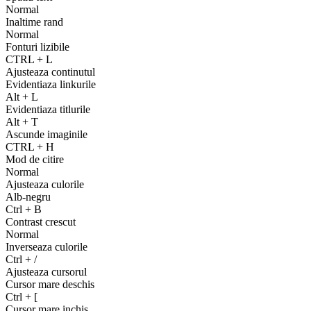
Normal
Inaltime rand
Normal
Fonturi lizibile
CTRL
+
L
Ajusteaza continutul
Evidentiaza linkurile
Alt
+
L
Evidentiaza titlurile
Alt
+
T
Ascunde imaginile
CTRL
+
H
Mod de citire
Normal
Ajusteaza culorile
Alb-negru
Ctrl
+
B
Contrast crescut
Normal
Inverseaza culorile
Ctrl
+
/
Ajusteaza cursorul
Cursor mare deschis
Ctrl
+
[
Cursor mare inchis