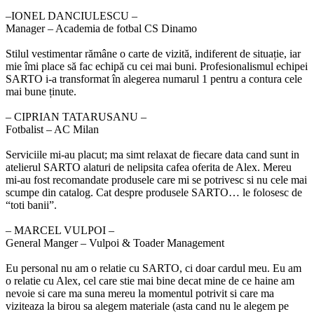
‒IONEL DANCIULESCU –
Manager – Academia de fotbal CS Dinamo
Stilul vestimentar rămâne o carte de vizită, indiferent de situație, iar
mie îmi place să fac echipă cu cei mai buni. Profesionalismul echipei
SARTO i-a transformat în alegerea numarul 1 pentru a contura cele
mai bune ținute.
‒ CIPRIAN TATARUSANU –
Fotbalist – AC Milan
Serviciile mi-au placut; ma simt relaxat de fiecare data cand sunt in
atelierul SARTO alaturi de nelipsita cafea oferita de Alex. Mereu
mi-au fost recomandate produsele care mi se potrivesc si nu cele mai
scumpe din catalog. Cat despre produsele SARTO… le folosesc de
“toti banii”.
‒ MARCEL VULPOI –
General Manger – Vulpoi & Toader Management
Eu personal nu am o relatie cu SARTO, ci doar cardul meu. Eu am
o relatie cu Alex, cel care stie mai bine decat mine de ce haine am
nevoie si care ma suna mereu la momentul potrivit si care ma
viziteaza la birou sa alegem materiale (asta cand nu le alegem pe