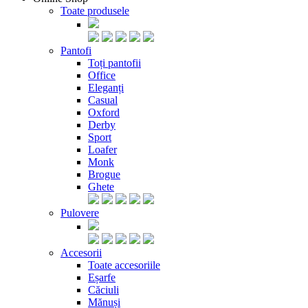
Toate produsele
Pantofi
Toți pantofii
Office
Eleganți
Casual
Oxford
Derby
Sport
Loafer
Monk
Brogue
Ghete
Pulovere
Accesorii
Toate accesoriile
Eșarfe
Căciuli
Mănuși