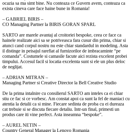
ocazia sa ma simt bine. Nu conteaza ce Guvern avem, conteaza ca
exista cineva care face haine bune in Romania!
‒ GABRIEL BIRIS –
CO Managing Partner la BIRIS GORAN SPARL
SARTO are marele avantaj al croitoriei bespoke, ceea ce face ca
hainele realizate aici sa se potriveasca fara cusur din prima, chiar si
atunci cand corpul nostru nu este chiar standardul in modeling. Asta
il distinge in peisajul rarefiat al furnizorilor de imbracaminte “pe
comanda”. Costumele si camasile facute aici rezista excelent probei
timpului. Accesul facil si locatia excelenta sunt si ele un plus deloc
de neglijat.
‒ ADRIAN MITRAN –
Managing Partner si Creative Director la Bell Creative Studio
De la prima intalnire cu consilierul SARTO am inteles ca ei chiar
stiu ce fac si ce vorbesc. Am constat apoi ca sunt la fel de maniaci cu
atentia la detalii ca si mine. Fiecare sedinta de proba cu ei dureaza
cat trebuie si se discuta fiecare detaliu. Intr-un final, primesti un
produs care iti vine perfect. Asta inseamna “bespoke”.
‒ AUREL NETIN –
Country General Manager la Lenovo Romania