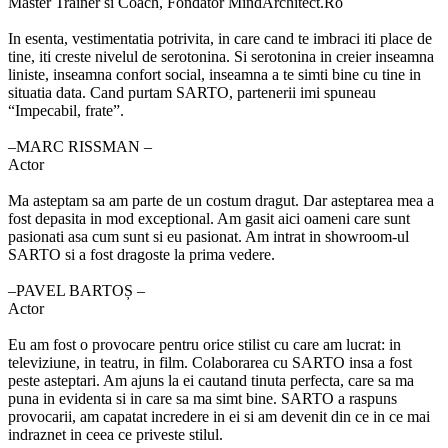
Master Trainer si Coach, Fondator MindArchitect.Ro
In esenta, vestimentatia potrivita, in care cand te imbraci iti place de
tine, iti creste nivelul de serotonina. Si serotonina in creier inseamna
liniste, inseamna confort social, inseamna a te simti bine cu tine in
situatia data. Cand purtam SARTO, partenerii imi spuneau
“Impecabil, frate”.
‒MARC RISSMAN –
Actor
Ma asteptam sa am parte de un costum dragut. Dar asteptarea mea a
fost depasita in mod exceptional. Am gasit aici oameni care sunt
pasionati asa cum sunt si eu pasionat. Am intrat in showroom-ul
SARTO si a fost dragoste la prima vedere.
‒PAVEL BARTOȘ –
Actor
Eu am fost o provocare pentru orice stilist cu care am lucrat: in
televiziune, in teatru, in film. Colaborarea cu SARTO insa a fost
peste asteptari. Am ajuns la ei cautand tinuta perfecta, care sa ma
puna in evidenta si in care sa ma simt bine. SARTO a raspuns
provocarii, am capatat incredere in ei si am devenit din ce in ce mai
indraznet in ceea ce priveste stilul.