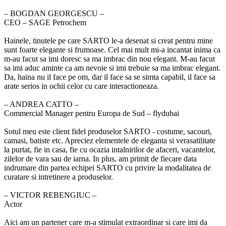
‒ BOGDAN GEORGESCU –
CEO – SAGE Petrochem
Hainele, tinutele pe care SARTO le-a desenat si creat pentru mine
sunt foarte elegante si frumoase. Cel mai mult mi-a incantat inima ca
m-au facut sa imi doresc sa ma imbrac din nou elegant. M-au facut
sa imi aduc aminte ca am nevoie si imi trebuie sa ma imbrac elegant.
Da, haina nu il face pe om, dar il face sa se simta capabil, il face sa
arate serios in ochii celor cu care interactioneaza.
‒ ANDREA CATTO –
Commercial Manager pentru Europa de Sud – flydubai
Sotul meu este client fidel produselor SARTO - costume, sacouri,
camasi, batiste etc. Apreciez elementele de eleganta si verasatilitate
la purtat, fie in casa, fie cu ocazia intalnirilor de afaceri, vacantelor,
zilelor de vara sau de iarna. In plus, am primit de fiecare data
indrumare din partea echipei SARTO cu privire la modalitatea de
curatare si intretinere a produselor.
‒ VICTOR REBENGIUC –
Actor
Aici am un partener care m-a stimulat extraordinar si care imi da