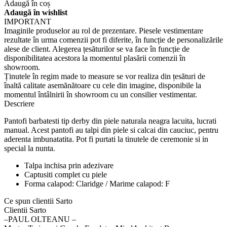
Adaugă în coș
Adaugă în wishlist
IMPORTANT
Imaginile produselor au rol de prezentare. Piesele vestimentare
rezultate în urma comenzii pot fi diferite, în funcție de personalizările
alese de client. Alegerea țesăturilor se va face în funcție de
disponibilitatea acestora la momentul plasării comenzii în
showroom.
Ținutele în regim made to measure se vor realiza din țesături de
înaltă calitate asemănătoare cu cele din imagine, disponibile la
momentul întâlnirii în showroom cu un consilier vestimentar.
Descriere
Pantofi barbatesti tip derby din piele naturala neagra lacuita, lucrati
manual. Acest pantofi au talpi din piele si calcai din cauciuc, pentru
aderenta imbunatatita. Pot fi purtati la tinutele de ceremonie si in
special la nunta.
Talpa inchisa prin adezivare
Captusiti complet cu piele
Forma calapod: Claridge / Marime calapod: F
Ce spun clientii Sarto
Clientii Sarto
‒PAUL OLTEANU –