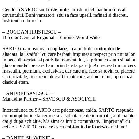
Cei de la SARTO sunt niste profesionisti in cel mai bun sens al
cuvantului. Buni vanzatori, stiu sa faca upsell, rafinati si discreti,
insistenti cu bun simt.
‒ BOGDAN HRISTESCU –
Director General Regional – Euronet World Wide
SARTO m-au readus in copilarie, la amintirile croitoriilor de
altadata, la „staiful” cu care barbații impuneau respect prin tinuta lor
impecabil asortata si potrivita momentului, la primul costum si palton
„la comanda” pe care l-am primit de la parinți. Au recreat un univers
masculin, premium, exclusivist, dar care ma face sa revin cu placere
si curiozitate, in care intalnesc barbati care, asemeni mie, apreciaza
clasicul etern.
‒ ANDREI SAVESCU –
Managing Partner – SAVESCU & ASOCIATII
Interactiunea cu SARTO este prietenoasa, calda. SARTO raspunde
cu promptitudine la cerințe si la solicitarile de informatii, atat inainte
cat și dupa achizitie. Ma simt ca intr-o comunitate, "impreuna" cu
cei de la SARTO, ceea ce este neobisnuit dar foarte-foarte bine!
‒ DANIEL SLAVENIE –