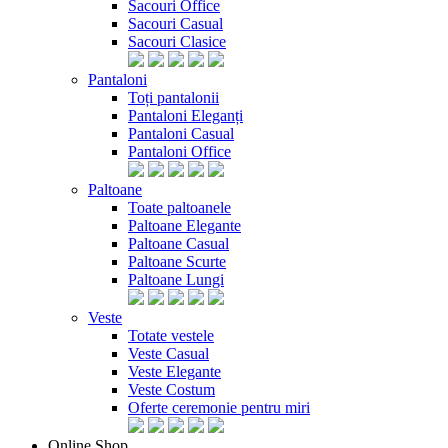
Sacouri Office
Sacouri Casual
Sacouri Clasice
Pantaloni
Toți pantalonii
Pantaloni Eleganți
Pantaloni Casual
Pantaloni Office
Paltoane
Toate paltoanele
Paltoane Elegante
Paltoane Casual
Paltoane Scurte
Paltoane Lungi
Veste
Totate vestele
Veste Casual
Veste Elegante
Veste Costum
Oferte ceremonie pentru miri
Online Shop