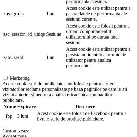
performanta acestuia.
Acest cookie este utilizat pentru a
zps-tgr-dts
1 an
pastra datele de performanta ale
sesiunii curente.
Acest cookie este folosit pentru a
urmari comportamentul
zsc_session_id_uniqe
Sesiune
utilizatorului pe durata unei
sesiuni.
Acest cookie este utilizat pentru a
persista un identificator unic de
zabUserId
1 an
utilizator pentru analiza
performantei.
Marketing
Aceste cookie-uri de publicitate sunt folosite pentru a oferi
vizitatorilor reclame personalizate pe baza paginilor pe care le-ati
vizitat anterior si pentru a analiza eficacitatea campaniilor
publicitare.
Nume
Expirare
Descriere
Acest cookie este folosit de Facebook pentru a
_fbp
3 luni
livra o serie de produse publicitare.
Customizeaza
Accept toate