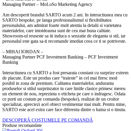
Managing Partner – MoLoSo Marketing Agency
Am descoperit brandul SARTO acum 2 ani. In interactiunea mea cu
SARTO bespoke, pe langa profesionalismul si flexibilitatea
personalului, am admirat foarte mult atentia la detalii si varietatea
materialelor, care intotdeauna sunt de cea mai buna calitate.
Showroom-ul reuseste sa iti induca o senzatie de eleganta si stil, iar
personalul este gata sa-ti recomande imediat ceea ce ti se potriveste.
‒ MIHAI IORDAN –
Managing Partner PCF Investment Banking – PCF Investment
Banking
Interactiunea cu SARTO a fost presarata constant cu surprize extrem
de placute. Este un produs care “traieste” in cel mai firesc mod
posibil in zona de premium. Calitatea materialelor, anduranta
produselor si stilul surprinzator in care liniile clasice primesc mereu
un element de nou, reprezinta o eticheta pe care o indragesc. Odata
ce porti un costum pe comanda (bespoke), realizat de un croitor
specializat, apreciezi acel obiect vestimentar mai mult. Pentru mine,
SARTO este acel extra care face diferenta dintre o haina si o tinuta.
DESCOPERĂ COSTUMELE PE COMANDĂ
Produse recomandate