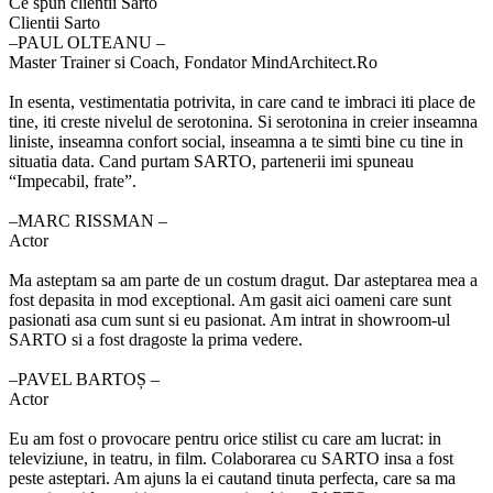
Ce spun clientii Sarto
Clientii Sarto
‒PAUL OLTEANU –
Master Trainer si Coach, Fondator MindArchitect.Ro
In esenta, vestimentatia potrivita, in care cand te imbraci iti place de
tine, iti creste nivelul de serotonina. Si serotonina in creier inseamna
liniste, inseamna confort social, inseamna a te simti bine cu tine in
situatia data. Cand purtam SARTO, partenerii imi spuneau
“Impecabil, frate”.
‒MARC RISSMAN –
Actor
Ma asteptam sa am parte de un costum dragut. Dar asteptarea mea a
fost depasita in mod exceptional. Am gasit aici oameni care sunt
pasionati asa cum sunt si eu pasionat. Am intrat in showroom-ul
SARTO si a fost dragoste la prima vedere.
‒PAVEL BARTOȘ –
Actor
Eu am fost o provocare pentru orice stilist cu care am lucrat: in
televiziune, in teatru, in film. Colaborarea cu SARTO insa a fost
peste asteptari. Am ajuns la ei cautand tinuta perfecta, care sa ma