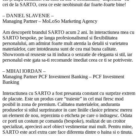
cei de la SARTO, ceea ce este neobisnuit dar foarte-foarte bine!
‒ DANIEL SLAVENIE –
Managing Partner – MoLoSo Marketing Agency
Am descoperit brandul SARTO acum 2 ani. In interactiunea mea cu
SARTO bespoke, pe langa profesionalismul si flexibilitatea
personalului, am admirat foarte mult atentia la detalii si varietatea
materialelor, care intotdeauna sunt de cea mai buna calitate.
Showroom-ul reuseste sa iti induca o senzatie de eleganta si stil, iar
personalul este gata sa-ti recomande imediat ceea ce ti se potriveste.
‒ MIHAI IORDAN –
Managing Partner PCF Investment Banking – PCF Investment
Banking
Interactiunea cu SARTO a fost presarata constant cu surprize extrem
de placute. Este un produs care “traieste” in cel mai firesc mod
posibil in zona de premium. Calitatea materialelor, anduranta
produselor si stilul surprinzator in care liniile clasice primesc mereu
un element de nou, reprezinta o eticheta pe care o indragesc. Odata
ce porti un costum pe comanda (bespoke), realizat de un croitor
specializat, apreciezi acel obiect vestimentar mai mult. Pentru mine,
SARTO este acel extra care face diferenta dintre o haina si o tinuta.