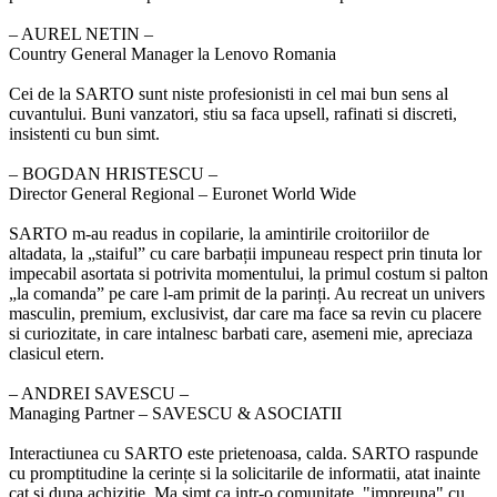
‒ AUREL NETIN –
Country General Manager la Lenovo Romania
Cei de la SARTO sunt niste profesionisti in cel mai bun sens al
cuvantului. Buni vanzatori, stiu sa faca upsell, rafinati si discreti,
insistenti cu bun simt.
‒ BOGDAN HRISTESCU –
Director General Regional – Euronet World Wide
SARTO m-au readus in copilarie, la amintirile croitoriilor de
altadata, la „staiful” cu care barbații impuneau respect prin tinuta lor
impecabil asortata si potrivita momentului, la primul costum si palton
„la comanda” pe care l-am primit de la parinți. Au recreat un univers
masculin, premium, exclusivist, dar care ma face sa revin cu placere
si curiozitate, in care intalnesc barbati care, asemeni mie, apreciaza
clasicul etern.
‒ ANDREI SAVESCU –
Managing Partner – SAVESCU & ASOCIATII
Interactiunea cu SARTO este prietenoasa, calda. SARTO raspunde
cu promptitudine la cerințe si la solicitarile de informatii, atat inainte
cat și dupa achizitie. Ma simt ca intr-o comunitate, "impreuna" cu