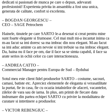
dedicati si pasionati de munca pe care o depun, adevarati
profesionisti! Experienta privita in ansamblu a fost una unica,
generata de calitate, confort si excelenta.
‒ BOGDAN GEORGESCU –
CEO – SAGE Petrochem
Hainele, tinutele pe care SARTO le-a desenat si creat pentru mine
sunt foarte elegante si frumoase. Cel mai mult mi-a incantat inima ca
m-au facut sa imi doresc sa ma imbrac din nou elegant. M-au facut
sa imi aduc aminte ca am nevoie si imi trebuie sa ma imbrac elegant.
Da, haina nu il face pe om, dar il face sa se simta capabil, il face sa
arate serios in ochii celor cu care interactioneaza.
‒ ANDREA CATTO –
Commercial Manager pentru Europa de Sud – flydubai
Sotul meu este client fidel produselor SARTO - costume, sacouri,
camasi, batiste etc. Apreciez elementele de eleganta si verasatilitate
la purtat, fie in casa, fie cu ocazia intalnirilor de afaceri, vacantelor,
zilelor de vara sau de iarna. In plus, am primit de fiecare data
indrumare din partea echipei SARTO cu privire la modalitatea de
curatare si intretinere a produselor.
‒ VICTOR REBENGIUC –