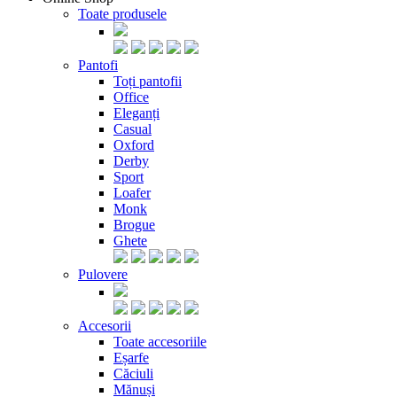
Toate produsele
Pantofi
Toți pantofii
Office
Eleganți
Casual
Oxford
Derby
Sport
Loafer
Monk
Brogue
Ghete
Pulovere
Accesorii
Toate accesoriile
Eșarfe
Căciuli
Mănuși