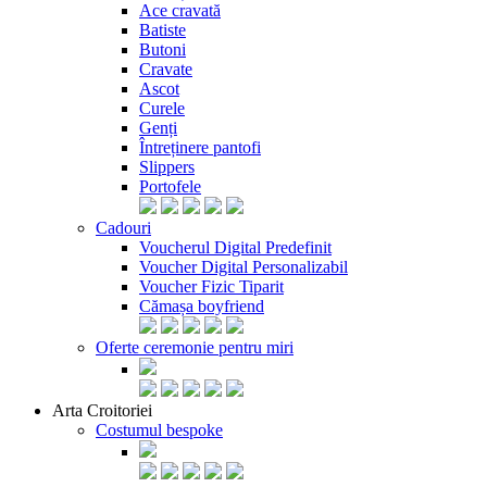
Ace cravată
Batiste
Butoni
Cravate
Ascot
Curele
Genți
Întreținere pantofi
Slippers
Portofele
Cadouri
Voucherul Digital Predefinit
Voucher Digital Personalizabil
Voucher Fizic Tiparit
Cămașa boyfriend
Oferte ceremonie pentru miri
Arta Croitoriei
Costumul bespoke