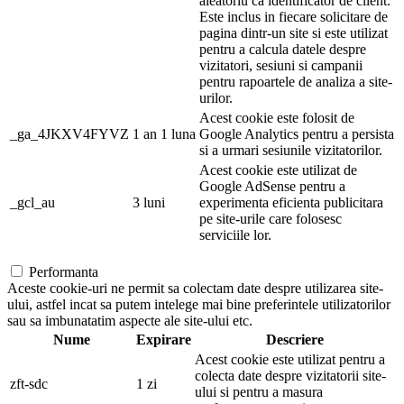
aleatoriu ca identificator de client.
Este inclus in fiecare solicitare de
pagina dintr-un site si este utilizat
pentru a calcula datele despre
vizitatori, sesiuni si campanii
pentru rapoartele de analiza a site-
urilor.
Acest cookie este folosit de
_ga_4JKXV4FYVZ
1 an 1 luna
Google Analytics pentru a persista
si a urmari sesiunile vizitatorilor.
Acest cookie este utilizat de
Google AdSense pentru a
_gcl_au
3 luni
experimenta eficienta publicitara
pe site-urile care folosesc
serviciile lor.
Performanta
Aceste cookie-uri ne permit sa colectam date despre utilizarea site-
ului, astfel incat sa putem intelege mai bine preferintele utilizatorilor
sau sa imbunatatim aspecte ale site-ului etc.
Nume
Expirare
Descriere
Acest cookie este utilizat pentru a
colecta date despre vizitatorii site-
zft-sdc
1 zi
ului si pentru a masura