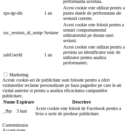
performanta acestuia.
Acest cookie este utilizat pentru a
zps-tgr-dts
1 an
pastra datele de performanta ale
sesiunii curente.
Acest cookie este folosit pentru a
urmari comportamentul
zsc_session_id_uniqe
Sesiune
utilizatorului pe durata unei
sesiuni.
Acest cookie este utilizat pentru a
persista un identificator unic de
zabUserId
1 an
utilizator pentru analiza
performantei.
Marketing
Aceste cookie-uri de publicitate sunt folosite pentru a oferi
vizitatorilor reclame personalizate pe baza paginilor pe care le-ati
vizitat anterior si pentru a analiza eficacitatea campaniilor
publicitare.
Nume
Expirare
Descriere
Acest cookie este folosit de Facebook pentru a
_fbp
3 luni
livra o serie de produse publicitare.
Customizeaza
Accept toate