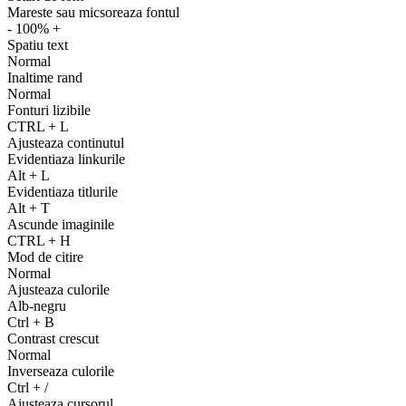
Mareste sau micsoreaza fontul
-
100%
+
Spatiu text
Normal
Inaltime rand
Normal
Fonturi lizibile
CTRL
+
L
Ajusteaza continutul
Evidentiaza linkurile
Alt
+
L
Evidentiaza titlurile
Alt
+
T
Ascunde imaginile
CTRL
+
H
Mod de citire
Normal
Ajusteaza culorile
Alb-negru
Ctrl
+
B
Contrast crescut
Normal
Inverseaza culorile
Ctrl
+
/
Ajusteaza cursorul