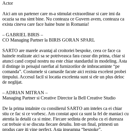
Actor
Aici am un partener care m-a stimulat extraordinar si care imi da
ocazia sa ma simt bine. Nu conteaza ce Guvern avem, conteaza ca
exista cineva care face haine bune in Romania!
‒ GABRIEL BIRIS –
CO Managing Partner la BIRIS GORAN SPARL
SARTO are marele avantaj al croitoriei bespoke, ceea ce face ca
hainele realizate aici sa se potriveasca fara cusur din prima, chiar si
atunci cand corpul nostru nu este chiar standardul in modeling. Asta
il distinge in peisajul rarefiat al furnizorilor de imbracaminte “pe
comanda”. Costumele si camasile facute aici rezista excelent probei
timpului. Accesul facil si locatia excelenta sunt si ele un plus deloc
de neglijat.
‒ ADRIAN MITRAN –
Managing Partner si Creative Director la Bell Creative Studio
De la prima intalnire cu consilierul SARTO am inteles ca ei chiar
stiu ce fac si ce vorbesc. Am constat apoi ca sunt la fel de maniaci cu
atentia la detalii ca si mine. Fiecare sedinta de proba cu ei dureaza
cat trebuie si se discuta fiecare detaliu. Intr-un final, primesti un
produs care iti vine perfect. Asta inseamna “bespoke”.