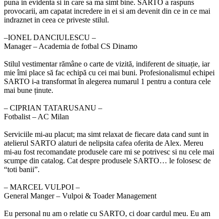
puna in evidenta si in care sa ma simt bine. SARTO a raspuns
provocarii, am capatat incredere in ei si am devenit din ce in ce mai
indraznet in ceea ce priveste stilul.
‒IONEL DANCIULESCU –
Manager – Academia de fotbal CS Dinamo
Stilul vestimentar rămâne o carte de vizită, indiferent de situație, iar
mie îmi place să fac echipă cu cei mai buni. Profesionalismul echipei
SARTO i-a transformat în alegerea numarul 1 pentru a contura cele
mai bune ținute.
‒ CIPRIAN TATARUSANU –
Fotbalist – AC Milan
Serviciile mi-au placut; ma simt relaxat de fiecare data cand sunt in
atelierul SARTO alaturi de nelipsita cafea oferita de Alex. Mereu
mi-au fost recomandate produsele care mi se potrivesc si nu cele mai
scumpe din catalog. Cat despre produsele SARTO… le folosesc de
“toti banii”.
‒ MARCEL VULPOI –
General Manger – Vulpoi & Toader Management
Eu personal nu am o relatie cu SARTO, ci doar cardul meu. Eu am