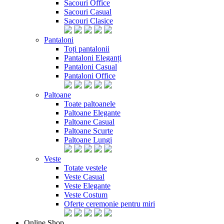
Sacouri Office
Sacouri Casual
Sacouri Clasice
Pantaloni
Toți pantalonii
Pantaloni Eleganți
Pantaloni Casual
Pantaloni Office
Paltoane
Toate paltoanele
Paltoane Elegante
Paltoane Casual
Paltoane Scurte
Paltoane Lungi
Veste
Totate vestele
Veste Casual
Veste Elegante
Veste Costum
Oferte ceremonie pentru miri
Online Shop