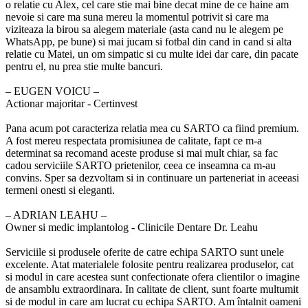
o relatie cu Alex, cel care stie mai bine decat mine de ce haine am
nevoie si care ma suna mereu la momentul potrivit si care ma
viziteaza la birou sa alegem materiale (asta cand nu le alegem pe
WhatsApp, pe bune) si mai jucam si fotbal din cand in cand si alta
relatie cu Matei, un om simpatic si cu multe idei dar care, din pacate
pentru el, nu prea stie multe bancuri.
‒ EUGEN VOICU –
Actionar majoritar - Certinvest
Pana acum pot caracteriza relatia mea cu SARTO ca fiind premium.
A fost mereu respectata promisiunea de calitate, fapt ce m-a
determinat sa recomand aceste produse si mai mult chiar, sa fac
cadou serviciile SARTO prietenilor, ceea ce inseamna ca m-au
convins. Sper sa dezvoltam si in continuare un parteneriat in aceeasi
termeni onesti si eleganti.
‒ ADRIAN LEAHU –
Owner si medic implantolog - Clinicile Dentare Dr. Leahu
Serviciile si produsele oferite de catre echipa SARTO sunt unele
excelente. Atat materialele folosite pentru realizarea produselor, cat
si modul in care acestea sunt confectionate ofera clientilor o imagine
de ansamblu extraordinara. In calitate de client, sunt foarte multumit
si de modul in care am lucrat cu echipa SARTO. Am întalnit oameni