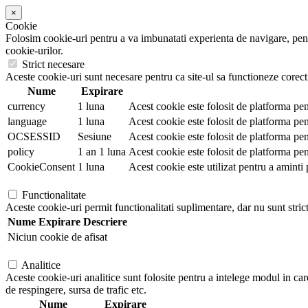
×
Cookie
Folosim cookie-uri pentru a va imbunatati experienta de navigare, pentr
cookie-urilor.
Strict necesare
Aceste cookie-uri sunt necesare pentru ca site-ul sa functioneze corect.
Nume
Expirare
currency
1 luna
Acest cookie este folosit de platforma pen
language
1 luna
Acest cookie este folosit de platforma pent
OCSESSID
Sesiune
Acest cookie este folosit de platforma pen
policy
1 an 1 luna
Acest cookie este folosit de platforma pen
CookieConsent
1 luna
Acest cookie este utilizat pentru a aminti 
Functionalitate
Aceste cookie-uri permit functionalitati suplimentare, dar nu sunt stric
Nume
Expirare
Descriere
Niciun cookie de afisat
Analitice
Aceste cookie-uri analitice sunt folosite pentru a intelege modul in car
de respingere, sursa de trafic etc.
Nume
Expirare