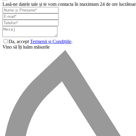
Lasă-ne datele tale și te vom contacta în maximum 24 de ore lucrătoar
Da, accept
Termenii și Condițiile
.
Vino să îți luăm măsurile