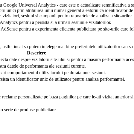
 Google Universal Analytics - care este o actualizare semnificativa a se
torii unici prin atribuirea unui numar generat aleatoriu ca identificator de 
e vizitatori, sesiuni si campanii pentru rapoartele de analiza a site-urilor.
nalytics pentru a persista si a urmari sesiunile vizitatorilor.
AdSense pentru a experimenta eficienta publicitara pe site-urile care folo
 astfel incat sa putem intelege mai bine preferintele utilizatorilor sau sa
Descriere
lecta date despre vizitatorii site-ului si pentru a masura performanta aces
stra datele de performanta ale sesiunii curente.
mari comportamentul utilizatorului pe durata unei sesiuni.
rsista un identificator unic de utilizator pentru analiza performantei.
r reclame personalizate pe baza paginilor pe care le-ati vizitat anterior s
o serie de produse publicitare.