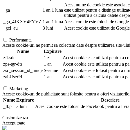
Acest nume de cookie este asociat cu
_ga
1 an 1 luna
este utilizat pentru a distinge utiliza
utilizat pentru a calcula datele despr
_ga_4JKXV4FYVZ
1 an 1 luna
Acest cookie este folosit de Google A
_gcl_au
3 luni
Acest cookie este utilizat de Google 
Performanta
Aceste cookie-uri ne permit sa colectam date despre utilizarea site-ului,
Nume
Expirare
zft-sdc
1 zi
Acest cookie este utilizat pentru a co
zps-tgr-dts
1 an
Acest cookie este utilizat pentru a pa
zsc_session_id_uniqe
Sesiune
Acest cookie este folosit pentru a ur
zabUserId
1 an
Acest cookie este utilizat pentru a pe
Marketing
Aceste cookie-uri de publicitate sunt folosite pentru a oferi vizitatorilo
Nume
Expirare
Descriere
_fbp
3 luni
Acest cookie este folosit de Facebook pentru a livra 
Customizeaza
Accept toate