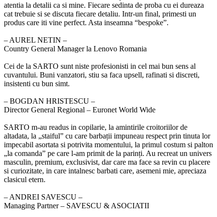
atentia la detalii ca si mine. Fiecare sedinta de proba cu ei dureaza
cat trebuie si se discuta fiecare detaliu. Intr-un final, primesti un
produs care iti vine perfect. Asta inseamna “bespoke”.
‒ AUREL NETIN –
Country General Manager la Lenovo Romania
Cei de la SARTO sunt niste profesionisti in cel mai bun sens al
cuvantului. Buni vanzatori, stiu sa faca upsell, rafinati si discreti,
insistenti cu bun simt.
‒ BOGDAN HRISTESCU –
Director General Regional – Euronet World Wide
SARTO m-au readus in copilarie, la amintirile croitoriilor de
altadata, la „staiful” cu care barbații impuneau respect prin tinuta lor
impecabil asortata si potrivita momentului, la primul costum si palton
„la comanda” pe care l-am primit de la parinți. Au recreat un univers
masculin, premium, exclusivist, dar care ma face sa revin cu placere
si curiozitate, in care intalnesc barbati care, asemeni mie, apreciaza
clasicul etern.
‒ ANDREI SAVESCU –
Managing Partner – SAVESCU & ASOCIATII