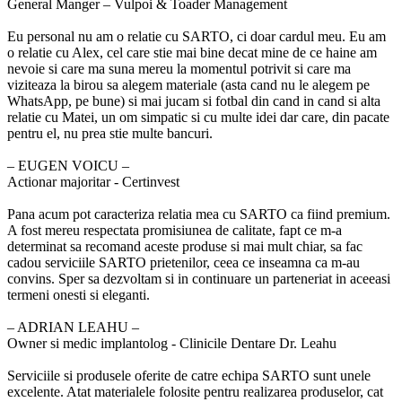
General Manger – Vulpoi & Toader Management
Eu personal nu am o relatie cu SARTO, ci doar cardul meu. Eu am
o relatie cu Alex, cel care stie mai bine decat mine de ce haine am
nevoie si care ma suna mereu la momentul potrivit si care ma
viziteaza la birou sa alegem materiale (asta cand nu le alegem pe
WhatsApp, pe bune) si mai jucam si fotbal din cand in cand si alta
relatie cu Matei, un om simpatic si cu multe idei dar care, din pacate
pentru el, nu prea stie multe bancuri.
‒ EUGEN VOICU –
Actionar majoritar - Certinvest
Pana acum pot caracteriza relatia mea cu SARTO ca fiind premium.
A fost mereu respectata promisiunea de calitate, fapt ce m-a
determinat sa recomand aceste produse si mai mult chiar, sa fac
cadou serviciile SARTO prietenilor, ceea ce inseamna ca m-au
convins. Sper sa dezvoltam si in continuare un parteneriat in aceeasi
termeni onesti si eleganti.
‒ ADRIAN LEAHU –
Owner si medic implantolog - Clinicile Dentare Dr. Leahu
Serviciile si produsele oferite de catre echipa SARTO sunt unele
excelente. Atat materialele folosite pentru realizarea produselor, cat