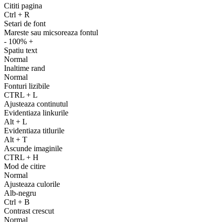
Cititi pagina
Ctrl
+
R
Setari de font
Mareste sau micsoreaza fontul
-
100%
+
Spatiu text
Normal
Inaltime rand
Normal
Fonturi lizibile
CTRL
+
L
Ajusteaza continutul
Evidentiaza linkurile
Alt
+
L
Evidentiaza titlurile
Alt
+
T
Ascunde imaginile
CTRL
+
H
Mod de citire
Normal
Ajusteaza culorile
Alb-negru
Ctrl
+
B
Contrast crescut
Normal