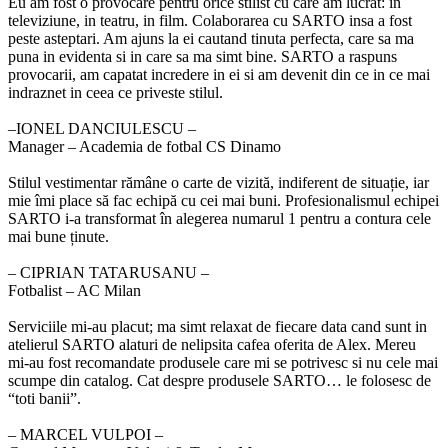
Eu am fost o provocare pentru orice stilist cu care am lucrat: in
televiziune, in teatru, in film. Colaborarea cu SARTO insa a fost
peste asteptari. Am ajuns la ei cautand tinuta perfecta, care sa ma
puna in evidenta si in care sa ma simt bine. SARTO a raspuns
provocarii, am capatat incredere in ei si am devenit din ce in ce mai
indraznet in ceea ce priveste stilul.
‒IONEL DANCIULESCU –
Manager – Academia de fotbal CS Dinamo
Stilul vestimentar rămâne o carte de vizită, indiferent de situație, iar
mie îmi place să fac echipă cu cei mai buni. Profesionalismul echipei
SARTO i-a transformat în alegerea numarul 1 pentru a contura cele
mai bune ținute.
‒ CIPRIAN TATARUSANU –
Fotbalist – AC Milan
Serviciile mi-au placut; ma simt relaxat de fiecare data cand sunt in
atelierul SARTO alaturi de nelipsita cafea oferita de Alex. Mereu
mi-au fost recomandate produsele care mi se potrivesc si nu cele mai
scumpe din catalog. Cat despre produsele SARTO… le folosesc de
“toti banii”.
‒ MARCEL VULPOI –