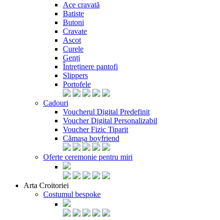
Ace cravată
Batiste
Butoni
Cravate
Ascot
Curele
Genți
Întreținere pantofi
Slippers
Portofele
Cadouri
Voucherul Digital Predefinit
Voucher Digital Personalizabil
Voucher Fizic Tiparit
Cămașa boyfriend
Oferte ceremonie pentru miri
Arta Croitoriei
Costumul bespoke