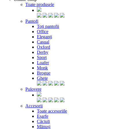
Toate produsele
Pantofi
Toți pantofii
Office
Eleganți
Casual
Oxford
Derby
Sport
Loafer
Monk
Brogue
Ghete
Pulovere
Accesorii
Toate accesoriile
Eșarfe
Căciuli
Mănuși