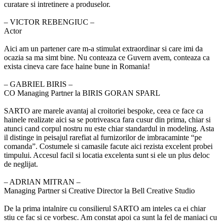
curatare si intretinere a produselor.
‒ VICTOR REBENGIUC –
Actor
Aici am un partener care m-a stimulat extraordinar si care imi da
ocazia sa ma simt bine. Nu conteaza ce Guvern avem, conteaza ca
exista cineva care face haine bune in Romania!
‒ GABRIEL BIRIS –
CO Managing Partner la BIRIS GORAN SPARL
SARTO are marele avantaj al croitoriei bespoke, ceea ce face ca
hainele realizate aici sa se potriveasca fara cusur din prima, chiar si
atunci cand corpul nostru nu este chiar standardul in modeling. Asta
il distinge in peisajul rarefiat al furnizorilor de imbracaminte “pe
comanda”. Costumele si camasile facute aici rezista excelent probei
timpului. Accesul facil si locatia excelenta sunt si ele un plus deloc
de neglijat.
‒ ADRIAN MITRAN –
Managing Partner si Creative Director la Bell Creative Studio
De la prima intalnire cu consilierul SARTO am inteles ca ei chiar
stiu ce fac si ce vorbesc. Am constat apoi ca sunt la fel de maniaci cu