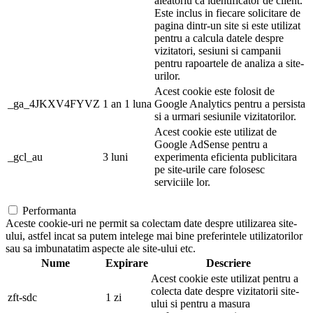
aleatoriu ca identificator de client.
Este inclus in fiecare solicitare de
pagina dintr-un site si este utilizat
pentru a calcula datele despre
vizitatori, sesiuni si campanii
pentru rapoartele de analiza a site-
urilor.
Acest cookie este folosit de
_ga_4JKXV4FYVZ
1 an 1 luna
Google Analytics pentru a persista
si a urmari sesiunile vizitatorilor.
Acest cookie este utilizat de
Google AdSense pentru a
_gcl_au
3 luni
experimenta eficienta publicitara
pe site-urile care folosesc
serviciile lor.
Performanta
Aceste cookie-uri ne permit sa colectam date despre utilizarea site-
ului, astfel incat sa putem intelege mai bine preferintele utilizatorilor
sau sa imbunatatim aspecte ale site-ului etc.
Nume
Expirare
Descriere
Acest cookie este utilizat pentru a
colecta date despre vizitatorii site-
zft-sdc
1 zi
ului si pentru a masura