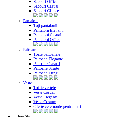
Sacouri Office
Sacouri Casual
Sacouri Clasice
Pantaloni
Toți pantalonii
Pantaloni Eleganți
Pantaloni Casual
Pantaloni Office
Paltoane
Toate paltoanele
Paltoane Elegante
Paltoane Casual
Paltoane Scurte
Paltoane Lungi
Veste
Totate vestele
Veste Casual
Veste Elegante
Veste Costum
Oferte ceremonie pentru miri
Online Shop