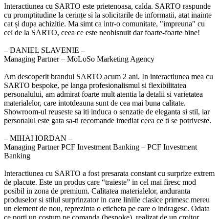
Interactiunea cu SARTO este prietenoasa, calda. SARTO raspunde
cu promptitudine la cerințe si la solicitarile de informatii, atat inainte
cat și dupa achizitie. Ma simt ca intr-o comunitate, "impreuna" cu
cei de la SARTO, ceea ce este neobisnuit dar foarte-foarte bine!
‒ DANIEL SLAVENIE –
Managing Partner – MoLoSo Marketing Agency
Am descoperit brandul SARTO acum 2 ani. In interactiunea mea cu
SARTO bespoke, pe langa profesionalismul si flexibilitatea
personalului, am admirat foarte mult atentia la detalii si varietatea
materialelor, care intotdeauna sunt de cea mai buna calitate.
Showroom-ul reuseste sa iti induca o senzatie de eleganta si stil, iar
personalul este gata sa-ti recomande imediat ceea ce ti se potriveste.
‒ MIHAI IORDAN –
Managing Partner PCF Investment Banking – PCF Investment
Banking
Interactiunea cu SARTO a fost presarata constant cu surprize extrem
de placute. Este un produs care “traieste” in cel mai firesc mod
posibil in zona de premium. Calitatea materialelor, anduranta
produselor si stilul surprinzator in care liniile clasice primesc mereu
un element de nou, reprezinta o eticheta pe care o indragesc. Odata
ce porti un costum pe comanda (bespoke), realizat de un croitor