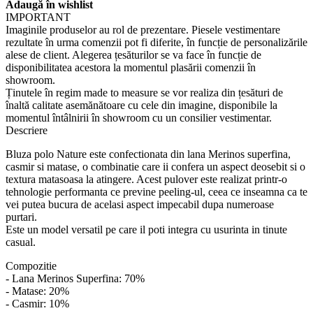
Adaugă în wishlist
IMPORTANT
Imaginile produselor au rol de prezentare. Piesele vestimentare
rezultate în urma comenzii pot fi diferite, în funcție de personalizările
alese de client. Alegerea țesăturilor se va face în funcție de
disponibilitatea acestora la momentul plasării comenzii în
showroom.
Ținutele în regim made to measure se vor realiza din țesături de
înaltă calitate asemănătoare cu cele din imagine, disponibile la
momentul întâlnirii în showroom cu un consilier vestimentar.
Descriere
Bluza polo Nature este confectionata din lana Merinos superfina,
casmir si matase, o combinatie care ii confera un aspect deosebit si o
textura matasoasa la atingere. Acest pulover este realizat printr-o
tehnologie performanta ce previne peeling-ul, ceea ce inseamna ca te
vei putea bucura de acelasi aspect impecabil dupa numeroase
purtari.
Este un model versatil pe care il poti integra cu usurinta in tinute
casual.
Compozitie
- Lana Merinos Superfina: 70%
- Matase: 20%
- Casmir: 10%