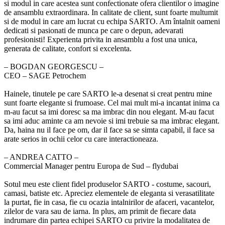
si modul in care acestea sunt confectionate ofera clientilor o imagine
de ansamblu extraordinara. In calitate de client, sunt foarte multumit
si de modul in care am lucrat cu echipa SARTO. Am întalnit oameni
dedicati si pasionati de munca pe care o depun, adevarati
profesionisti! Experienta privita in ansamblu a fost una unica,
generata de calitate, confort si excelenta.
‒ BOGDAN GEORGESCU –
CEO – SAGE Petrochem
Hainele, tinutele pe care SARTO le-a desenat si creat pentru mine
sunt foarte elegante si frumoase. Cel mai mult mi-a incantat inima ca
m-au facut sa imi doresc sa ma imbrac din nou elegant. M-au facut
sa imi aduc aminte ca am nevoie si imi trebuie sa ma imbrac elegant.
Da, haina nu il face pe om, dar il face sa se simta capabil, il face sa
arate serios in ochii celor cu care interactioneaza.
‒ ANDREA CATTO –
Commercial Manager pentru Europa de Sud – flydubai
Sotul meu este client fidel produselor SARTO - costume, sacouri,
camasi, batiste etc. Apreciez elementele de eleganta si verasatilitate
la purtat, fie in casa, fie cu ocazia intalnirilor de afaceri, vacantelor,
zilelor de vara sau de iarna. In plus, am primit de fiecare data
indrumare din partea echipei SARTO cu privire la modalitatea de