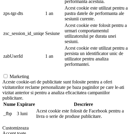
performanta acestuia.
Acest cookie este utilizat pentru a
zps-tgr-dts
1 an
pastra datele de performanta ale
sesiunii curente.
Acest cookie este folosit pentru a
urmari comportamentul
zsc_session_id_uniqe
Sesiune
utilizatorului pe durata unei
sesiuni.
Acest cookie este utilizat pentru a
persista un identificator unic de
zabUserId
1 an
utilizator pentru analiza
performantei.
Marketing
Aceste cookie-uri de publicitate sunt folosite pentru a oferi
vizitatorilor reclame personalizate pe baza paginilor pe care le-ati
vizitat anterior si pentru a analiza eficacitatea campaniilor
publicitare.
Nume
Expirare
Descriere
Acest cookie este folosit de Facebook pentru a
_fbp
3 luni
livra o serie de produse publicitare.
Customizeaza
Accept toate