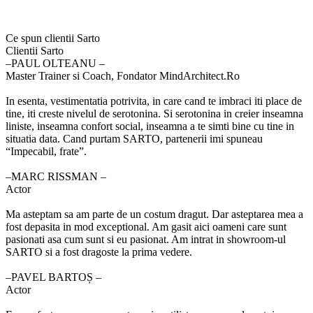
Ce spun clientii Sarto
Clientii Sarto
‒PAUL OLTEANU –
Master Trainer si Coach, Fondator MindArchitect.Ro
In esenta, vestimentatia potrivita, in care cand te imbraci iti place de
tine, iti creste nivelul de serotonina. Si serotonina in creier inseamna
liniste, inseamna confort social, inseamna a te simti bine cu tine in
situatia data. Cand purtam SARTO, partenerii imi spuneau
“Impecabil, frate”.
‒MARC RISSMAN –
Actor
Ma asteptam sa am parte de un costum dragut. Dar asteptarea mea a
fost depasita in mod exceptional. Am gasit aici oameni care sunt
pasionati asa cum sunt si eu pasionat. Am intrat in showroom-ul
SARTO si a fost dragoste la prima vedere.
‒PAVEL BARTOȘ –
Actor