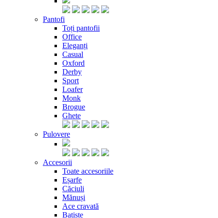
Pantofi
Toți pantofii
Office
Eleganți
Casual
Oxford
Derby
Sport
Loafer
Monk
Brogue
Ghete
Pulovere
Accesorii
Toate accesoriile
Eșarfe
Căciuli
Mănuși
Ace cravată
Batiste