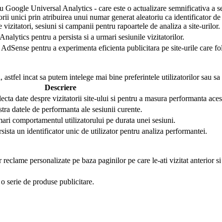
 Google Universal Analytics - care este o actualizare semnificativa a se
torii unici prin atribuirea unui numar generat aleatoriu ca identificator de 
e vizitatori, sesiuni si campanii pentru rapoartele de analiza a site-urilor.
nalytics pentru a persista si a urmari sesiunile vizitatorilor.
AdSense pentru a experimenta eficienta publicitara pe site-urile care folo
 astfel incat sa putem intelege mai bine preferintele utilizatorilor sau sa
Descriere
lecta date despre vizitatorii site-ului si pentru a masura performanta aces
stra datele de performanta ale sesiunii curente.
mari comportamentul utilizatorului pe durata unei sesiuni.
rsista un identificator unic de utilizator pentru analiza performantei.
r reclame personalizate pe baza paginilor pe care le-ati vizitat anterior s
o serie de produse publicitare.