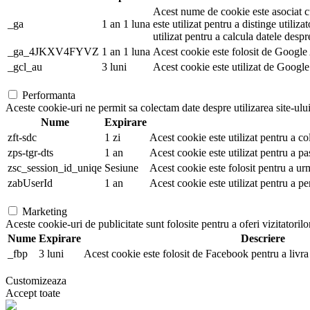
Acest nume de cookie este asociat cu
_ga
1 an 1 luna
este utilizat pentru a distinge utiliza
utilizat pentru a calcula datele despr
_ga_4JKXV4FYVZ
1 an 1 luna
Acest cookie este folosit de Google A
_gcl_au
3 luni
Acest cookie este utilizat de Google 
Performanta
Aceste cookie-uri ne permit sa colectam date despre utilizarea site-ului,
Nume
Expirare
zft-sdc
1 zi
Acest cookie este utilizat pentru a co
zps-tgr-dts
1 an
Acest cookie este utilizat pentru a pa
zsc_session_id_uniqe
Sesiune
Acest cookie este folosit pentru a ur
zabUserId
1 an
Acest cookie este utilizat pentru a pe
Marketing
Aceste cookie-uri de publicitate sunt folosite pentru a oferi vizitatorilo
Nume
Expirare
Descriere
_fbp
3 luni
Acest cookie este folosit de Facebook pentru a livra 
Customizeaza
Accept toate