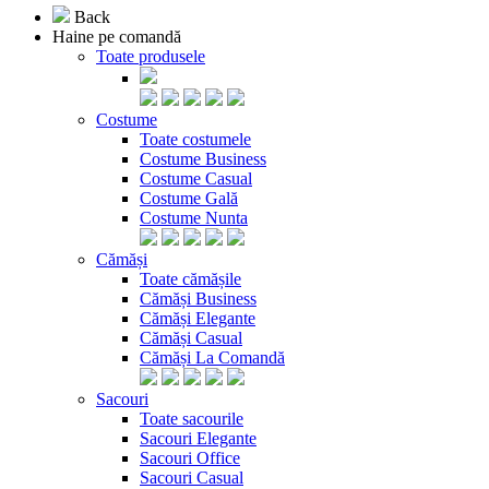
Back
Haine pe comandă
Toate produsele
Costume
Toate costumele
Costume Business
Costume Casual
Costume Gală
Costume Nunta
Cămăși
Toate cămășile
Cămăși Business
Cămăși Elegante
Cămăși Casual
Cămăși La Comandă
Sacouri
Toate sacourile
Sacouri Elegante
Sacouri Office
Sacouri Casual