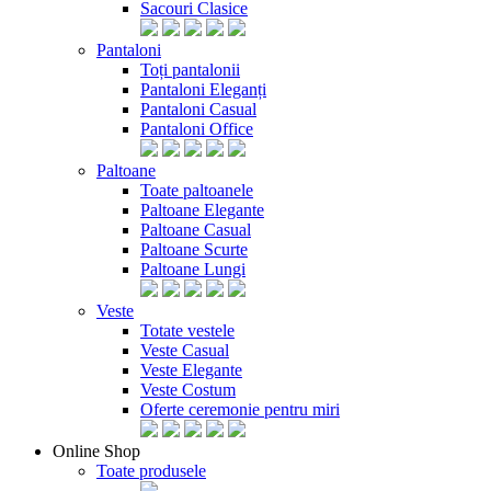
Sacouri Clasice
Pantaloni
Toți pantalonii
Pantaloni Eleganți
Pantaloni Casual
Pantaloni Office
Paltoane
Toate paltoanele
Paltoane Elegante
Paltoane Casual
Paltoane Scurte
Paltoane Lungi
Veste
Totate vestele
Veste Casual
Veste Elegante
Veste Costum
Oferte ceremonie pentru miri
Online Shop
Toate produsele