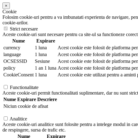
×
Cookie
Folosim cookie-uri pentru a va imbunatati experienta de navigare, pentr
cookie-urilor.
Strict necesare
Aceste cookie-uri sunt necesare pentru ca site-ul sa functioneze corect.
Nume
Expirare
currency
1 luna
Acest cookie este folosit de platforma pen
language
1 luna
Acest cookie este folosit de platforma pent
OCSESSID
Sesiune
Acest cookie este folosit de platforma pen
policy
1 an 1 luna
Acest cookie este folosit de platforma pen
CookieConsent
1 luna
Acest cookie este utilizat pentru a aminti 
Functionalitate
Aceste cookie-uri permit functionalitati suplimentare, dar nu sunt stric
Nume
Expirare
Descriere
Niciun cookie de afisat
Analitice
Aceste cookie-uri analitice sunt folosite pentru a intelege modul in car
de respingere, sursa de trafic etc.
Nume
Expirare