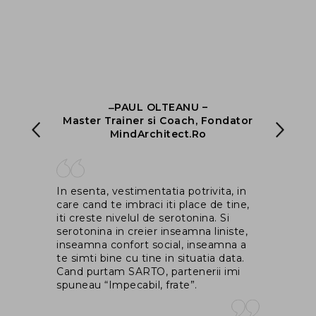
‒PAUL OLTEANU –
nt
Master Trainer si Coach, Fondator
ng
MindArchitect.Ro
Ma
In esenta, vestimentatia potrivita, in
co
rem
care cand te imbraci iti place de tine,
fo
iti creste nivelul de serotonina. Si
ga
il
serotonina in creier inseamna liniste,
as
inseamna confort social, inseamna a
in
i
te simti bine cu tine in situatia data.
dr
ce
Cand purtam SARTO, partenerii imi
spuneau “Impecabil, frate”.
m