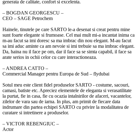
generata de calitate, confort si excelenta.
‒ BOGDAN GEORGESCU –
CEO – SAGE Petrochem
Hainele, tinutele pe care SARTO le-a desenat si creat pentru mine
sunt foarte elegante si frumoase. Cel mai mult mi-a incantat inima ca
m-au facut sa imi doresc sa ma imbrac din nou elegant. M-au facut
sa imi aduc aminte ca am nevoie si imi trebuie sa ma imbrac elegant.
Da, haina nu il face pe om, dar il face sa se simta capabil, il face sa
arate serios in ochii celor cu care interactioneaza.
‒ ANDREA CATTO –
Commercial Manager pentru Europa de Sud – flydubai
Sotul meu este client fidel produselor SARTO - costume, sacouri,
camasi, batiste etc. Apreciez elementele de eleganta si verasatilitate
la purtat, fie in casa, fie cu ocazia intalnirilor de afaceri, vacantelor,
zilelor de vara sau de iarna. In plus, am primit de fiecare data
indrumare din partea echipei SARTO cu privire la modalitatea de
curatare si intretinere a produselor.
‒ VICTOR REBENGIUC –
Actor