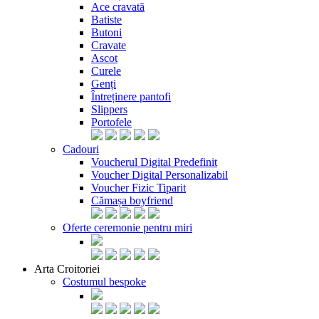
Ace cravată
Batiste
Butoni
Cravate
Ascot
Curele
Genți
Întreținere pantofi
Slippers
Portofele
Cadouri
Voucherul Digital Predefinit
Voucher Digital Personalizabil
Voucher Fizic Tiparit
Cămașa boyfriend
Oferte ceremonie pentru miri
Arta Croitoriei
Costumul bespoke