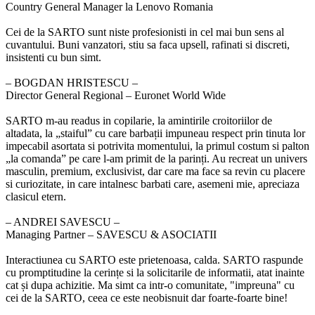
Country General Manager la Lenovo Romania
Cei de la SARTO sunt niste profesionisti in cel mai bun sens al
cuvantului. Buni vanzatori, stiu sa faca upsell, rafinati si discreti,
insistenti cu bun simt.
‒ BOGDAN HRISTESCU –
Director General Regional – Euronet World Wide
SARTO m-au readus in copilarie, la amintirile croitoriilor de
altadata, la „staiful” cu care barbații impuneau respect prin tinuta lor
impecabil asortata si potrivita momentului, la primul costum si palton
„la comanda” pe care l-am primit de la parinți. Au recreat un univers
masculin, premium, exclusivist, dar care ma face sa revin cu placere
si curiozitate, in care intalnesc barbati care, asemeni mie, apreciaza
clasicul etern.
‒ ANDREI SAVESCU –
Managing Partner – SAVESCU & ASOCIATII
Interactiunea cu SARTO este prietenoasa, calda. SARTO raspunde
cu promptitudine la cerințe si la solicitarile de informatii, atat inainte
cat și dupa achizitie. Ma simt ca intr-o comunitate, "impreuna" cu
cei de la SARTO, ceea ce este neobisnuit dar foarte-foarte bine!