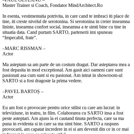
Master Trainer si Coach, Fondator MindArchitect.Ro
In esenta, vestimentatia potrivita, in care cand te imbraci iti place de
tine, iti creste nivelul de serotonina. Si serotonina in creier inseamna
liniste, inseamna confort social, inseamna a te simti bine cu tine in
situatia data. Cand purtam SARTO, partenerii imi spuneau
“Impecabil, frate”.
‒MARC RISSMAN –
Actor
Ma asteptam sa am parte de un costum dragut. Dar asteptarea mea a
fost depasita in mod exceptional. Am gasit aici oameni care sunt
pasionati asa cum sunt si eu pasionat. Am intrat in showroom-ul
SARTO si a fost dragoste la prima vedere.
‒PAVEL BARTOȘ –
Actor
Eu am fost o provocare pentru orice stilist cu care am lucrat: in
televiziune, in teatru, in film. Colaborarea cu SARTO insa a fost
peste asteptari. Am ajuns la ei cautand tinuta perfecta, care sa ma
puna in evidenta si in care sa ma simt bine. SARTO a raspuns
provocarii, am capatat incredere in ei si am devenit din ce in ce mai