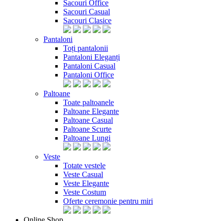
Sacouri Office
Sacouri Casual
Sacouri Clasice
Pantaloni
Toți pantalonii
Pantaloni Eleganți
Pantaloni Casual
Pantaloni Office
Paltoane
Toate paltoanele
Paltoane Elegante
Paltoane Casual
Paltoane Scurte
Paltoane Lungi
Veste
Totate vestele
Veste Casual
Veste Elegante
Veste Costum
Oferte ceremonie pentru miri
Online Shop