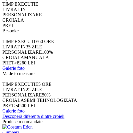
TIMP EXECUTIE
LIVRAT IN
PERSONALIZARE
CROIALA
PRET
Bespoke
TIMP EXECUTIE
60 ORE
LIVRAT IN
35 ZILE
PERSONALIZARE
100%
CROIALA
MANUALA
PRET
>8260 LEI
Galerie foto
Made to measure
TIMP EXECUTIE
5 ORE
LIVRAT IN
25 ZILE
PERSONALIZARE
50%
CROIALA
SEMI-TEHNOLOGIZATA
PRET
>4500 LEI
Galerie foto
Descoperă diferența dintre croieli
Produse recomandate
Cumpara