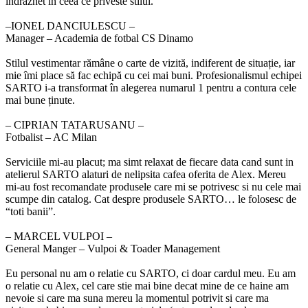
indraznet in ceea ce priveste stilul.
‒IONEL DANCIULESCU –
Manager – Academia de fotbal CS Dinamo
Stilul vestimentar rămâne o carte de vizită, indiferent de situație, iar
mie îmi place să fac echipă cu cei mai buni. Profesionalismul echipei
SARTO i-a transformat în alegerea numarul 1 pentru a contura cele
mai bune ținute.
‒ CIPRIAN TATARUSANU –
Fotbalist – AC Milan
Serviciile mi-au placut; ma simt relaxat de fiecare data cand sunt in
atelierul SARTO alaturi de nelipsita cafea oferita de Alex. Mereu
mi-au fost recomandate produsele care mi se potrivesc si nu cele mai
scumpe din catalog. Cat despre produsele SARTO… le folosesc de
“toti banii”.
‒ MARCEL VULPOI –
General Manger – Vulpoi & Toader Management
Eu personal nu am o relatie cu SARTO, ci doar cardul meu. Eu am
o relatie cu Alex, cel care stie mai bine decat mine de ce haine am
nevoie si care ma suna mereu la momentul potrivit si care ma