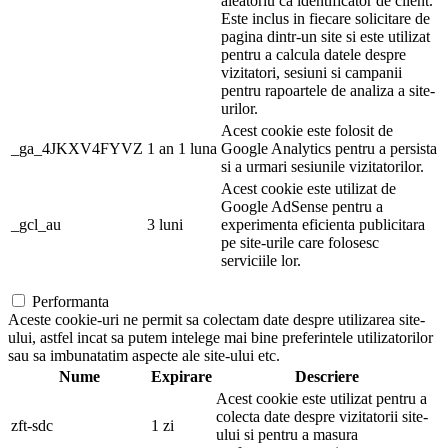
aleatoriu ca identificator de client.
Este inclus in fiecare solicitare de
pagina dintr-un site si este utilizat
pentru a calcula datele despre
vizitatori, sesiuni si campanii
pentru rapoartele de analiza a site-
urilor.
Acest cookie este folosit de
_ga_4JKXV4FYVZ
1 an 1 luna
Google Analytics pentru a persista
si a urmari sesiunile vizitatorilor.
Acest cookie este utilizat de
Google AdSense pentru a
_gcl_au
3 luni
experimenta eficienta publicitara
pe site-urile care folosesc
serviciile lor.
Performanta
Aceste cookie-uri ne permit sa colectam date despre utilizarea site-
ului, astfel incat sa putem intelege mai bine preferintele utilizatorilor
sau sa imbunatatim aspecte ale site-ului etc.
Nume
Expirare
Descriere
Acest cookie este utilizat pentru a
colecta date despre vizitatorii site-
zft-sdc
1 zi
ului si pentru a masura