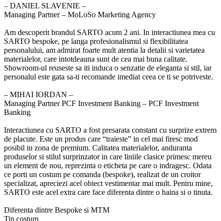
‒ DANIEL SLAVENIE –
Managing Partner – MoLoSo Marketing Agency
Am descoperit brandul SARTO acum 2 ani. In interactiunea mea cu
SARTO bespoke, pe langa profesionalismul si flexibilitatea
personalului, am admirat foarte mult atentia la detalii si varietatea
materialelor, care intotdeauna sunt de cea mai buna calitate.
Showroom-ul reuseste sa iti induca o senzatie de eleganta si stil, iar
personalul este gata sa-ti recomande imediat ceea ce ti se potriveste.
‒ MIHAI IORDAN –
Managing Partner PCF Investment Banking – PCF Investment
Banking
Interactiunea cu SARTO a fost presarata constant cu surprize extrem
de placute. Este un produs care “traieste” in cel mai firesc mod
posibil in zona de premium. Calitatea materialelor, anduranta
produselor si stilul surprinzator in care liniile clasice primesc mereu
un element de nou, reprezinta o eticheta pe care o indragesc. Odata
ce porti un costum pe comanda (bespoke), realizat de un croitor
specializat, apreciezi acel obiect vestimentar mai mult. Pentru mine,
SARTO este acel extra care face diferenta dintre o haina si o tinuta.
Diferenta dintre
Bespoke si MTM
Tip costum