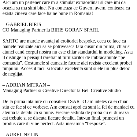
Aici am un partener care m-a stimulat extraordinar si care imi da
ocazia sa ma simt bine. Nu conteaza ce Guvern avem, conteaza ca
exista cineva care face haine bune in Romania!
‒ GABRIEL BIRIS –
CO Managing Partner la BIRIS GORAN SPARL
SARTO are marele avantaj al croitoriei bespoke, ceea ce face ca
hainele realizate aici sa se potriveasca fara cusur din prima, chiar si
atunci cand corpul nostru nu este chiar standardul in modeling. Asta
il distinge in peisajul rarefiat al furnizorilor de imbracaminte “pe
comanda”. Costumele si camasile facute aici rezista excelent probei
timpului. Accesul facil si locatia excelenta sunt si ele un plus deloc
de neglijat.
‒ ADRIAN MITRAN –
Managing Partner si Creative Director la Bell Creative Studio
De la prima intalnire cu consilierul SARTO am inteles ca ei chiar
stiu ce fac si ce vorbesc. Am constat apoi ca sunt la fel de maniaci cu
atentia la detalii ca si mine. Fiecare sedinta de proba cu ei dureaza
cat trebuie si se discuta fiecare detaliu. Intr-un final, primesti un
produs care iti vine perfect. Asta inseamna “bespoke”.
‒ AUREL NETIN –