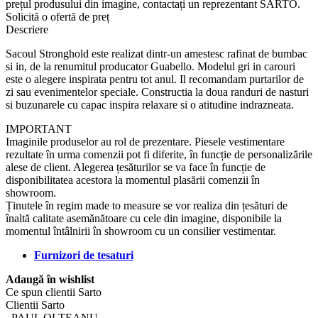
prețul produsului din imagine, contactați un reprezentant SARTO.
Solicită o ofertă de preț
Descriere
Sacoul Stronghold este realizat dintr-un amestesc rafinat de bumbac
si in, de la renumitul producator Guabello. Modelul gri in carouri
este o alegere inspirata pentru tot anul. Il recomandam purtarilor de
zi sau evenimentelor speciale. Constructia la doua randuri de nasturi
si buzunarele cu capac inspira relaxare si o atitudine indrazneata.
IMPORTANT
Imaginile produselor au rol de prezentare. Piesele vestimentare
rezultate în urma comenzii pot fi diferite, în funcție de personalizările
alese de client. Alegerea țesăturilor se va face în funcție de
disponibilitatea acestora la momentul plasării comenzii în
showroom.
Ținutele în regim made to measure se vor realiza din țesături de
înaltă calitate asemănătoare cu cele din imagine, disponibile la
momentul întâlnirii în showroom cu un consilier vestimentar.
Furnizori de tesaturi
Adaugă în wishlist
Ce spun clientii Sarto
Clientii Sarto
‒PAUL OLTEANU –