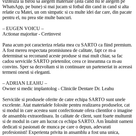
viziteaza la birou sa alegem materiale (asta cand nu le alegem pe
WhatsApp, pe bune) si mai jucam si fotbal din cand in cand si alta
relatie cu Matei, un om simpatic si cu multe idei dar care, din pacate
pentru el, nu prea stie multe bancuri.
‒ EUGEN VOICU –
Actionar majoritar - Certinvest
Pana acum pot caracteriza relatia mea cu SARTO ca fiind premium.
A fost mereu respectata promisiunea de calitate, fapt ce m-a
determinat sa recomand aceste produse si mai mult chiar, sa fac
cadou serviciile SARTO prietenilor, ceea ce inseamna ca m-au
convins. Sper sa dezvoltam si in continuare un parteneriat in aceeasi
termeni onesti si eleganti.
‒ ADRIAN LEAHU –
Owner si medic implantolog - Clinicile Dentare Dr. Leahu
Serviciile si produsele oferite de catre echipa SARTO sunt unele
excelente. Atat materialele folosite pentru realizarea produselor, cat
si modul in care acestea sunt confectionate ofera clientilor o imagine
de ansamblu extraordinara. In calitate de client, sunt foarte multumit
si de modul in care am lucrat cu echipa SARTO. Am întalnit oameni
dedicati si pasionati de munca pe care o depun, adevarati
profesionisti! Experienta privita in ansamblu a fost una unica,