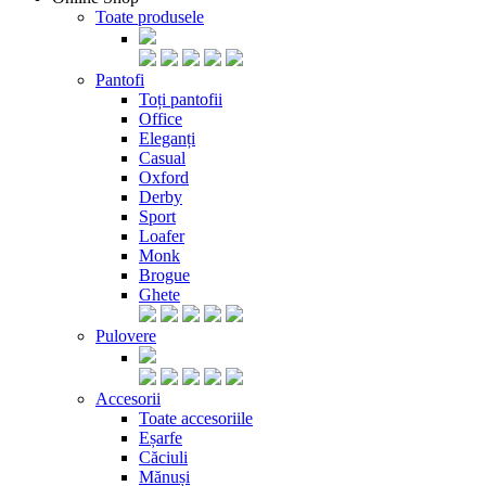
Toate produsele
Pantofi
Toți pantofii
Office
Eleganți
Casual
Oxford
Derby
Sport
Loafer
Monk
Brogue
Ghete
Pulovere
Accesorii
Toate accesoriile
Eșarfe
Căciuli
Mănuși