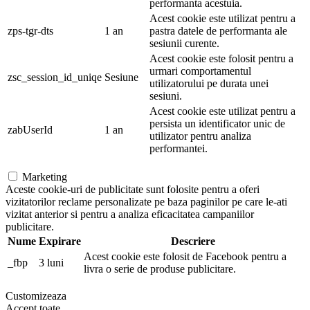
performanta acestuia.
Acest cookie este utilizat pentru a
zps-tgr-dts
1 an
pastra datele de performanta ale
sesiunii curente.
Acest cookie este folosit pentru a
urmari comportamentul
zsc_session_id_uniqe
Sesiune
utilizatorului pe durata unei
sesiuni.
Acest cookie este utilizat pentru a
persista un identificator unic de
zabUserId
1 an
utilizator pentru analiza
performantei.
Marketing
Aceste cookie-uri de publicitate sunt folosite pentru a oferi
vizitatorilor reclame personalizate pe baza paginilor pe care le-ati
vizitat anterior si pentru a analiza eficacitatea campaniilor
publicitare.
Nume
Expirare
Descriere
Acest cookie este folosit de Facebook pentru a
_fbp
3 luni
livra o serie de produse publicitare.
Customizeaza
Accept toate