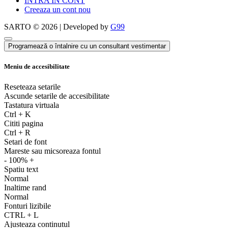
INTRA IN CONT
Creeaza un cont nou
SARTO © 2026 | Developed by
G99
Programează o întalnire cu un consultant vestimentar
Meniu de accesibilitate
Reseteaza setarile
Ascunde setarile de accesibilitate
Tastatura virtuala
Ctrl
+
K
Cititi pagina
Ctrl
+
R
Setari de font
Mareste sau micsoreaza fontul
-
100%
+
Spatiu text
Normal
Inaltime rand
Normal
Fonturi lizibile
CTRL
+
L
Ajusteaza continutul