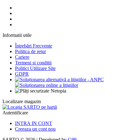
Informatii utile
Întrebări Frecvente
Politica de retur
Cariere
Termeni si conditii
Politici Utilizare Site
GDPR
Localizare magazin
Autentificare
INTRA IN CONT
Creeaza un cont nou
SARTO © 2026 | Developed by
G99