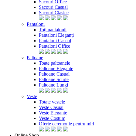
Sacouri Office
Sacouri Casual
Sacouri Clasice
Pantaloni
Toți pantalonii
Pantaloni Eleganți
Pantaloni Casual
Pantaloni Office
Paltoane
Toate paltoanele
Paltoane Elegante
Paltoane Casual
Paltoane Scurte
Paltoane Lungi
Veste
Totate vestele
Veste Casual
Veste Elegante
Veste Costum
Oferte ceremonie pentru miri
Online Shop