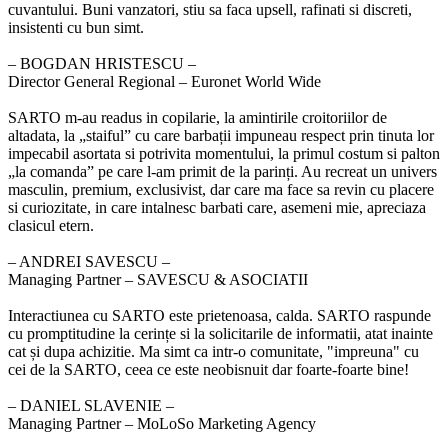
cuvantului. Buni vanzatori, stiu sa faca upsell, rafinati si discreti,
insistenti cu bun simt.
‒ BOGDAN HRISTESCU –
Director General Regional – Euronet World Wide
SARTO m-au readus in copilarie, la amintirile croitoriilor de
altadata, la „staiful” cu care barbații impuneau respect prin tinuta lor
impecabil asortata si potrivita momentului, la primul costum si palton
„la comanda” pe care l-am primit de la parinți. Au recreat un univers
masculin, premium, exclusivist, dar care ma face sa revin cu placere
si curiozitate, in care intalnesc barbati care, asemeni mie, apreciaza
clasicul etern.
‒ ANDREI SAVESCU –
Managing Partner – SAVESCU & ASOCIATII
Interactiunea cu SARTO este prietenoasa, calda. SARTO raspunde
cu promptitudine la cerințe si la solicitarile de informatii, atat inainte
cat și dupa achizitie. Ma simt ca intr-o comunitate, "impreuna" cu
cei de la SARTO, ceea ce este neobisnuit dar foarte-foarte bine!
‒ DANIEL SLAVENIE –
Managing Partner – MoLoSo Marketing Agency