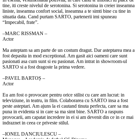
tine, iti creste nivelul de serotonina. Si serotonina in creier inseamna
liniste, inseamna confort social, inseamna a te simti bine cu tine in
situatia data. Cand purtam SARTO, partenerii imi spuneau
“Impecabil, frate”.
‒MARC RISSMAN –
Actor
Ma asteptam sa am parte de un costum dragut. Dar asteptarea mea a
fost depasita in mod exceptional. Am gasit aici oameni care sunt
pasionati asa cum sunt si eu pasionat. Am intrat in showroom-ul
SARTO si a fost dragoste la prima vedere.
‒PAVEL BARTOȘ –
Actor
Eu am fost o provocare pentru orice stilist cu care am lucrat: in
televiziune, in teatru, in film. Colaborarea cu SARTO insa a fost
peste asteptari. Am ajuns la ei cautand tinuta perfecta, care sa ma
puna in evidenta si in care sa ma simt bine. SARTO a raspuns
provocarii, am capatat incredere in ei si am devenit din ce in ce mai
indraznet in ceea ce priveste stilul.
‒IONEL DANCIULESCU –