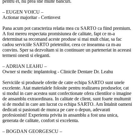
pentru el, nu prea stie multe bancuri.
‒ EUGEN VOICU –
Actionar majoritar - Certinvest
Pana acum pot caracteriza relatia mea cu SARTO ca fiind premium.
A fost mereu respectata promisiunea de calitate, fapt ce m-a
determinat sa recomand aceste produse si mai mult chiar, sa fac
cadou serviciile SARTO prietenilor, ceea ce inseamna ca m-au
convins. Sper sa dezvoltam si in continuare un parteneriat in aceeasi
termeni onesti si eleganti.
‒ ADRIAN LEAHU –
Owner si medic implantolog - Clinicile Dentare Dr. Leahu
Serviciile si produsele oferite de catre echipa SARTO sunt unele
excelente. Atat materialele folosite pentru realizarea produselor, cat
si modul in care acestea sunt confectionate ofera clientilor o imagine
de ansamblu extraordinara. In calitate de client, sunt foarte multumit
si de modul in care am lucrat cu echipa SARTO. Am întalnit oameni
dedicati si pasionati de munca pe care o depun, adevarati
profesionisti! Experienta privita in ansamblu a fost una unica,
generata de calitate, confort si excelenta.
‒ BOGDAN GEORGESCU –