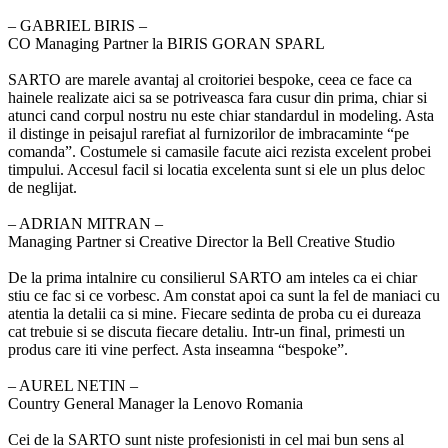
‒ GABRIEL BIRIS –
CO Managing Partner la BIRIS GORAN SPARL
SARTO are marele avantaj al croitoriei bespoke, ceea ce face ca
hainele realizate aici sa se potriveasca fara cusur din prima, chiar si
atunci cand corpul nostru nu este chiar standardul in modeling. Asta
il distinge in peisajul rarefiat al furnizorilor de imbracaminte “pe
comanda”. Costumele si camasile facute aici rezista excelent probei
timpului. Accesul facil si locatia excelenta sunt si ele un plus deloc
de neglijat.
‒ ADRIAN MITRAN –
Managing Partner si Creative Director la Bell Creative Studio
De la prima intalnire cu consilierul SARTO am inteles ca ei chiar
stiu ce fac si ce vorbesc. Am constat apoi ca sunt la fel de maniaci cu
atentia la detalii ca si mine. Fiecare sedinta de proba cu ei dureaza
cat trebuie si se discuta fiecare detaliu. Intr-un final, primesti un
produs care iti vine perfect. Asta inseamna “bespoke”.
‒ AUREL NETIN –
Country General Manager la Lenovo Romania
Cei de la SARTO sunt niste profesionisti in cel mai bun sens al