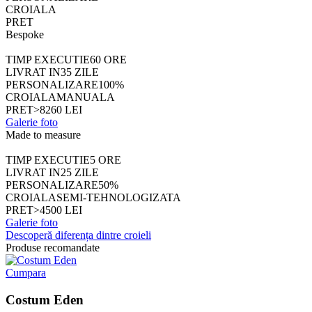
CROIALA
PRET
Bespoke
TIMP EXECUTIE
60 ORE
LIVRAT IN
35 ZILE
PERSONALIZARE
100%
CROIALA
MANUALA
PRET
>8260 LEI
Galerie foto
Made to measure
TIMP EXECUTIE
5 ORE
LIVRAT IN
25 ZILE
PERSONALIZARE
50%
CROIALA
SEMI-TEHNOLOGIZATA
PRET
>4500 LEI
Galerie foto
Descoperă diferența dintre croieli
Produse recomandate
Cumpara
Costum Eden