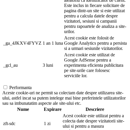
aleatoriu ca identificator de client.
Este inclus in fiecare solicitare de
pagina dintr-un site si este utilizat
pentru a calcula datele despre
vizitatori, sesiuni si campanii
pentru rapoartele de analiza a site-
urilor.
Acest cookie este folosit de
_ga_4JKXV4FYVZ
1 an 1 luna
Google Analytics pentru a persista
si a urmari sesiunile vizitatorilor.
Acest cookie este utilizat de
Google AdSense pentru a
_gcl_au
3 luni
experimenta eficienta publicitara
pe site-urile care folosesc
serviciile lor.
Performanta
Aceste cookie-uri ne permit sa colectam date despre utilizarea site-
ului, astfel incat sa putem intelege mai bine preferintele utilizatorilor
sau sa imbunatatim aspecte ale site-ului etc.
Nume
Expirare
Descriere
Acest cookie este utilizat pentru a
colecta date despre vizitatorii site-
zft-sdc
1 zi
ului si pentru a masura