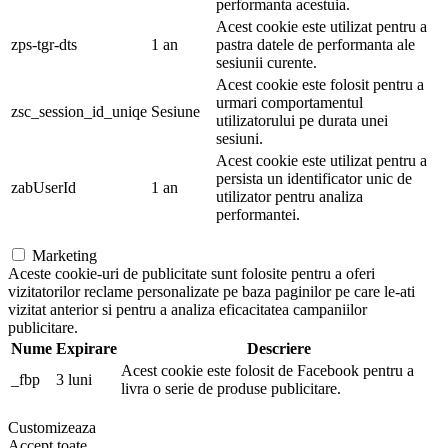
performanta acestuia.
Acest cookie este utilizat pentru a
zps-tgr-dts
1 an
pastra datele de performanta ale
sesiunii curente.
Acest cookie este folosit pentru a
urmari comportamentul
zsc_session_id_uniqe
Sesiune
utilizatorului pe durata unei
sesiuni.
Acest cookie este utilizat pentru a
persista un identificator unic de
zabUserId
1 an
utilizator pentru analiza
performantei.
Marketing
Aceste cookie-uri de publicitate sunt folosite pentru a oferi
vizitatorilor reclame personalizate pe baza paginilor pe care le-ati
vizitat anterior si pentru a analiza eficacitatea campaniilor
publicitare.
Nume
Expirare
Descriere
Acest cookie este folosit de Facebook pentru a
_fbp
3 luni
livra o serie de produse publicitare.
Customizeaza
Accept toate