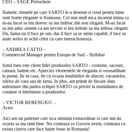
CEO – SAGE Petrochem
Hainele, tinutele pe care SARTO le-a desenat si creat pentru mine
sunt foarte elegante si frumoase. Cel mai mult mi-a incantat inima ca
m-au facut sa imi doresc sa ma imbrac din nou elegant. M-au facut
sa imi aduc aminte ca am nevoie si imi trebuie sa ma imbrac elegant.
Da, haina nu il face pe om, dar il face sa se simta capabil, il face sa
arate serios in ochii celor cu care interactioneaza.
‒ ANDREA CATTO –
Commercial Manager pentru Europa de Sud – flydubai
Sotul meu este client fidel produselor SARTO - costume, sacouri,
camasi, batiste etc. Apreciez elementele de eleganta si verasatilitate
la purtat, fie in casa, fie cu ocazia intalnirilor de afaceri, vacantelor,
zilelor de vara sau de iarna. In plus, am primit de fiecare data
indrumare din partea echipei SARTO cu privire la modalitatea de
curatare si intretinere a produselor.
‒ VICTOR REBENGIUC –
Actor
Aici am un partener care m-a stimulat extraordinar si care imi da
ocazia sa ma simt bine. Nu conteaza ce Guvern avem, conteaza ca
exista cineva care face haine bune in Romania!