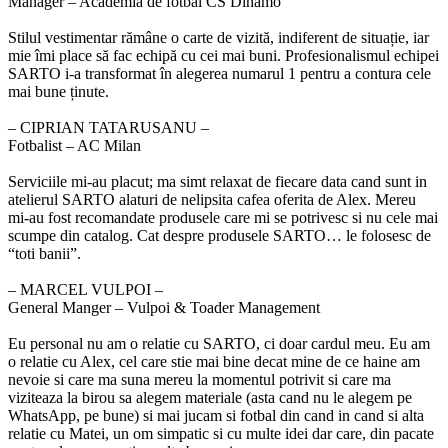
Manager – Academia de fotbal CS Dinamo
Stilul vestimentar rămâne o carte de vizită, indiferent de situație, iar
mie îmi place să fac echipă cu cei mai buni. Profesionalismul echipei
SARTO i-a transformat în alegerea numarul 1 pentru a contura cele
mai bune ținute.
‒ CIPRIAN TATARUSANU –
Fotbalist – AC Milan
Serviciile mi-au placut; ma simt relaxat de fiecare data cand sunt in
atelierul SARTO alaturi de nelipsita cafea oferita de Alex. Mereu
mi-au fost recomandate produsele care mi se potrivesc si nu cele mai
scumpe din catalog. Cat despre produsele SARTO… le folosesc de
“toti banii”.
‒ MARCEL VULPOI –
General Manger – Vulpoi & Toader Management
Eu personal nu am o relatie cu SARTO, ci doar cardul meu. Eu am
o relatie cu Alex, cel care stie mai bine decat mine de ce haine am
nevoie si care ma suna mereu la momentul potrivit si care ma
viziteaza la birou sa alegem materiale (asta cand nu le alegem pe
WhatsApp, pe bune) si mai jucam si fotbal din cand in cand si alta
relatie cu Matei, un om simpatic si cu multe idei dar care, din pacate