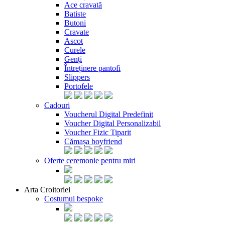
Ace cravată
Batiste
Butoni
Cravate
Ascot
Curele
Genți
Întreținere pantofi
Slippers
Portofele
Cadouri
Voucherul Digital Predefinit
Voucher Digital Personalizabil
Voucher Fizic Tiparit
Cămașa boyfriend
Oferte ceremonie pentru miri
Arta Croitoriei
Costumul bespoke