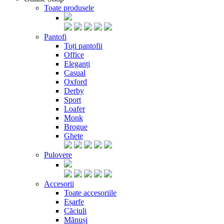
Toate produsele
Pantofi
Toți pantofii
Office
Eleganți
Casual
Oxford
Derby
Sport
Loafer
Monk
Brogue
Ghete
Pulovere
Accesorii
Toate accesoriile
Eșarfe
Căciuli
Mănuși