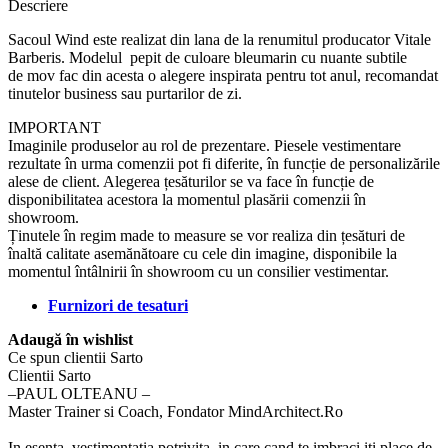
Descriere
Sacoul Wind este realizat din lana de la renumitul producator Vitale
Barberis. Modelul pepit de culoare bleumarin cu nuante subtile
de mov fac din acesta o alegere inspirata pentru tot anul, recomandat
tinutelor business sau purtarilor de zi.
IMPORTANT
Imaginile produselor au rol de prezentare. Piesele vestimentare
rezultate în urma comenzii pot fi diferite, în funcție de personalizările
alese de client. Alegerea țesăturilor se va face în funcție de
disponibilitatea acestora la momentul plasării comenzii în
showroom.
Ținutele în regim made to measure se vor realiza din țesături de
înaltă calitate asemănătoare cu cele din imagine, disponibile la
momentul întâlnirii în showroom cu un consilier vestimentar.
Furnizori de tesaturi
Adaugă în wishlist
Ce spun clientii Sarto
Clientii Sarto
‒PAUL OLTEANU –
Master Trainer si Coach, Fondator MindArchitect.Ro
In esenta, vestimentatia potrivita, in care cand te imbraci iti place de