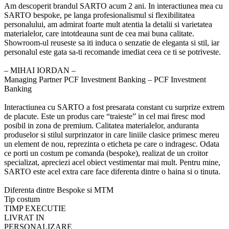
Am descoperit brandul SARTO acum 2 ani. In interactiunea mea cu
SARTO bespoke, pe langa profesionalismul si flexibilitatea
personalului, am admirat foarte mult atentia la detalii si varietatea
materialelor, care intotdeauna sunt de cea mai buna calitate.
Showroom-ul reuseste sa iti induca o senzatie de eleganta si stil, iar
personalul este gata sa-ti recomande imediat ceea ce ti se potriveste.
‒ MIHAI IORDAN –
Managing Partner PCF Investment Banking – PCF Investment
Banking
Interactiunea cu SARTO a fost presarata constant cu surprize extrem
de placute. Este un produs care “traieste” in cel mai firesc mod
posibil in zona de premium. Calitatea materialelor, anduranta
produselor si stilul surprinzator in care liniile clasice primesc mereu
un element de nou, reprezinta o eticheta pe care o indragesc. Odata
ce porti un costum pe comanda (bespoke), realizat de un croitor
specializat, apreciezi acel obiect vestimentar mai mult. Pentru mine,
SARTO este acel extra care face diferenta dintre o haina si o tinuta.
Diferenta dintre
Bespoke si MTM
Tip costum
TIMP EXECUTIE
LIVRAT IN
PERSONALIZARE