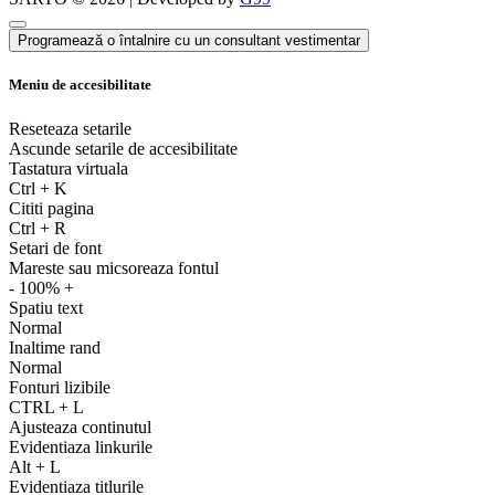
Programează o întalnire cu un consultant vestimentar
Meniu de accesibilitate
Reseteaza setarile
Ascunde setarile de accesibilitate
Tastatura virtuala
Ctrl
+
K
Cititi pagina
Ctrl
+
R
Setari de font
Mareste sau micsoreaza fontul
-
100%
+
Spatiu text
Normal
Inaltime rand
Normal
Fonturi lizibile
CTRL
+
L
Ajusteaza continutul
Evidentiaza linkurile
Alt
+
L
Evidentiaza titlurile