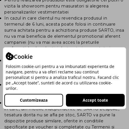
Pentru realizarea produsului este obligatorie cel putin o
vizita la showroom pentru masuratori si alegerea
personalizarilor vestimentatiei
In cazul in care clientul nu revendica produsul in
termenul de 6 luni, acesta poate folosi in continuare
suma achitata pentru a achizitiona produse SARTO, insa
nu va mai beneficia de elementul promotional aferent
campaniei (nu va mai avea acces la preturile
preferentiale ale selectiei de tesaturi prezentate in
campanie)
Cookie
Voucherul se acorda doar clientilor care achita pretul
Folosim cookie-uri pentru a va imbunatati experienta de
integral pana la data de 22 noiembrie 2021. Comenzile
navigare, pentru a va oferi reclame sau continut
plasate si neachitate in termenul specificat, sunt
personalizat si pentru a analiza traficul nostru. Facand clic
considerate invalide.
pe „Accept toate”, sunteti de acord cu utilizarea cookie-
Beneficiul acordat prin acest voucher nu se
urilor.
cumuleaza cu alte oferte valabile la momentul
achizitiei sau revendicarii sale.
Customizeaza
Accept toate
Beneficiul se acorda in limita stocului disponibil. In cazul
in care, din motive independente de SARTO bespoke,
tesatura dorita nu se afla pe stoc, SARTO va pune la
dispozitie produse similare, oferite in conditiile
specificate pe voucher si completate cu Termenii si