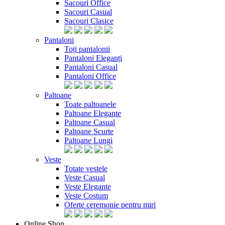
Sacouri Office
Sacouri Casual
Sacouri Clasice
Pantaloni
Toți pantalonii
Pantaloni Eleganți
Pantaloni Casual
Pantaloni Office
Paltoane
Toate paltoanele
Paltoane Elegante
Paltoane Casual
Paltoane Scurte
Paltoane Lungi
Veste
Totate vestele
Veste Casual
Veste Elegante
Veste Costum
Oferte ceremonie pentru miri
Online Shop