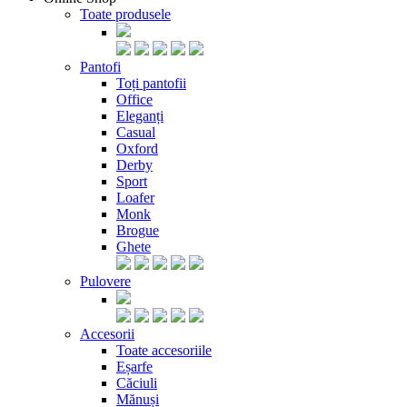
Toate produsele
Pantofi
Toți pantofii
Office
Eleganți
Casual
Oxford
Derby
Sport
Loafer
Monk
Brogue
Ghete
Pulovere
Accesorii
Toate accesoriile
Eșarfe
Căciuli
Mănuși