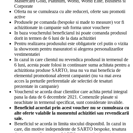
Mastercard Gold, Platinum, World, World Elite, Business si
Corporate
Oferta nu se cumuleaza cu alte reduceri, oferte sau promotii
active
Produsele pe comanda (bespoke si made to measure) vor fi
achizitionate in campanie sub forma unor vouchere
In baza voucherului beneficiarul isi poate comanda produsul
dorit in termen de 6 luni de la data achizitiei
Pentru realizarea produsului este obligatorie cel putin o vizita
la showroom pentru masuratori si alegerea personalizarilor
vestimentatiei
In cazul in care clientul nu revendica produsul in termenul de
6 luni, acesta poate folosi in continuare suma achitata pentru a
achizitiona produse SARTO, insa nu va mai beneficia de
elementul promotional aferent campaniei (nu va mai avea
acces la preturile preferentiale ale selectiei de tesaturi
prezentate in campanie)
Voucherul se acorda doar clientilor care achita pretul integral
pana la data de 6 decembrie 2021. Comenzile plasate si
neachitate in termenul specificat, sunt considerate invalide.
Beneficiul acordat prin acest voucher nu se cumuleaza cu
alte oferte valabile la momentul achizitiei sau revendicarii
sale.
Beneficiul se acorda in limita stocului disponibil. In cazul in
care, din motive independente de SARTO bespoke, tesatura