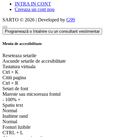
INTRA IN CONT
Creeaza un cont nou
SARTO © 2026 | Developed by
G99
Programează o întalnire cu un consultant vestimentar
Meniu de accesibilitate
Reseteaza setarile
Ascunde setarile de accesibilitate
Tastatura virtuala
Ctrl
+
K
Cititi pagina
Ctrl
+
R
Setari de font
Mareste sau micsoreaza fontul
-
100%
+
Spatiu text
Normal
Inaltime rand
Normal
Fonturi lizibile
CTRL
+
L