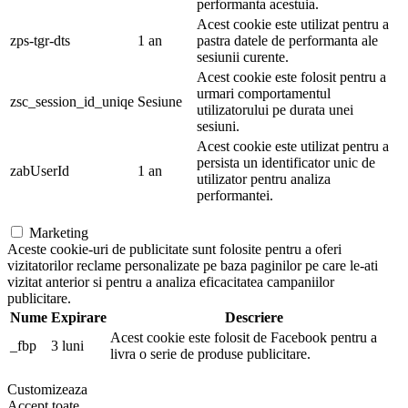
performanta acestuia.
Acest cookie este utilizat pentru a
zps-tgr-dts
1 an
pastra datele de performanta ale
sesiunii curente.
Acest cookie este folosit pentru a
urmari comportamentul
zsc_session_id_uniqe
Sesiune
utilizatorului pe durata unei
sesiuni.
Acest cookie este utilizat pentru a
persista un identificator unic de
zabUserId
1 an
utilizator pentru analiza
performantei.
Marketing
Aceste cookie-uri de publicitate sunt folosite pentru a oferi
vizitatorilor reclame personalizate pe baza paginilor pe care le-ati
vizitat anterior si pentru a analiza eficacitatea campaniilor
publicitare.
Nume
Expirare
Descriere
Acest cookie este folosit de Facebook pentru a
_fbp
3 luni
livra o serie de produse publicitare.
Customizeaza
Accept toate