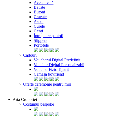
Ace cravată
Batiste
Butoni
Cravate
Ascot
Curele
Genți
Întreținere pantofi
Slippers
Portofele
Cadouri
Voucherul Digital Predefinit
Voucher Digital Personalizabil
Voucher Fizic Tiparit
Cămașa boyfriend
Oferte ceremonie pentru miri
Arta Croitoriei
Costumul bespoke