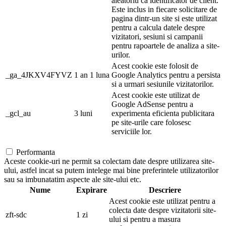
aleatoriu ca identificator de client.
Este inclus in fiecare solicitare de
pagina dintr-un site si este utilizat
pentru a calcula datele despre
vizitatori, sesiuni si campanii
pentru rapoartele de analiza a site-
urilor.
Acest cookie este folosit de
_ga_4JKXV4FYVZ
1 an 1 luna
Google Analytics pentru a persista
si a urmari sesiunile vizitatorilor.
Acest cookie este utilizat de
Google AdSense pentru a
_gcl_au
3 luni
experimenta eficienta publicitara
pe site-urile care folosesc
serviciile lor.
Performanta
Aceste cookie-uri ne permit sa colectam date despre utilizarea site-
ului, astfel incat sa putem intelege mai bine preferintele utilizatorilor
sau sa imbunatatim aspecte ale site-ului etc.
Nume
Expirare
Descriere
Acest cookie este utilizat pentru a
colecta date despre vizitatorii site-
zft-sdc
1 zi
ului si pentru a masura