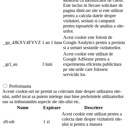
aleatoriu ca identificator de client.
Este inclus in fiecare solicitare de
pagina dintr-un site si este utilizat
pentru a calcula datele despre
vizitatori, sesiuni si campanii
pentru rapoartele de analiza a site-
urilor.
Acest cookie este folosit de
_ga_4JKXV4FYVZ
1 an 1 luna
Google Analytics pentru a persista
si a urmari sesiunile vizitatorilor.
Acest cookie este utilizat de
Google AdSense pentru a
_gcl_au
3 luni
experimenta eficienta publicitara
pe site-urile care folosesc
serviciile lor.
Performanta
Aceste cookie-uri ne permit sa colectam date despre utilizarea site-
ului, astfel incat sa putem intelege mai bine preferintele utilizatorilor
sau sa imbunatatim aspecte ale site-ului etc.
Nume
Expirare
Descriere
Acest cookie este utilizat pentru a
colecta date despre vizitatorii site-
zft-sdc
1 zi
ului si pentru a masura