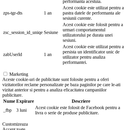
performanta acestuia.
Acest cookie este utilizat pentru a
zps-tgr-dts
1 an
pastra datele de performanta ale
sesiunii curente.
Acest cookie este folosit pentru a
urmari comportamentul
zsc_session_id_uniqe
Sesiune
utilizatorului pe durata unei
sesiuni.
Acest cookie este utilizat pentru a
persista un identificator unic de
zabUserId
1 an
utilizator pentru analiza
performantei.
Marketing
Aceste cookie-uri de publicitate sunt folosite pentru a oferi
vizitatorilor reclame personalizate pe baza paginilor pe care le-ati
vizitat anterior si pentru a analiza eficacitatea campaniilor
publicitare.
Nume
Expirare
Descriere
Acest cookie este folosit de Facebook pentru a
_fbp
3 luni
livra o serie de produse publicitare.
Customizeaza
Accept toate