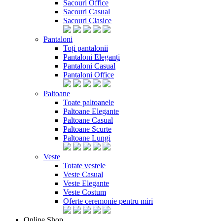
Sacouri Office
Sacouri Casual
Sacouri Clasice
Pantaloni
Toți pantalonii
Pantaloni Eleganți
Pantaloni Casual
Pantaloni Office
Paltoane
Toate paltoanele
Paltoane Elegante
Paltoane Casual
Paltoane Scurte
Paltoane Lungi
Veste
Totate vestele
Veste Casual
Veste Elegante
Veste Costum
Oferte ceremonie pentru miri
Online Shop