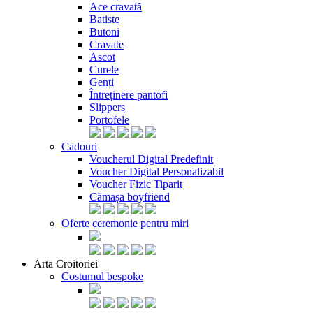
Ace cravată
Batiste
Butoni
Cravate
Ascot
Curele
Genți
Întreținere pantofi
Slippers
Portofele
Cadouri
Voucherul Digital Predefinit
Voucher Digital Personalizabil
Voucher Fizic Tiparit
Cămașa boyfriend
Oferte ceremonie pentru miri
Arta Croitoriei
Costumul bespoke