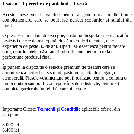
1 sacou + 1 pereche de pantaloni + 1 vestă
Aceste piese vor fi gândite pentru a genera mai multe ţinute
complementare, care se potrivesc perfect scopurilor şi stilului tău
unic!
O piesă vestimentară de excepție, costumul bespoke este realizat în
peste 60 de ore de manoperă, de către croitori talentați, cu o
experiență de peste 30 de ani. Tiparul se desenează pentru fiecare
corp, coordonatele măsurate fiind suficiente pentru a reda cu
perfecțiune produsul final.
Îți punem la dispoziție o selecție premium de țesături care se
armonizează perfect cu sezonul, păstrând o notă de eleganţă
atemporală. Piesele vestimentare pot fi realizate pentru a contura o
ținută unitară sau pot fi concepute în stiluri distincte, pentru a-ți
completa garderoba în felul în care ai nevoie.
Important: Citește
Termenii și Condițiile
aplicabile ofertei din
campanie
8.000 lei
6.490 lei