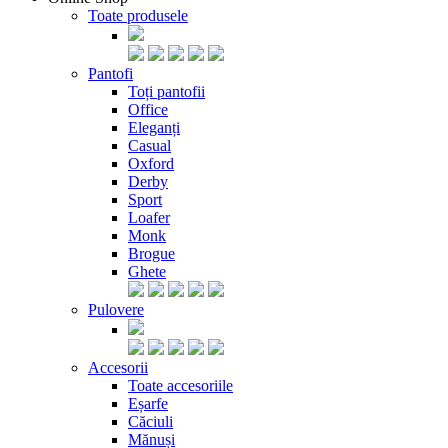
Toate produsele
Pantofi
Toți pantofii
Office
Eleganți
Casual
Oxford
Derby
Sport
Loafer
Monk
Brogue
Ghete
Pulovere
Accesorii
Toate accesoriile
Eșarfe
Căciuli
Mănuși